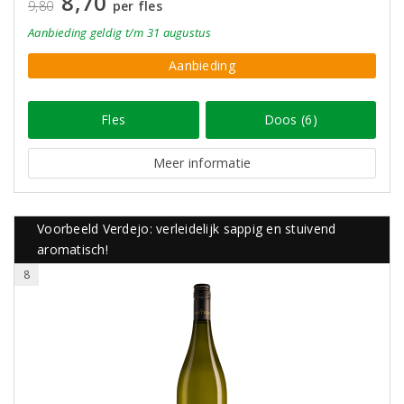
8,70
9,80
per fles
Aanbieding
geldig
t/m 31 augustus
Aanbieding
Fles
Doos (6)
Meer informatie
Voorbeeld Verdejo: verleidelijk sappig en stuivend
aromatisch!
8