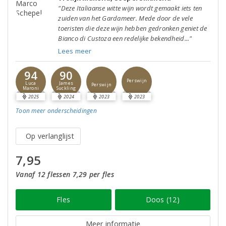
"Deze Italiaanse witte wijn wordt gemaakt iets ten
zuiden van het Gardameer. Mede door de vele
toeristen die deze wijn hebben gedronken geniet de
Bianco di Custoza een redelijke bekendheid..."
Lees meer
94
90
Perswijn
Luca
James
Perswijn
Maroni
Suckling
2025
2024
2023
2023
Toon meer
onderscheidingen
Op verlanglijst
7,95
Vanaf 12 flessen 7,29 per fles
Fles
Doos (12)
Meer informatie