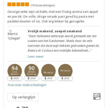
(10 beoordelingen)
Geurige witte wijn uit Italië, met een fruitig aroma van appel
en perzik. De volle, droge smaak past goed bij pasta met
paddenstoelen of vis. Ook erg lekker bij gevogelte.
Vrolijk makend, soepel smakend
"Deze Italiaanse witte wijn wordt gemaakt iets ten
zuiden van het Gardameer. Mede door de vele
toeristen die deze wijn hebben gedronken geniet de
Bianco di Custoza een redelijke bekendheid..."
Lees meer
94
90
Perswijn
Luca
James
Perswijn
Maroni
Suckling
2025
2024
2023
2023
Toon meer
onderscheidingen
Op verlanglijst