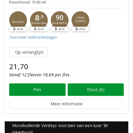
Flesinhoud: 1500 ml
8
90
,5
CINVE
Contest
Perswijn
Guía Peñín
Hamersma
2024
2023
2023
2023
Toon meer
onderscheidingen
Op verlanglijst
21,70
Vanaf 12 flessen 19,89 per fles
Fles
Doos (6)
Meer informatie
Mondvullende Verdejo voorzien van een luxe 'lik'
eikenhout!