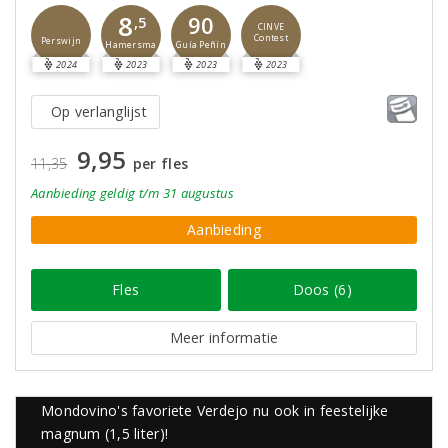
8
90
,5
CINVE
Contest
Perswijn
Guía Peñín
Hamersma
2024
2023
2023
2023
Op verlanglijst
9,95
11,35
per fles
Aanbieding
geldig
t/m 31 augustus
Aanbieding
Fles
Doos (6)
Meer informatie
Mondovino's favoriete Verdejo nu ook in feestelijke
magnum (1,5 liter)!