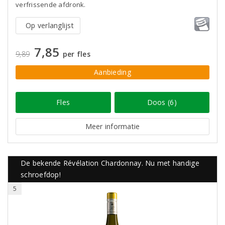
verfrissende afdronk.
Op verlanglijst
7,85
9,89
per fles
Aanbieding
Fles
Doos (6)
Meer informatie
De bekende Révélation Chardonnay. Nu met handige
schroefdop!
5