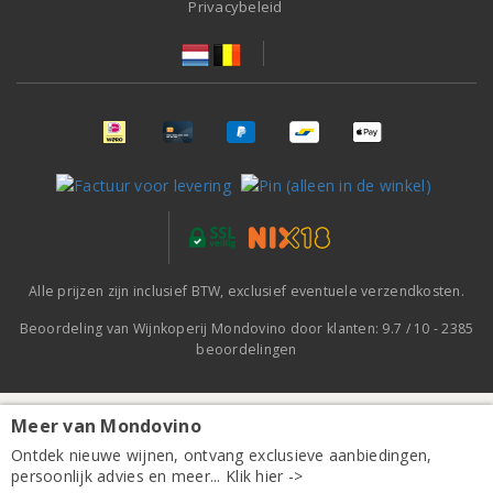
Privacybeleid
Alle prijzen zijn inclusief BTW, exclusief eventuele verzendkosten.
Beoordeling van
Wijnkoperij Mondovino
door klanten:
9.7
/
10
-
2385
beoordelingen
Meer van Mondovino
Ontdek nieuwe wijnen, ontvang exclusieve aanbiedingen,
persoonlijk advies en meer... Klik hier ->