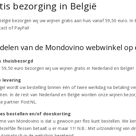
tis bezorging in België
België bezorgen wij uw wijnen gratis aan huis vanaf 59,50 euro. In 
act of PayPal!
delen van de Mondovino webwinkel op e
s thuisbezorgd
f 59,50 euro bezorgen wij uw wijnen gratis in Nederland en België!
e levering
egel wordt uw bestelling binnen één of twee werkdag na betaling ve
ten. In de rest van Nederland en België worden onze wijnen bezor
eke partner PostNL.
les bestellen en/of dooskorting
me van Mondovino is dat u gewoon per fles kunt bestellen. We ke
dezelfde flessen betaalt u er maar 11! N.B.:
Met uitzondering van de
utomatisch in de webshop berekend.