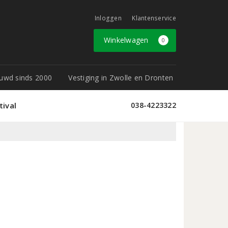
Inloggen
Klantenservice
Winkelwagen
0
rouwd sinds 2000
Vestiging in Zwolle en Dronten
tival
038-4223322