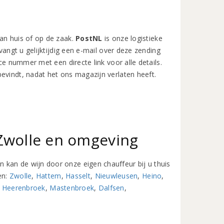
an huis of op de zaak.
PostNL
is onze logistieke
vangt u gelijktijdig een e-mail over deze zending
ace nummer met een directe link voor alle details.
evindt, nadat het ons magazijn verlaten heeft.
 Zwolle en omgeving
kan de wijn door onze eigen chauffeur bij u thuis
en:
Zwolle
,
Hattem
,
Hasselt
,
Nieuwleusen
,
Heino
,
s Heerenbroek
,
Mastenbroek
,
Dalfsen
,