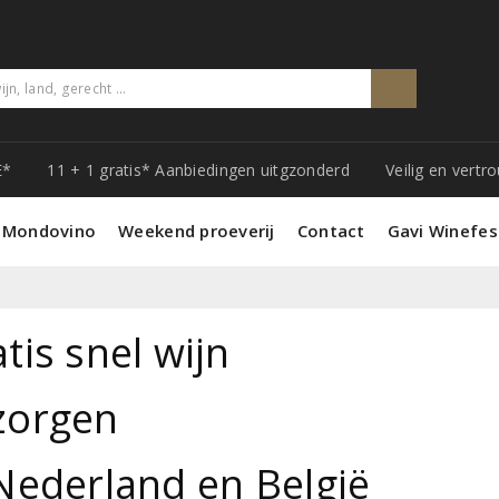
E*
11 + 1 gratis* Aanbiedingen uitgzonderd
Veilig en vert
 Mondovino
Weekend proeverij
Contact
Gavi Winefes
tis snel wijn
zorgen
Nederland en België