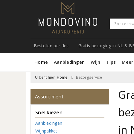
Bestellen per fles
Gratis bezorging in NL & B
Home
Aanbiedingen
Wijn
Tips
Meer
U bent hier:
Home
Bezorgservice
Gra
Assortiment
be
Snel kiezen
Aanbiedingen
in 
Wijnpakket