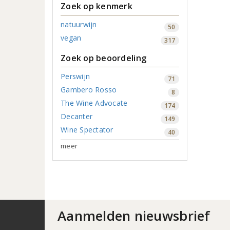
Zoek op kenmerk
natuurwijn
50
vegan
317
Zoek op beoordeling
Perswijn
71
Gambero Rosso
8
The Wine Advocate
174
Decanter
149
Wine Spectator
40
meer
Aanmelden nieuwsbrief