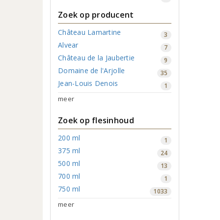
Zoek op producent
Château Lamartine
3
Alvear
7
Château de la Jaubertie
9
Domaine de l'Arjolle
35
Jean-Louis Denois
1
meer
Zoek op flesinhoud
200 ml
1
375 ml
24
500 ml
13
700 ml
1
750 ml
1033
meer