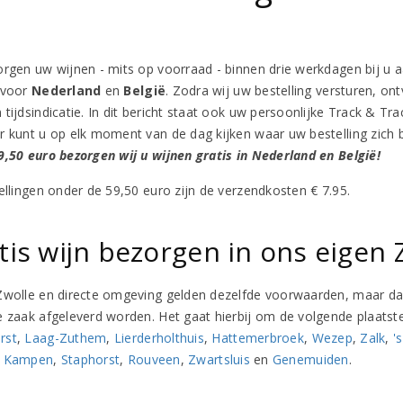
orgen uw wijnen - mits op voorraad - binnen drie werkdagen bij u a
 voor
Nederland
en
België
. Zodra wij uw bestelling versturen, ont
tijdsindicatie. In dit bericht staat ook uw persoonlijke Track & Tr
r kunt u op elk moment van de dag kijken waar uw bestelling zich b
9,50 euro bezorgen wij u wijnen gratis in Nederland en België!
tellingen onder de 59,50 euro zijn de verzendkosten € 7.95.
tis wijn bezorgen in ons eigen
Zwolle en directe omgeving gelden dezelfde voorwaarden, maar dan 
e zaak afgeleverd worden. Het gaat hierbij om de volgende plaatst
rst
,
Laag-Zuthem
,
Lierderholthuis
,
Hattemerbroek
,
Wezep
,
Zalk
,
'
,
Kampen
,
Staphorst
,
Rouveen
,
Zwartsluis
en
Genemuiden
.