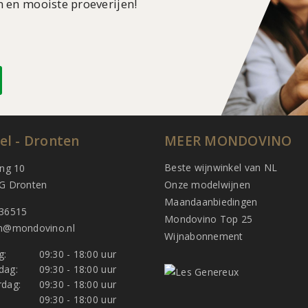
n en mooiste proeverijen!
el - Dronten
MEER MONDOVINO
Beste wijnwinkel van NL
ing 10
G Dronten
Onze modelwijnen
Maandaanbiedingen
36515
Mondovino Top 25
n@mondovino.nl
Wijnabonnement
g:
09:30 - 18:00 uur
dag:
09:30 - 18:00 uur
dag:
09:30 - 18:00 uur
:
09:30 - 18:00 uur