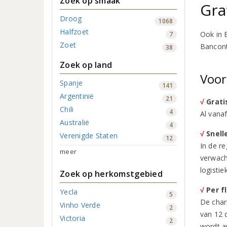
Zoek op smaak
Gra
Droog
1068
Halfzoet
Ook in 
7
Zoet
Bancont
38
Zoek op land
Voor
Spanje
141
Argentinië
21
√
Grati
Chili
4
Al vana
Australië
4
√
Snell
Verenigde Staten
12
In de r
meer
verwach
logisti
Zoek op herkomstgebied
√
Per f
Yecla
5
De char
Vinho Verde
2
van 12 
Victoria
2
wordt a