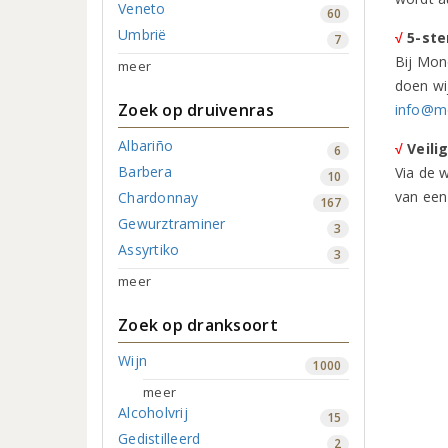
Veneto
60
Umbrië
√
5-ste
7
Bij Mon
meer
doen wi
Zoek op druivenras
info@m
Albariño
√
Veili
6
Barbera
Via de 
10
van een
Chardonnay
167
Gewurztraminer
3
Assyrtiko
3
meer
Zoek op dranksoort
Wijn
1000
meer
Alcoholvrij
15
Gedistilleerd
2