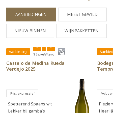
AANBIEDINGEN
MEEST GEWILD
NIEUW BINNEN
WIJNPAKKETTEN
Aanbieding
Aanbied
(8 beoordelingen)
Castelo de Medina Rueda
Bodega
Verdejo 2025
Tempra
Fris, expressief
Vol, ver
Spetterend Spaans wit
Plezier
Lekker bij gamba’s
Heerlij