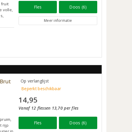
fruit
Fles
Doos (6)
 volle,
s,
Meer informatie
Brut
Op verlanglijst
Beperkt beschikbaar
14,95
Vanaf 12 flessen 13,70 per fles
pruim,
Fles
Doos (6)
 rijp
urier in