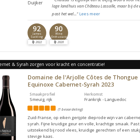
lage landhuis van Château Lassalle, maar bij de 
past het wel..."
Lees meer
92
90
James
Wine
Suckling
Enthusiast
2022
2020
ernet & Syrah zorgen voor kracht en concentratie!
Domaine de l'Arjolle Côtes de Thongue
Equinoxe Cabernet-Syrah 2023
Smaakprofiel
Herkomst
Smeuïg, rijk
Frankrijk - Languedoc
(1 beoordeling)
Zuid-Franse, op eiken gerijpte dieprode wijn van cabern
syrah. Fijne kruidige geur en volle, krachtige smaak. Past
uitstekend bij rood vlees, kruidige gerechten of een stuk
stevige kaas.