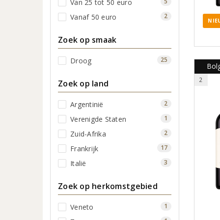
5
Van 25 tot 50 euro
2
Vanaf 50 euro
NIE
Zoek op smaak
25
Droog
Bolg
2
Zoek op land
2
Argentinië
1
Verenigde Staten
2
Zuid-Afrika
17
Frankrijk
3
Italië
Zoek op herkomstgebied
1
Veneto