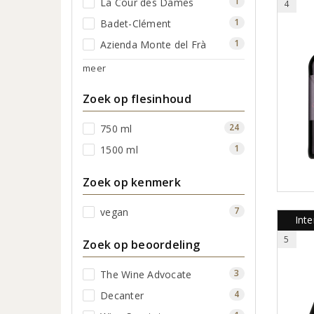
1
La Cour des Dames
4
1
Badet-Clément
1
Azienda Monte del Frà
meer
Zoek op flesinhoud
24
750 ml
1
1500 ml
Zoek op kenmerk
7
vegan
Inte
5
Zoek op beoordeling
3
The Wine Advocate
4
Decanter