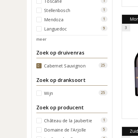
1
Toscane
1
Stellenbosch
Mon
1
Mendoza
3
9
Languedoc
meer
Zoek op druivenras
25
Cabernet Sauvignon
Zoek op dranksoort
25
Wijn
Zoek op producent
1
Château de la Jaubertie
5
Domaine de l'Arjolle
Zui