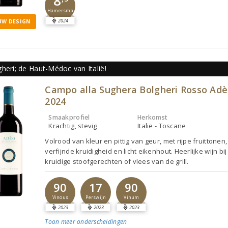
8
Hamersma
2024
UW DESIGN
heri; de Haut-Médoc van Italië!
Campo alla Sughera Bolgheri Rosso Ad
2024
Smaakprofiel
Herkomst
Krachtig, stevig
Italië - Toscane
Volrood van kleur en pittig van geur, met rijpe fruittonen
verfijnde kruidigheid en licht eikenhout. Heerlijke wijn bij
kruidige stoofgerechten of vlees van de grill.
90
17
90
Vinous
Perswijn
Vinum
2023
2023
2023
Toon meer
onderscheidingen