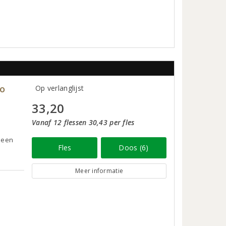
èo
Op verlanglijst
33,20
Vanaf 12 flessen 30,43 per fles
, een
Fles
Doos (6)
Meer informatie