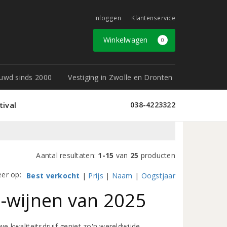
Inloggen
Klantenservice
Winkelwagen
0
rouwd sinds 2000
Vestiging in Zwolle en Dronten
tival
038-4223322
Aantal resultaten:
1-15
van
25
producten
eer op:
Best verkocht
|
Prijs
|
Naam
|
Oogstjaar
-wijnen van 2025
 kwaliteitsdruif geniet zo'n wereldwijde