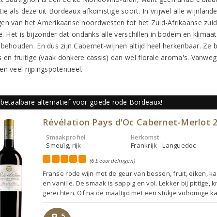
ie als deze uit Bordeaux afkomstige soort. In vrijwel alle wijnlande
en van het Amerikaanse noordwesten tot het Zuid-Afrikaanse zuide
ië. Het is bijzonder dat ondanks alle verschillen in bodem en klima
behouden. En dus zijn Cabernet-wijnen altijd heel herkenbaar. Ze be
s en fruitige (vaak donkere cassis) dan wel florale aroma's. Vanwe
n veel rijpingspotentieel.
 betaalbare alternatief voor goede rode Bordeaux!
Révélation Pays d'Oc Cabernet-Merlot 
Smaakprofiel
Herkomst
Smeuïg, rijk
Frankrijk - Languedoc
(6 beoordelingen)
Franse rode wijn met de geur van bessen, fruit, eiken, k
en vanille. De smaak is sappig en vol. Lekker bij pittige, k
gerechten. Of na de maaltijd met een stukje volromige k
,5