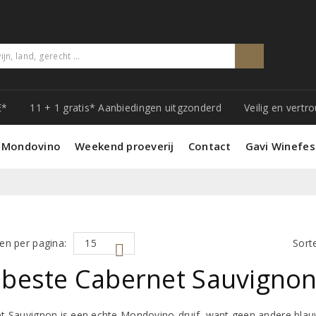
E*
11 + 1 gratis* Aanbiedingen uitgzonderd
Veilig en vert
 Mondovino
Weekend proeverij
Contact
Gavi Winefes
en per pagina:
Sort
 beste Cabernet Sauvignon
t Sauvignon is een echte Mondovino-druif, want geen andere blauwe