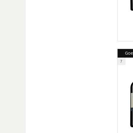
Goe
7