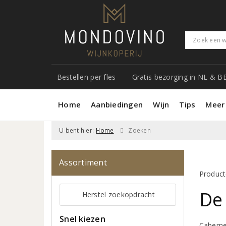
Bestellen per fles
Gratis bezorging in NL & B
Home
Aanbiedingen
Wijn
Tips
Meer
U bent hier:
Home
Zoeken
Assortiment
Product
De
Herstel zoekopdracht
Snel kiezen
Caberne