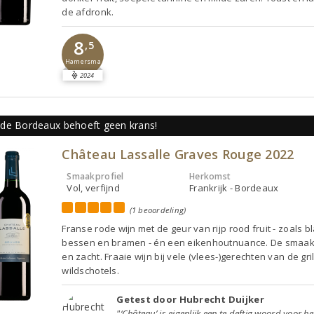
de afdronk.
8
,5
Hamersma
2024
de Bordeaux behoeft geen krans!
Château Lassalle Graves Rouge 2022
Smaakprofiel
Herkomst
Vol, verfijnd
Frankrijk - Bordeaux
(1 beoordeling)
Franse rode wijn met de geur van rijp rood fruit - zoals 
bessen en bramen - én een eikenhoutnuance. De smaak 
en zacht. Fraaie wijn bij vele (vlees-)gerechten van de gril
wildschotels.
Getest door Hubrecht Duijker
"‘Château’ is eigenlijk een te deftig woord voor het