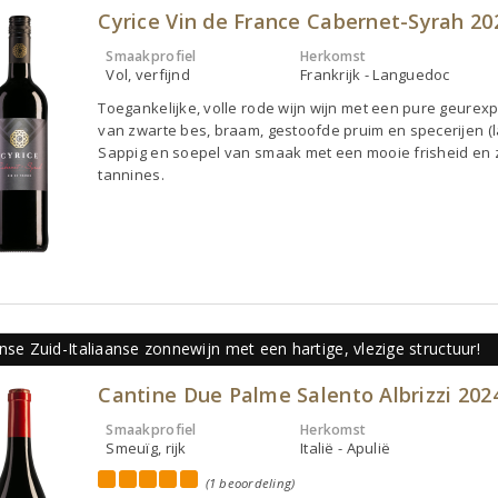
Cyrice Vin de France Cabernet-Syrah 20
Smaakprofiel
Herkomst
Vol, verfijnd
Frankrijk - Languedoc
Toegankelijke, volle rode wijn wijn met een pure geurex
van zwarte bes, braam, gestoofde pruim en specerijen (la
Sappig en soepel van smaak met een mooie frisheid en 
tannines.
nse Zuid-Italiaanse zonnewijn met een hartige, vlezige structuur!
Cantine Due Palme Salento Albrizzi 202
Smaakprofiel
Herkomst
Smeuïg, rijk
Italië - Apulië
(1 beoordeling)