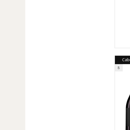
Cab
8