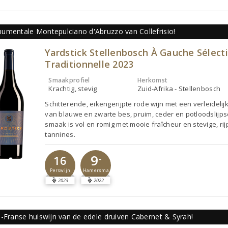
umentale Montepulciano d'Abruzzo van Collefrisio!
Yardstick Stellenbosch À Gauche Sélect
Traditionnelle 2023
Smaakprofiel
Herkomst
Krachtig, stevig
Zuid-Afrika - Stellenbosch
Schitterende, eikengerijpte rode wijn met een verleidelij
van blauwe en zwarte bes, pruim, ceder en potloodslijps
smaak is vol en romig met mooie fraîcheur en stevige, rij
tannines.
9
16
-
Perswijn
Hamersma
2023
2022
d-Franse huiswijn van de edele druiven Cabernet & Syrah!