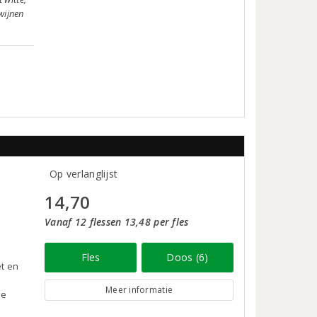
wijnen
Op verlanglijst
14,70
Vanaf 12 flessen 13,48 per fles
Fles
Doos (6)
et en
Meer informatie
je