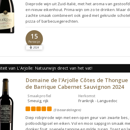
Dieprode wijn uit Zuid-Italië, met het aroma van gestoofd 
en nieuw eikenhout. Prima wijn om zo te drinken. Maar de
zachte smaak combineert ook goed met gekruide schotel
pizza of barbecuegerechten.
15
Perswijn
2024
teit van L'Arjolle: Natuurwijn direct van het vat!
Domaine de l'Arjolle Côtes de Thongue 
de Barrique Cabernet Sauvignon 2024
Smaakprofiel
Herkomst
Smeuïg, rijk
Frankrijk - Languedoc
(3 beoordelingen)
Diep robijnrode wijn met een open geur van zwarte bes, 
potloodslijpsel en eiken. Vol en mooi sappig in smaak met
donker fruit, soepele tannine en milde zuren. Toast en la