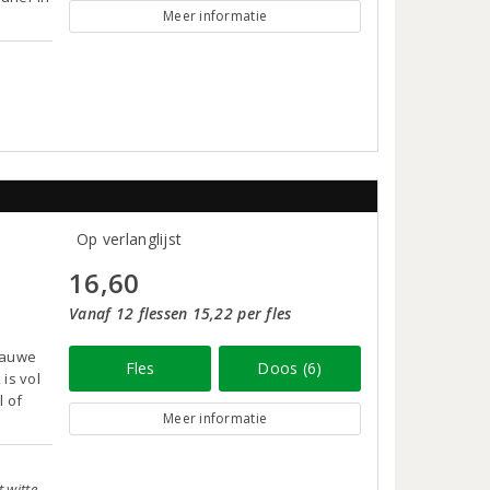
Meer informatie
Op verlanglijst
16,60
Vanaf 12 flessen 15,22 per fles
blauwe
Fles
Doos (6)
is vol
l of
Meer informatie
 witte,