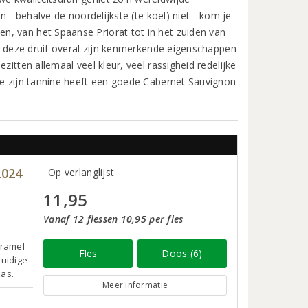
n - behalve de noordelijkste (te koel) niet - kom je
n, van het Spaanse Priorat tot in het zuiden van
at deze druif overal zijn kenmerkende eigenschappen
zitten allemaal veel kleur, veel rassigheid redelijke
ge zijn tannine heeft een goede Cabernet Sauvignon
2024
Op verlanglijst
11,95
Vanaf 12 flessen 10,95 per fles
aramel
Fles
Doos (6)
ruidige
aas.
Meer informatie