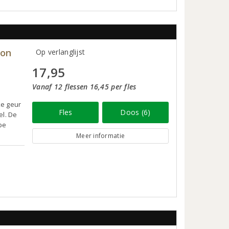
ion
Op verlanglijst
17,95
Vanaf 12 flessen 16,45 per fles
ke geur
Fles
Doos (6)
el. De
pe
Meer informatie