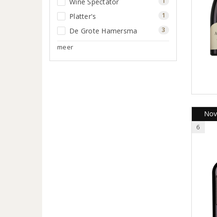
1
Wine Spectator
1
Platter's
3
De Grote Hamersma
meer
Novi
6