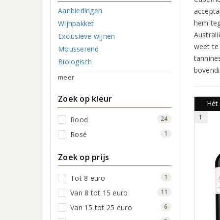
Aanbiedingen
acceptat
hem teg
Wijnpakket
Austral
Exclusieve wijnen
weet te 
Mousserend
tannine
Biologisch
bovendie
meer
Zoek op kleur
Hét
1
24
Rood
1
Rosé
Zoek op prijs
1
Tot 8 euro
11
Van 8 tot 15 euro
6
Van 15 tot 25 euro