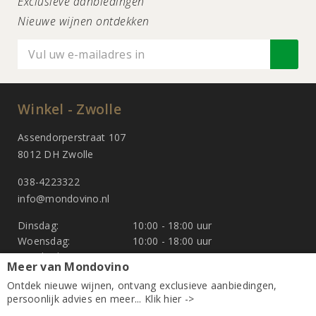
Exclusieve aanbiedingen
Nieuwe wijnen ontdekken
Winkel - Zwolle
Assendorperstraat 107
8012 DH Zwolle
038-4223322
info@mondovino.nl
Dinsdag:
10:00 - 18:00 uur
Woensdag:
10:00 - 18:00 uur
Donderdag:
10:00 - 18:00 uur
Meer van Mondovino
Vrijdag:
10:00 - 18:00 uur
Ontdek nieuwe wijnen, ontvang exclusieve aanbiedingen,
Zaterdag:
10:00 - 17:00 uur
persoonlijk advies en meer... Klik hier ->