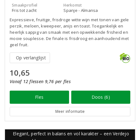
Smaakprofiel
Herkomst
Fris tot zacht
Spanje - Almansa
Expressieve, fruitige, frisdroge witte wijn met tonen van gele
perzik, meloen, kweepeer, anijs en toast. Toegankelijk en
heerlijk sappig van smaak met een opwekkende frisheid en
mooie souplesse. De finale is frisdroog en aanhoudend met
geel fruit.
Op verlanglijst
10,65
Vanaf 12 flessen 9,76 per fles
Fles
Doos (6)
Meer informatie
Elegant, perfect in balans en vol karakter – een Verdejo