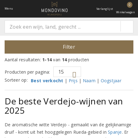
0
Menu
Verlanglijst
Winkelwagen
Filter
Aantal resultaten:
1-14
van
14
producten
Producten per pagina:
Sorteer op:
Best verkocht
|
Prijs
|
Naam
|
Oogstjaar
De beste Verdejo-wijnen van
2025
De aromatische witte Verdejo - gemaakt van de gelijknamige
druif - komt uit het hooggelegen Rueda-gebied in
Spanje
. Er