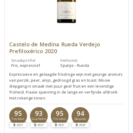
Castelo de Medina Rueda Verdejo
Prefiloxérico 2020
Smaakprofiel
Herkomst
Fris, expressief
Spanje - Rueda
Expressieve en gelaagde frisdroge wijn met geurige aroma’s
van perzik, peer, anijs, gedroogd gras en toast. Mooie
diepgang in smaak met puur geel fruit en een levendige
frisheid. Fraaie spanning in de lange en verfijnde afdronk
met rokerige tonen.
95
93
95
94
Tim Atkin
Guía Peñín
Tim Atkin
Decanter
2021
2021
2021
2020