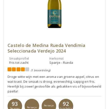
Castelo de Medina Rueda Vendimia
Seleccionada Verdejo 2024
Smaakprofiel
Herkomst
Fris tot zacht
Spanje - Rueda
(1 beoordeling)
Droge witte wijn met een aroma van groene appel, citrus en
wat toast. De smaak is droog, evenwichtig, sappig en fris.
Heerlijk bij zowel gestoofde als gebakken vis of bijvoorbeeld
paella!
93
92
Perswijn
Perswijn
Decanter
Guía Peñín