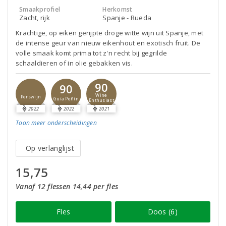
Smaakprofiel
Herkomst
Zacht, rijk
Spanje - Rueda
Krachtige, op eiken gerijpte droge witte wijn uit Spanje, met
de intense geur van nieuw eikenhout en exotisch fruit. De
volle smaak komt prima tot z'n recht bij gegrilde
schaaldieren of in olie gebakken vis.
90
90
Wine
Perswijn
Guía Peñín
Enthusiast
2022
2022
2021
Toon meer
onderscheidingen
Op verlanglijst
15,75
Vanaf 12 flessen 14,44 per fles
Fles
Doos (6)