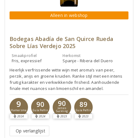
Alleen in webshop
Bodegas Abadía de San Quirce Rueda
Sobre Lías Verdejo 2025
Smaakprofiel
Herkomst
Fris, expressief
Spanje - Ribera del Duero
Heerlijk verfrissende witte wijn met aroma’s van peer,
perzik, anijs en groene kruiden. Ranke stijl met een intens
fruitig karakter en verkwikkende frisheid. Aanhoudende
finale met nuances van limoenschil en amandel.
9
90
90
89
James
Hamersma
Guía Peñín
Guía Peñín
Suckling
2024
2024
2023
2023
Op verlanglijst