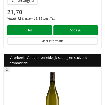
Op verlanglijst
21,70
Vanaf 12 flessen 19,89 per fles
Fles
Doos (6)
Meer informatie
Voorbeeld Verdejo: verleidelijk sappig en stuivend
aromatisch!
2