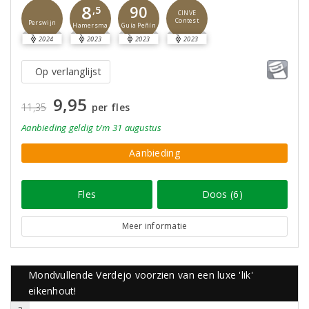
8
90
,5
CINVE
Contest
Perswijn
Guía Peñín
Hamersma
2024
2023
2023
2023
Op verlanglijst
9,95
11,35
per fles
Aanbieding
geldig
t/m 31 augustus
Aanbieding
Fles
Doos (6)
Meer informatie
Mondvullende Verdejo voorzien van een luxe 'lik'
eikenhout!