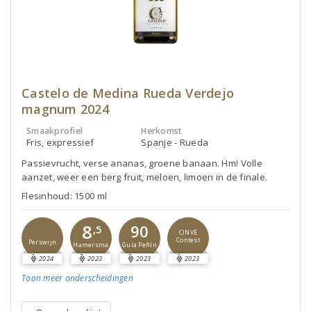
Castelo de Medina Rueda Verdejo
magnum 2024
Smaakprofiel
Herkomst
Fris, expressief
Spanje - Rueda
Passievrucht, verse ananas, groene banaan. Hm! Volle
aanzet, weer een berg fruit, meloen, limoen in de finale.
Flesinhoud: 1500 ml
8
90
,5
CINVE
Contest
Perswijn
Guía Peñín
Hamersma
2024
2023
2023
2023
Toon meer
onderscheidingen