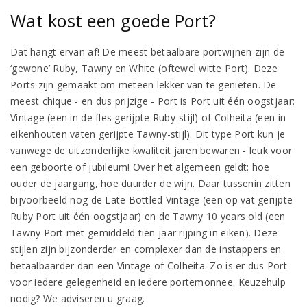
Wat kost een goede Port?
Dat hangt ervan af! De meest betaalbare portwijnen zijn de
‘gewone’ Ruby, Tawny en White (oftewel witte Port). Deze
Ports zijn gemaakt om meteen lekker van te genieten. De
meest chique - en dus prijzige - Port is Port uit één oogstjaar:
Vintage (een in de fles gerijpte Ruby-stijl) of Colheita (een in
eikenhouten vaten gerijpte Tawny-stijl). Dit type Port kun je
vanwege de uitzonderlijke kwaliteit jaren bewaren - leuk voor
een geboorte of jubileum! Over het algemeen geldt: hoe
ouder de jaargang, hoe duurder de wijn. Daar tussenin zitten
bijvoorbeeld nog de Late Bottled Vintage (een op vat gerijpte
Ruby Port uit één oogstjaar) en de Tawny 10 years old (een
Tawny Port met gemiddeld tien jaar rijping in eiken). Deze
stijlen zijn bijzonderder en complexer dan de instappers en
betaalbaarder dan een Vintage of Colheita. Zo is er dus Port
voor iedere gelegenheid en iedere portemonnee. Keuzehulp
nodig? We adviseren u graag.