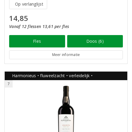
Op verlanglijst
14,85
Vanaf 12 flessen 13,61 per fles
Fles
Doos (6)
Meer informatie
Harmonieus • fluweelzacht • verleidelijk •
7