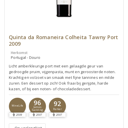
Quinta da Romaneira Colheita Tawny Port
2009
Herkomst
Portugal - Douro
Licht amberkleurige port met een gelaagde geur van
gedroogde pruim, vijgenpasta, munt en geroosterde noten.
Krachtig en volzoet van smaak met fijne tannines en milde
zuren. Een dessert op zich! Ook fraai bij gerijpte, harde
kazen, of bij een noten- of chocoladedessert.
96
92
WineLife
James
Parker
Suckling
2009
2007
2007