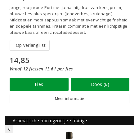
Jonge, robijnrode Port met jamachtig fruit van kers, pruim,
blauwe bes plus specerijen (jeneverbes, kruidnagel).
Mildzoet en mooi sappig in smaak met evenwichtige frisheid
en soepele tannines. Fraai in combinatie met een lichtpittige
blauwe kaas of een chocoladedessert.
Op verlanglijst
14,85
Vanaf 12 flessen 13,61 per fles
Fles
Doos (6)
Meer informatie
Aromatisch • honingzoetje • fruitig •
6