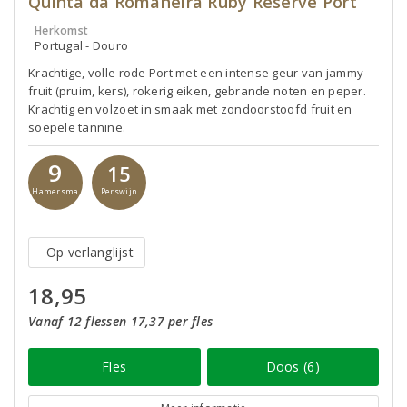
Quinta da Romaneira Ruby Reserve Port
Herkomst
Portugal - Douro
Krachtige, volle rode Port met een intense geur van jammy
fruit (pruim, kers), rokerig eiken, gebrande noten en peper.
Krachtig en volzoet in smaak met zondoorstoofd fruit en
soepele tannine.
9
15
Hamersma
Perswijn
Op verlanglijst
18,95
Vanaf 12 flessen 17,37 per fles
Fles
Doos (6)