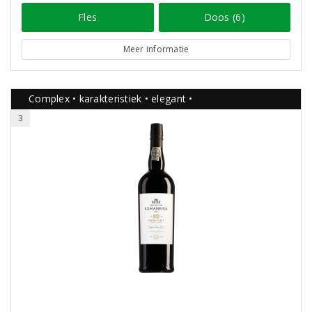
Fles
Doos (6)
Meer informatie
Complex • karakteristiek • elegant •
3