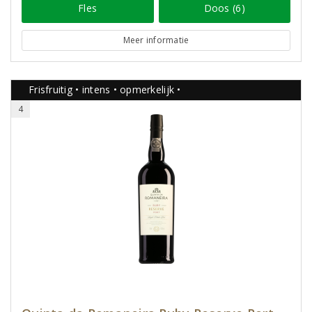
Fles
Doos (6)
Meer informatie
Frisfruitig • intens • opmerkelijk •
4