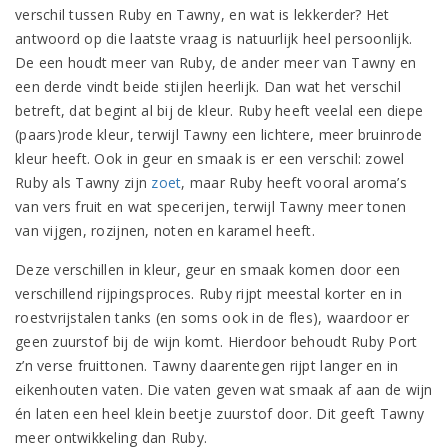
verschil tussen Ruby en Tawny, en wat is lekkerder? Het
antwoord op die laatste vraag is natuurlijk heel persoonlijk.
De een houdt meer van Ruby, de ander meer van Tawny en
een derde vindt beide stijlen heerlijk. Dan wat het verschil
betreft, dat begint al bij de kleur. Ruby heeft veelal een diepe
(paars)rode kleur, terwijl Tawny een lichtere, meer bruinrode
kleur heeft. Ook in geur en smaak is er een verschil:
zowel
Ruby als Tawny zijn
zoet
, maar
Ruby heeft vooral aroma’s
van vers fruit en wat specerijen, terwijl Tawny meer tonen
van vijgen, rozijnen, noten en karamel heeft.
Deze verschillen in kleur, geur en smaak komen door een
verschillend rijpingsproces. Ruby rijpt meestal korter en in
roestvrijstalen tanks (en soms ook in de fles), waardoor er
geen zuurstof bij de wijn komt. Hierdoor behoudt Ruby Port
z’n verse fruittonen. Tawny daarentegen rijpt langer en in
eikenhouten vaten. Die vaten geven wat smaak af aan de wijn
én laten een heel klein beetje zuurstof door. Dit geeft Tawny
meer ontwikkeling dan Ruby.