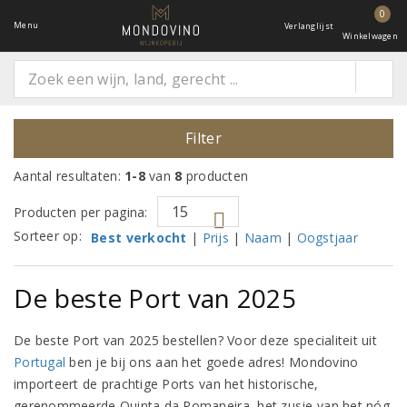
0
Menu
Verlanglijst
Winkelwagen
Filter
Aantal resultaten:
1-8
van
8
producten
Producten per pagina:
Sorteer op:
Best verkocht
|
Prijs
|
Naam
|
Oogstjaar
De beste Port van 2025
De beste Port van 2025 bestellen? Voor deze specialiteit uit
Portugal
ben je bij ons aan het goede adres! Mondovino
importeert de prachtige Ports van het historische,
gerenommeerde Quinta da Romaneira, het zusje van het nóg