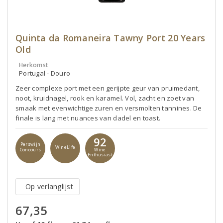
Quinta da Romaneira Tawny Port 20 Years
Old
Herkomst
Portugal - Douro
Zeer complexe port met een gerijpte geur van pruimedant,
noot, kruidnagel, rook en karamel. Vol, zacht en zoet van
smaak met evenwichtige zuren en versmolten tannines. De
finale is lang met nuances van dadel en toast.
92
Perswijn
WineLife
Concours
Wine
Enthusiast
Op verlanglijst
67,35