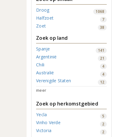
Droog
1068
Halfzoet
7
Zoet
38
Zoek op land
Spanje
141
Argentinië
21
Chili
4
Australië
4
Verenigde Staten
12
meer
Zoek op herkomstgebied
Yecla
5
Vinho Verde
2
Victoria
2