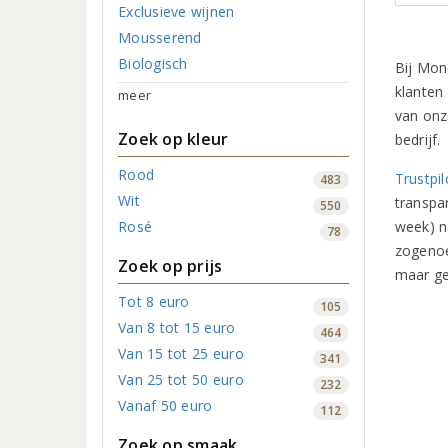
Exclusieve wijnen
Mousserend
Biologisch
Bij Mon
klanten
meer
van onz
Zoek op kleur
bedrijf.
Rood
Trustpil
483
Wit
transpa
550
Rosé
week) n
78
zogenoe
Zoek op prijs
maar ge
Tot 8 euro
105
Van 8 tot 15 euro
464
Van 15 tot 25 euro
341
Van 25 tot 50 euro
232
Vanaf 50 euro
112
Zoek op smaak