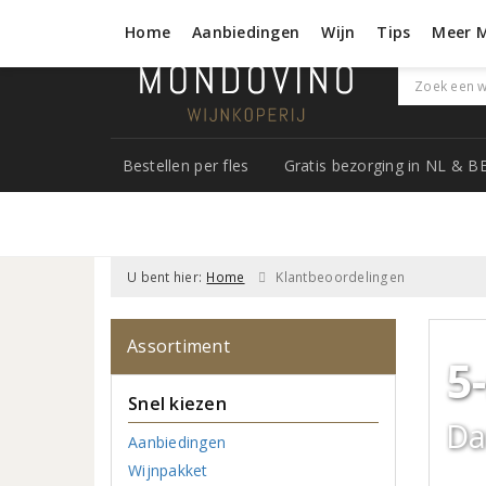
Home
Aanbiedingen
Wijn
Tips
Meer 
Bestellen per fles
Gratis bezorging in NL & B
U bent hier:
Home
Klantbeoordelingen
Assortiment
5
Snel kiezen
Da
Aanbiedingen
Wijnpakket