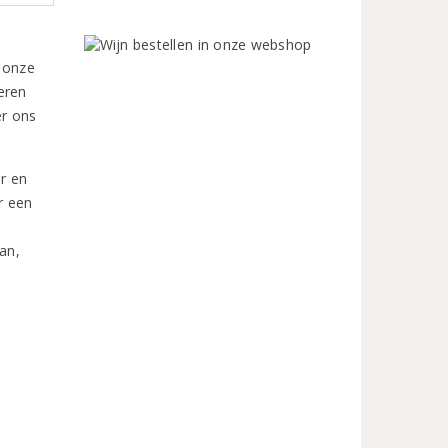
n onze
eren
er ons
r en
r een
an,