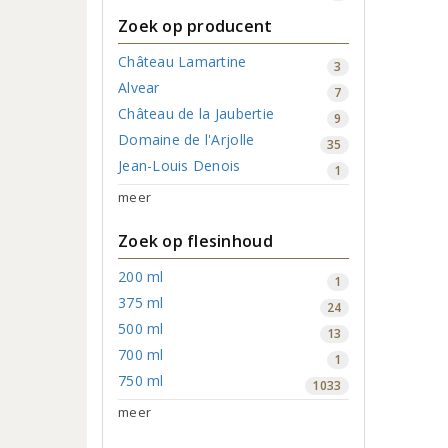
Zoek op producent
Château Lamartine
3
Alvear
7
Château de la Jaubertie
9
Domaine de l'Arjolle
35
Jean-Louis Denois
1
meer
Zoek op flesinhoud
200 ml
1
375 ml
24
500 ml
13
700 ml
1
750 ml
1033
meer