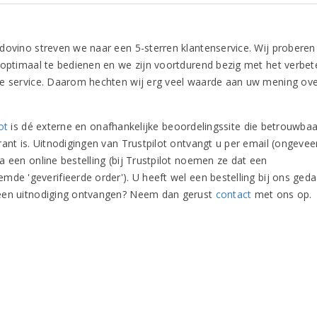
dovino streven we naar een 5-sterren klantenservice. Wij probere
 optimaal te bedienen en we zijn voortdurend bezig met het verbet
e service. Daarom hechten wij erg veel waarde aan uw mening ov
ot
is dé externe en onafhankelijke beoordelingssite die betrouwbaa
rant is. Uitnodigingen van Trustpilot ontvangt u per email (ongevee
a een online bestelling (bij Trustpilot noemen ze dat een
mde 'geverifieerde order'). U heeft wel een bestelling bij ons geda
en uitnodiging ontvangen? Neem dan gerust
contact
met ons op.