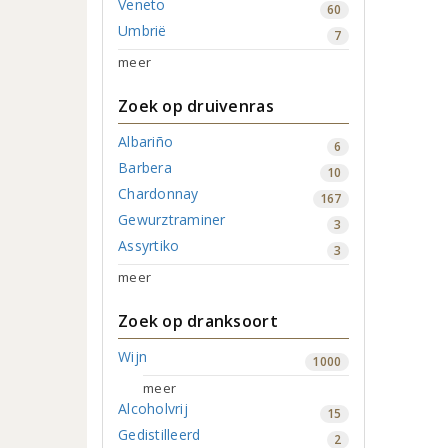
Veneto
60
Umbrië
7
meer
Zoek op druivenras
Albariño
6
Barbera
10
Chardonnay
167
Gewurztraminer
3
Assyrtiko
3
meer
Zoek op dranksoort
Wijn
1000
meer
Alcoholvrij
15
Gedistilleerd
2