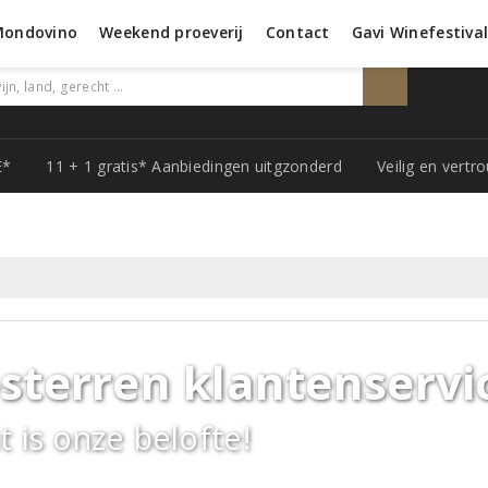
Mondovino
Weekend proeverij
Contact
Gavi Winefestiva
E*
11 + 1 gratis* Aanbiedingen uitgzonderd
Veilig en vert
-sterren klantenservi
t is onze belofte!