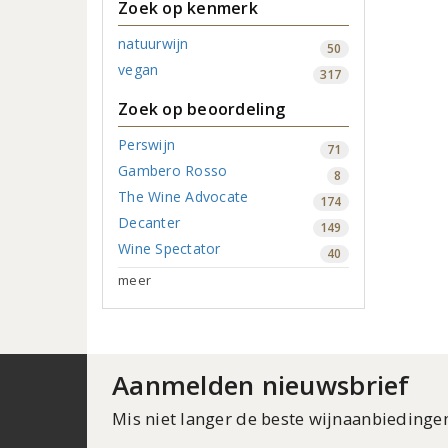
Zoek op kenmerk
natuurwijn
50
vegan
317
Zoek op beoordeling
Perswijn
71
Gambero Rosso
8
The Wine Advocate
174
Decanter
149
Wine Spectator
40
meer
Aanmelden nieuwsbrief
Mis niet langer de beste wijnaanbiedinge