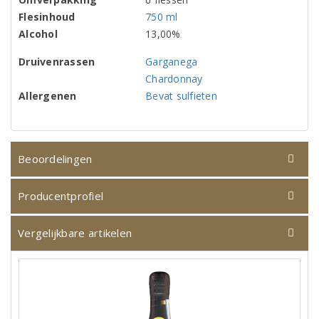
Flesinhoud
750 ml
Alcohol
13,00%
Druivenrassen
Garganega
Chardonnay
Allergenen
Bevat sulfieten
Beoordelingen
Producentprofiel
Vergelijkbare artikelen