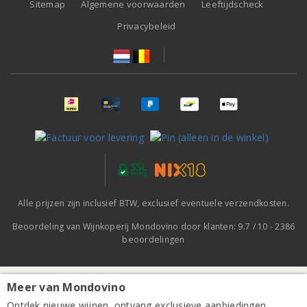
Sitemap
Algemene voorwaarden
Leeftijdscheck
Privacybeleid
Alle prijzen zijn inclusief BTW, exclusief eventuele verzendkosten.
Beoordeling van
Wijnkoperij Mondovino
door klanten:
9.7
/
10
-
2386
beoordelingen
Meer van Mondovino
Oropasso - Biscardo 2025
Ontdek nieuwe wijnen, ontvang exclusieve aanbiedingen,