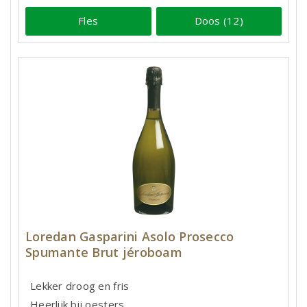
Fles
Doos (12)
Loredan Gasparini Asolo Prosecco
Spumante Brut jéroboam
Lekker droog en fris
Heerlijk bij oesters