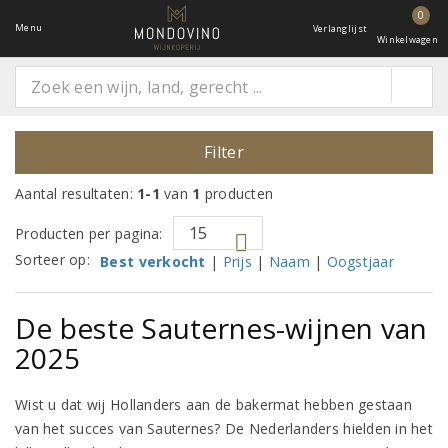
0
Menu
Verlanglijst
Winkelwagen
Filter
Aantal resultaten:
1-1
van
1
producten
Producten per pagina:
Sorteer op:
Best verkocht
|
Prijs
|
Naam
|
Oogstjaar
De beste Sauternes-wijnen van
2025
Wist u dat wij Hollanders aan de bakermat hebben gestaan
van het succes van Sauternes?
De Nederlanders hielden in het