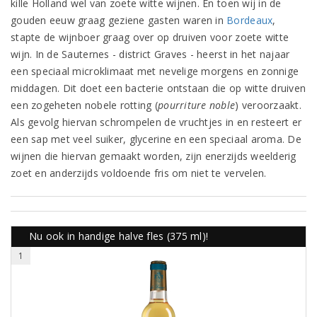
kille Holland wel van zoete witte wijnen. En toen wij in de
gouden eeuw graag geziene gasten waren in
Bordeaux
,
stapte de wijnboer graag over op druiven voor zoete witte
wijn. In de Sauternes - district Graves - heerst in het najaar
een speciaal microklimaat met nevelige morgens en zonnige
middagen. Dit doet een bacterie ontstaan die op witte druiven
een zogeheten nobele rotting (
pourriture noble
) veroorzaakt.
Als gevolg hiervan schrompelen de vruchtjes in en resteert er
een sap met veel suiker, glycerine en een speciaal aroma. De
wijnen die hiervan gemaakt worden, zijn enerzijds weelderig
zoet en anderzijds voldoende fris om niet te vervelen.
Nu ook in handige halve fles (375 ml)!
1