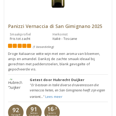
Panizzi Vernaccia di San Gimignano 2025
Smaakprofiel
Herkomst
Fris tot zacht
Italië - Toscane
(1 beoordeling)
Droge Italiaanse witte wijn met een aroma van bloemen,
anijs en amandel. Dankzij de zachte smaak ideaal bij
gerechten met paddenstoelen, blank gevogelte of
gepocheerde vis.
Getest door Hubrecht Duijker
"Er bestaan in Italië diverse druivenrassen die
vernaccia heten, en San Gimignano heeft zijn eigen
variant..."
Lees meer
16
91
92
,5
Jancis
James
Falstaff
Robinson
Suckling