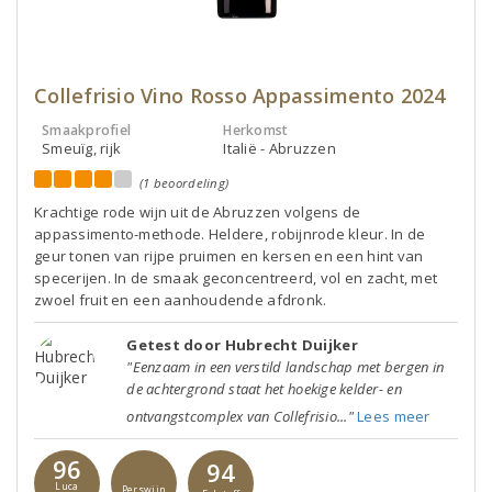
Collefrisio Vino Rosso Appassimento 2024
Smaakprofiel
Herkomst
Smeuïg, rijk
Italië - Abruzzen
(1 beoordeling)
Krachtige rode wijn uit de Abruzzen volgens de
appassimento-methode. Heldere, robijnrode kleur. In de
geur tonen van rijpe pruimen en kersen en een hint van
specerijen. In de smaak geconcentreerd, vol en zacht, met
zwoel fruit en een aanhoudende afdronk.
Getest door Hubrecht Duijker
"Eenzaam in een verstild landschap met bergen in
de achtergrond staat het hoekige kelder- en
ontvangstcomplex van Collefrisio..."
Lees meer
96
94
Luca
Perswijn