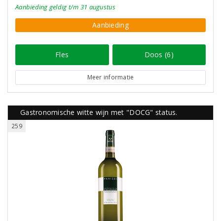
Aanbieding
geldig
t/m 31 augustus
Aanbieding
Fles
Doos (6)
Meer informatie
Gastronomische witte wijn met "DOCG" status.
259