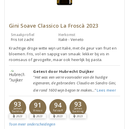
Gini Soave Classico La Froscà 2023
Smaakprofiel
Herkomst
Fris tot zacht
Italië - Veneto
Krachtige droge witte wijn uit Italië, met de geur van fruit en
bloemen. Fris, vol en sappig van smaak: lekker bij vis in
roomsaus of gevogelte, maar ook heerlijk bij pasta.
Getest door Hubrecht Duijker
"Het was een verre voorvader van de huidige
eigenaren, de gebroeders Claudio en Sandro Gini,
die rond 1600 wijn begon te maken..."
Lees meer
93
93
91
94
James
James
Vinous
Falstaff
Suckling
Suckling
2023
2023
2023
2023
Toon meer
onderscheidingen