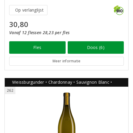
Op verlanglijst
30,80
Vanaf 12 flessen 28,23 per fles
Fles
Doos (6)
Meer informatie
Weissburgunder • Chardonnay • Sauvignon Blanc •
262