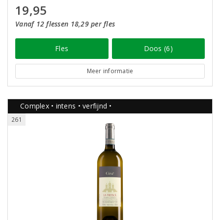
19,95
Vanaf 12 flessen 18,29 per fles
Fles
Doos (6)
Meer informatie
Complex • intens • verfijnd •
261