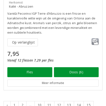
Herkomst
Italië - Abruzzen
Vanità Pecorino IGP Terre d’Abruzzo is een frisse en
karaktervolle witte wijn uit de omgeving van Ortona aan de
Adriatische kust. Aroma’s van perzik, citrus en gele bloemen
worden gecombineerd met een levendige mineraliteit en
een subtiele houttoets.
Op verlanglijst
7,95
Vanaf 12 flessen 7,29 per fles
Fles
Doos (6)
Meer informatie
‹
1
2
...
10
11
12
13
14
15