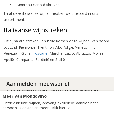
- Montepulciano d’Abruzzo,
En al deze italiaanse wijnen hebben we uiteraard in ons
assortiment.
Italiaanse wijnstreken
Uit bijna alle streken van Italië komen onze wijnen. Van noord
tot zuid: Piemonte, Trentino / Alto Adige, Veneto, Friuli –
Venezia – Giulia,
Toscane
, Marche, Lazio, Abruzzo, Molise,
Apulië, Campania, Sardinië en Sicilië.
Aanmelden nieuwsbrief
Mis niet langer de beste wijnaanbiedingen en mooiste
Meer van Mondovino
proeverijen!
Ontdek nieuwe wijnen, ontvang exclusieve aanbiedingen,
Exclusieve aanbiedingen
persoonlijk advies en meer... Klik hier ->
Nieuwe wijnen ontdekken