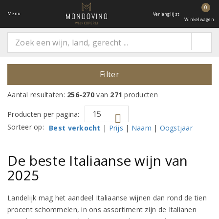
0
Menu
Verlanglijst
Winkelwagen
Filter
Aantal resultaten:
256-270
van
271
producten
Producten per pagina:
Sorteer op:
Best verkocht
|
Prijs
|
Naam
|
Oogstjaar
De beste Italiaanse wijn van
2025
Landelijk mag het aandeel Italiaanse wijnen dan rond de tien
procent schommelen, in ons assortiment zijn de Italianen