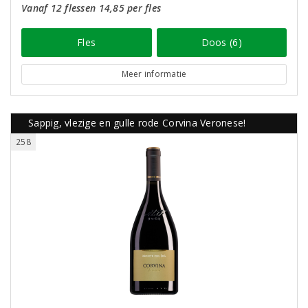
Vanaf 12 flessen 14,85 per fles
Fles
Doos (6)
Meer informatie
Sappig, vlezige en gulle rode Corvina Veronese!
258