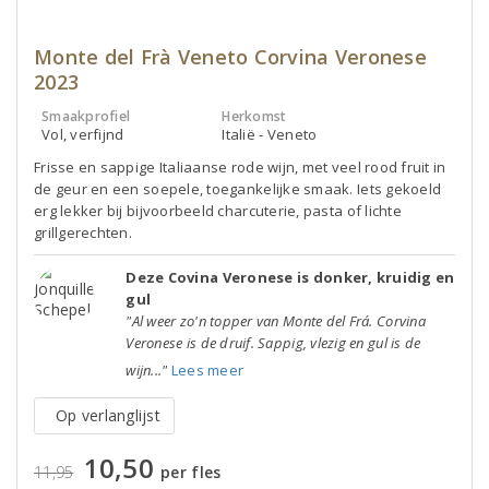
Monte del Frà Veneto Corvina Veronese
2023
Smaakprofiel
Herkomst
Vol, verfijnd
Italië - Veneto
Frisse en sappige Italiaanse rode wijn, met veel rood fruit in
de geur en een soepele, toegankelijke smaak. Iets gekoeld
erg lekker bij bijvoorbeeld charcuterie, pasta of lichte
grillgerechten.
Deze Covina Veronese is donker, kruidig en
gul
"Al weer zo'n topper van Monte del Frá. Corvina
Veronese is de druif. Sappig, vlezig en gul is de
wijn..."
Lees meer
Op verlanglijst
10,50
11,95
per fles