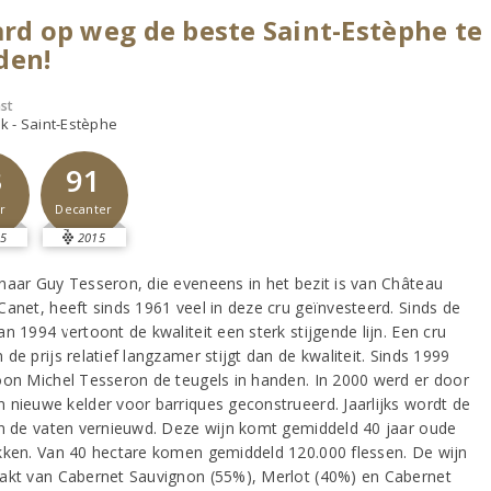
ard op weg de beste Saint-Estèphe te
den!
st
jk - Saint-Estèphe
3
91
r
Decanter
5
2015
naar Guy Tesseron, die eveneens in het bezit is van Château
Canet, heeft sinds 1961 veel in deze cru geïnvesteerd. Sinds de
n 1994 vertoont de kwaliteit een sterk stijgende lijn. Een cru
de prijs relatief langzamer stijgt dan de kwaliteit. Sinds 1999
oon Michel Tesseron de teugels in handen. In 2000 werd er door
 nieuwe kelder voor barriques geconstrueerd. Jaarlijks wordt de
an de vaten vernieuwd. Deze wijn komt gemiddeld 40 jaar oude
kken. Van 40 hectare komen gemiddeld 120.000 flessen. De wijn
akt van Cabernet Sauvignon (55%), Merlot (40%) en Cabernet