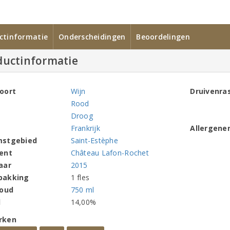
ctinformatie
Onderscheidingen
Beoordelingen
ductinformatie
oort
Wijn
Druivenra
Rood
Droog
Frankrijk
Allergene
mstgebied
Saint-Estèphe
ent
Château Lafon-Rochet
aar
2015
pakking
1 fles
houd
750 ml
l
14,00%
rken