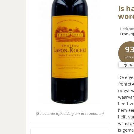
Is h
wor
Herkom
Frankri
9
Parke
201
De eige
Pontet-
oogst va
waarvan 
heeft z
hem een
(Ga over de afbeelding om in te zoomen)
helft v
wijnsto
is gema