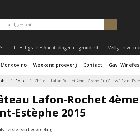
E*
11 + 1 gratis* Aanbiedingen uitgzonderd
Veilig en vert
 Mondovino
Weekend proeverij
Contact
Gavi Winefes
èphe
Rood
Château Lafon-Rochet 4ème Grand Cru Classé Saint-Est
âteau Lafon-Rochet 4ème 
int-Estèphe 2015
 als eerste een beoordeling