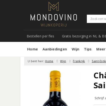
Bestellen per fles
Gratis bezorging in NL & B
Home
Aanbiedingen
Wijn
Tips
Meer
U bent hier:
Home
Wijn
Frankrijk
Saint-Est
Ch
Sa
Schrijf