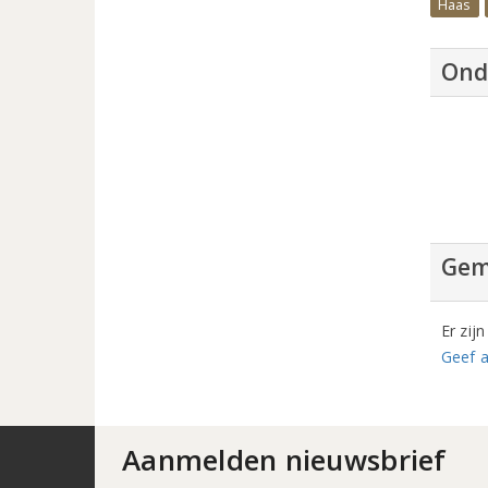
Haas
Ond
Gem
Er zij
Geef a
Aanmelden nieuwsbrief