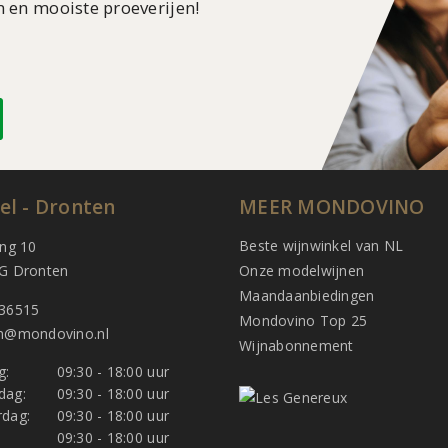
n en mooiste proeverijen!
el - Dronten
MEER MONDOVINO
Beste wijnwinkel van NL
ing 10
G Dronten
Onze modelwijnen
Maandaanbiedingen
36515
Mondovino Top 25
n@mondovino.nl
Wijnabonnement
g:
09:30 - 18:00 uur
dag:
09:30 - 18:00 uur
dag:
09:30 - 18:00 uur
:
09:30 - 18:00 uur