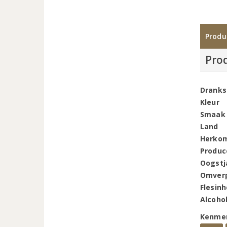
Produ
Pro
Dranks
Kleur
Smaak
Land
Herko
Produc
Oogstj
Omver
Flesin
Alcoho
Kenme