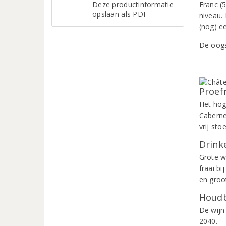
Deze productinformatie
Franc (
opslaan als PDF
niveau.
(nog) ee
De oogs
Proef
Het hog
Caberne
vrij st
Drinke
Grote w
fraai bi
en groot
Houdb
De wijn
2040.