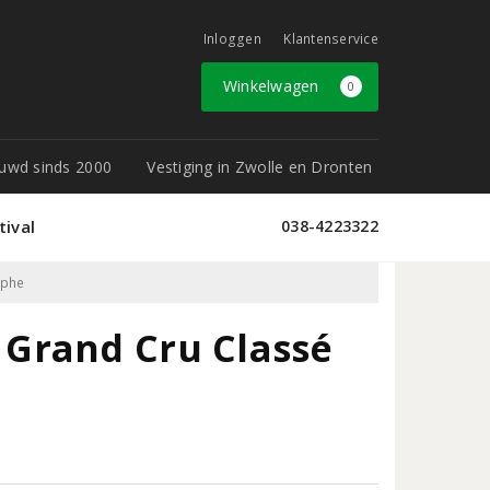
Inloggen
Klantenservice
Winkelwagen
0
rouwd sinds 2000
Vestiging in Zwolle en Dronten
tival
038-4223322
èphe
Grand Cru Classé