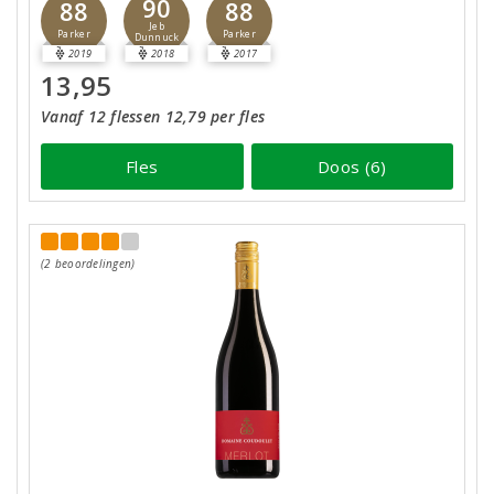
90
88
88
Jeb
Parker
Parker
Dunnuck
2019
2018
2017
13,95
Vanaf 12 flessen 12,79 per fles
Fles
Doos (6)
(2 beoordelingen)