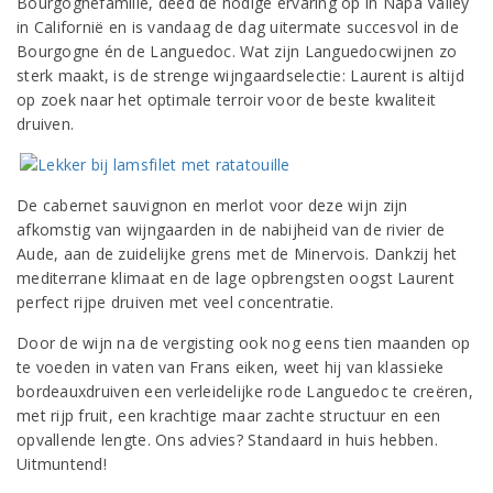
Bourgognefamilie, deed de nodige ervaring op in Napa Valley
in Californië en is vandaag de dag uitermate succesvol in de
Bourgogne én de Languedoc. Wat zijn Languedocwijnen zo
sterk maakt, is de strenge wijngaardselectie: Laurent is altijd
op zoek naar het optimale terroir voor de beste kwaliteit
druiven.
De cabernet sauvignon en merlot voor deze wijn zijn
afkomstig van wijngaarden in de nabijheid van de rivier de
Aude, aan de zuidelijke grens met de Minervois. Dankzij het
mediterrane klimaat en de lage opbrengsten oogst Laurent
perfect rijpe druiven met veel concentratie.
Door de wijn na de vergisting ook nog eens tien maanden op
te voeden in vaten van Frans eiken, weet hij van klassieke
bordeauxdruiven een verleidelijke rode Languedoc te creëren,
met rijp fruit, een krachtige maar zachte structuur en een
opvallende lengte. Ons advies? Standaard in huis hebben.
Uitmuntend!