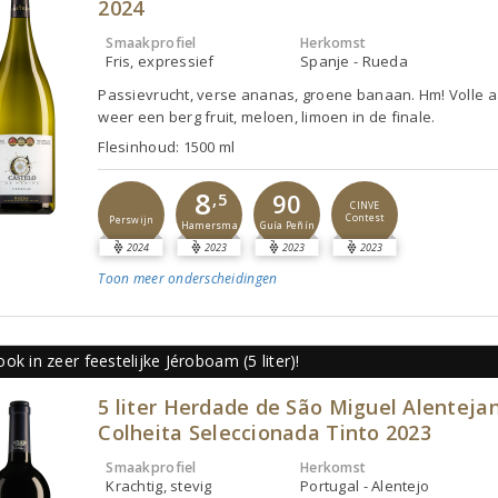
2024
Smaakprofiel
Herkomst
Fris, expressief
Spanje - Rueda
Passievrucht, verse ananas, groene banaan. Hm! Volle a
weer een berg fruit, meloen, limoen in de finale.
Flesinhoud: 1500 ml
8
90
,5
CINVE
Contest
Perswijn
Guía Peñín
Hamersma
2024
2023
2023
2023
Toon meer
onderscheidingen
ok in zeer feestelijke Jéroboam (5 liter)!
5 liter Herdade de São Miguel Alenteja
Colheita Seleccionada Tinto 2023
Smaakprofiel
Herkomst
Krachtig, stevig
Portugal - Alentejo