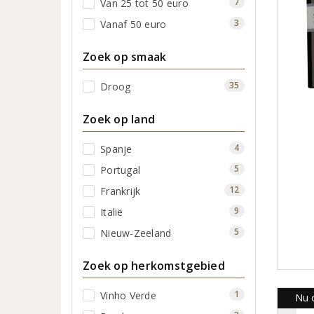
7
Van 25 tot 50 euro
3
Vanaf 50 euro
Zoek op smaak
35
Droog
Zoek op land
4
Spanje
5
Portugal
12
Frankrijk
9
Italië
5
Nieuw-Zeeland
Zoek op herkomstgebied
1
Vinho Verde
Nu o