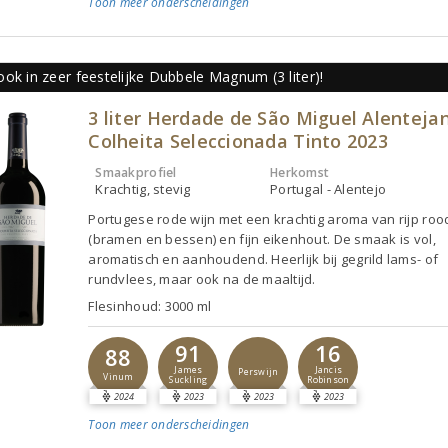
Toon meer
onderscheidingen
ok in zeer feestelijke Dubbele Magnum (3 liter)!
3 liter Herdade de São Miguel Alenteja
Colheita Seleccionada Tinto 2023
Smaakprofiel
Herkomst
Krachtig, stevig
Portugal - Alentejo
Portugese rode wijn met een krachtig aroma van rijp rood
(bramen en bessen) en fijn eikenhout. De smaak is vol,
aromatisch en aanhoudend. Heerlijk bij gegrild lams- of
rundvlees, maar ook na de maaltijd.
Flesinhoud: 3000 ml
91
16
88
James
Jancis
Perswijn
Vinum
Suckling
Robinson
2024
2023
2023
2023
Toon meer
onderscheidingen