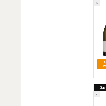
6
A
w
Gast
7