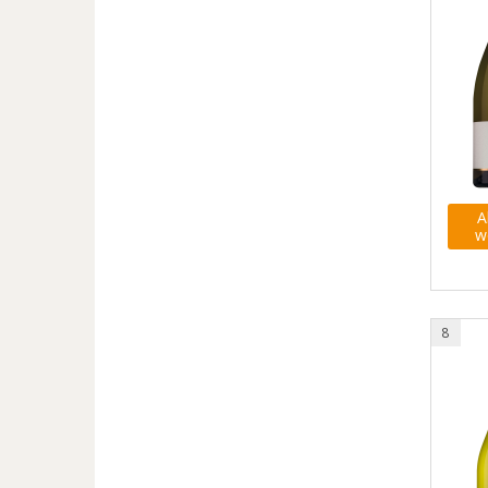
A
w
8