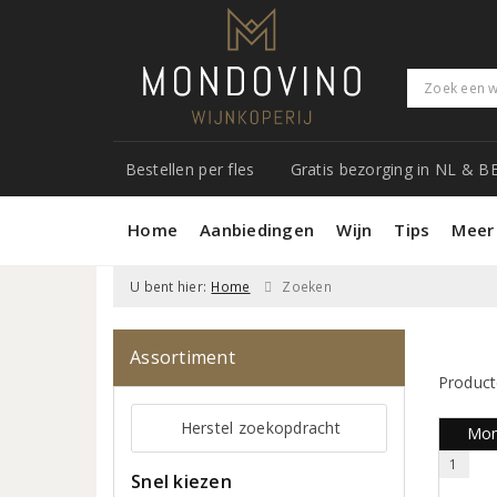
Bestellen per fles
Gratis bezorging in NL & B
Home
Aanbiedingen
Wijn
Tips
Meer
U bent hier:
Home
Zoeken
Assortiment
Product
Herstel zoekopdracht
Mond
1
Snel kiezen