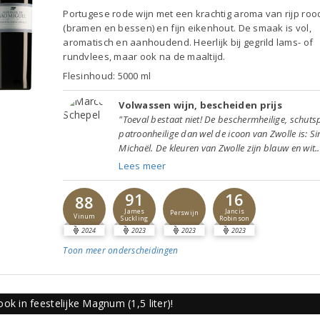
Portugese rode wijn met een krachtig aroma van rijp rood
(bramen en bessen) en fijn eikenhout. De smaak is vol,
aromatisch en aanhoudend. Heerlijk bij gegrild lams- of
rundvlees, maar ook na de maaltijd.
Flesinhoud: 5000 ml
Volwassen wijn, bescheiden prijs
"Toeval bestaat niet! De beschermheilige, schuts
patroonheilige dan wel de icoon van Zwolle is: Si
Michaël. De kleuren van Zwolle zijn blauw en wit..
Lees meer
91
16
88
James
Jancis
Perswijn
Vinum
Suckling
Robinson
2024
2023
2023
2023
Toon meer
onderscheidingen
ok in feestelijke Magnum (1,5 liter)!