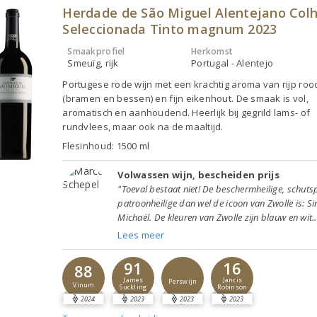
Herdade de São Miguel Alentejano Colh
Seleccionada Tinto magnum 2023
Smaakprofiel
Herkomst
Smeuïg, rijk
Portugal - Alentejo
Portugese rode wijn met een krachtig aroma van rijp rood
(bramen en bessen) en fijn eikenhout. De smaak is vol,
aromatisch en aanhoudend. Heerlijk bij gegrild lams- of
rundvlees, maar ook na de maaltijd.
Flesinhoud: 1500 ml
Volwassen wijn, bescheiden prijs
"Toeval bestaat niet! De beschermheilige, schuts
patroonheilige dan wel de icoon van Zwolle is: Si
Michaël. De kleuren van Zwolle zijn blauw en wit..
Lees meer
91
16
88
James
Jancis
Perswijn
Vinum
Suckling
Robinson
2024
2023
2023
2023