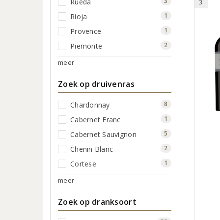
3
Rueda
3
1
Rioja
1
Provence
2
Piemonte
meer
Zoek op druivenras
8
Chardonnay
1
Cabernet Franc
5
Cabernet Sauvignon
2
Chenin Blanc
1
Cortese
meer
Zoek op dranksoort