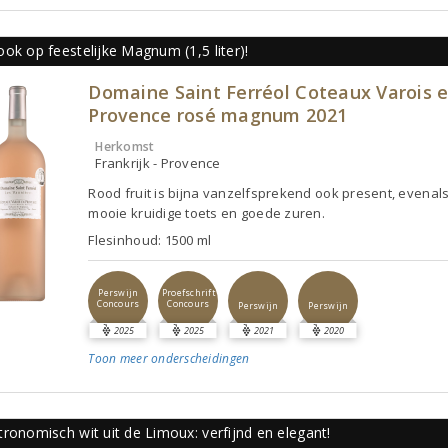
ok op feestelijke Magnum (1,5 liter)!
Domaine Saint Ferréol Coteaux Varois 
Provence rosé magnum 2021
Herkomst
Frankrijk - Provence
Rood fruit is bijna vanzelfsprekend ook present, evenal
mooie kruidige toets en goede zuren.
Flesinhoud: 1500 ml
Perswijn
Proefschrift
Concours
Concours
Perswijn
Perswijn
2025
2025
2021
2020
Toon meer
onderscheidingen
ronomisch wit uit de Limoux: verfijnd en elegant!