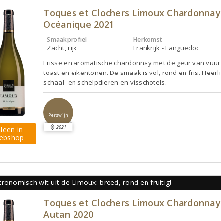
Toques et Clochers Limoux Chardonnay
Océanique 2021
Smaakprofiel
Herkomst
Zacht, rijk
Frankrijk - Languedoc
Frisse en aromatische chardonnay met de geur van vuur
toast en eikentonen. De smaak is vol, rond en fris. Heerlij
schaal- en schelpdieren en visschotels.
Perswijn
2021
lleen in
ebshop
ronomisch wit uit de Limoux: breed, rond en fruitig!
Toques et Clochers Limoux Chardonnay
Autan 2020