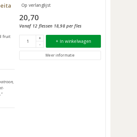
eita
Op verlanglijst
20,70
Vanaf 12 flessen 18,98 per fles
 fruit
+
+ In winkelwagen
-
Meer informatie
patroon,
nt-
."