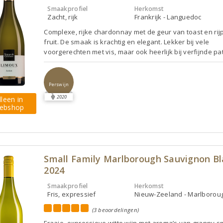
Smaakprofiel
Herkomst
Zacht, rijk
Frankrijk - Languedoc
Complexe, rijke chardonnay met de geur van toast en rij
fruit. De smaak is krachtig en elegant. Lekker bij vele
voorgerechten met vis, maar ook heerlijk bij verfijnde pa
Perswijn
2020
lleen in
ebshop
Small Family Marlborough Sauvignon Bl
2024
Smaakprofiel
Herkomst
Fris, expressief
Nieuw-Zeeland - Marlborou
(3 beoordelingen)
Fraaie, expressieve witte wijn met aroma’s van granny sm