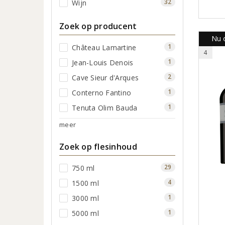
32
Wijn
Zoek op producent
Nu o
1
Château Lamartine
4
1
Jean-Louis Denois
2
Cave Sieur d'Arques
1
Conterno Fantino
1
Tenuta Olim Bauda
meer
Zoek op flesinhoud
29
750 ml
4
1500 ml
1
3000 ml
1
5000 ml