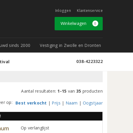
Inloggen
Klantenservice
Winkelwagen
0
rouwd sinds 2000
Vestiging in Zwolle en Dronten
tival
038-4223322
Aantal resultaten:
1-15
van
35
producten
eer op:
Best verkocht
|
Prijs
|
Naam
|
Oogstjaar
!
gnum
Op verlanglijst