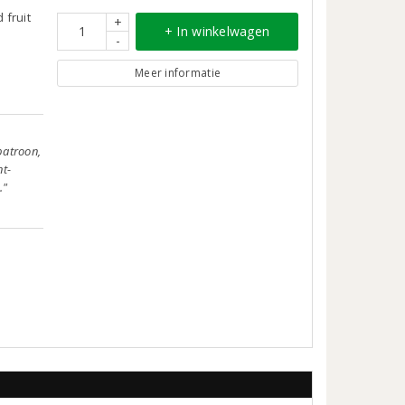
 fruit
+
+ In winkelwagen
-
Meer informatie
patroon,
nt-
."