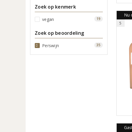
Zoek op kenmerk
Nu o
19
vegan
5
Zoek op beoordeling
35
Perswijn
Gast