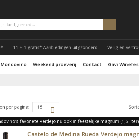
E*
11 + 1 gratis* Aanbiedingen uitgzonderd
Veilig en vert
 Mondovino
Weekend proeverij
Contact
Gavi Winefes
en per pagina:
Sort
ovino's favoriete Verdejo nu ook in feestelijke magnum (1,5 liter)
Castelo de Medina Rueda Verdejo ma