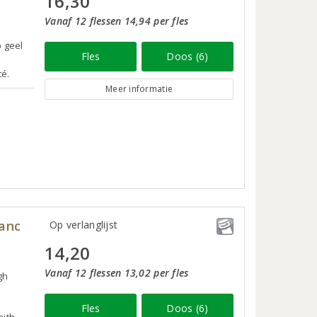
16,30
Vanaf 12 flessen 14,94 per fles
p geel
Fles
Doos (6)
té.
Meer informatie
anc
Op verlanglijst
14,20
Vanaf 12 flessen 13,02 per fles
gh
Fles
Doos (6)
ith,