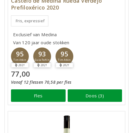
Castelo de Medina Rueda Verdejo
Prefiloxérico 2020
Fris, expressief
Exclusief van Medina
Van 120 jaar oude stokken
95
93
95
Tim Atkin
Guía Peñín
Tim Atkin
2021
2021
2021
77,00
Vanaf 12 flessen 70,58 per fles
Fles
Doos (3)