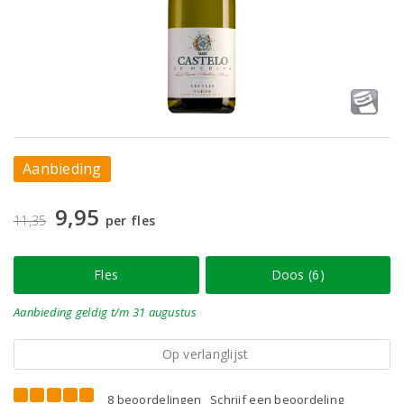
Aanbieding
9,95
11,35
per fles
Fles
Doos (6)
Aanbieding
geldig
t/m 31 augustus
Op verlanglijst
8 beoordelingen
Schrijf een beoordeling