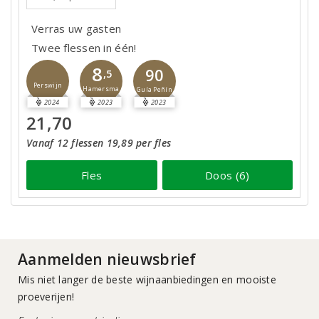
Verras uw gasten
Twee flessen in één!
8
90
,5
Perswijn
Hamersma
Guía Peñín
2024
2023
2023
21,70
Vanaf 12 flessen 19,89 per fles
Fles
Doos (6)
Aanmelden nieuwsbrief
Mis niet langer de beste wijnaanbiedingen en mooiste
proeverijen!