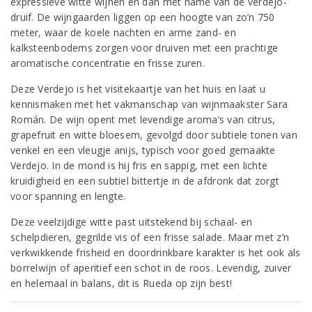
expressieve witte wijnen en dan met name van de verdejo-
druif. De wijngaarden liggen op een hoogte van zo’n 750
meter, waar de koele nachten en arme zand- en
kalksteenbodems zorgen voor druiven met een prachtige
aromatische concentratie en frisse zuren.
Deze Verdejo is het visitekaartje van het huis en laat u
kennismaken met het vakmanschap van wijnmaakster Sara
Román. De wijn opent met levendige aroma’s van citrus,
grapefruit en witte bloesem, gevolgd door subtiele tonen van
venkel en een vleugje anijs, typisch voor goed gemaakte
Verdejo. In de mond is hij fris en sappig, met een lichte
kruidigheid en een subtiel bittertje in de afdronk dat zorgt
voor spanning en lengte.
Deze veelzijdige witte past uitstekend bij schaal- en
schelpdieren, gegrilde vis of een frisse salade. Maar met z’n
verkwikkende frisheid en doordrinkbare karakter is het ook als
borrelwijn of aperitief een schot in de roos. Levendig, zuiver
en helemaal in balans, dit is Rueda op zijn best!