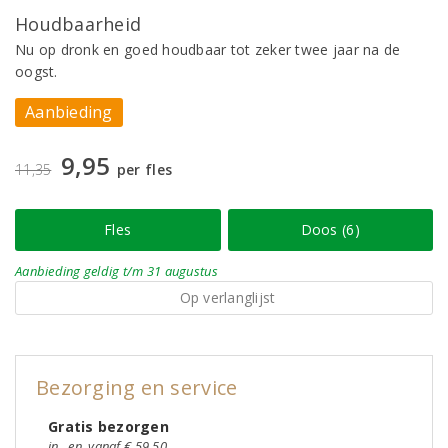
Houdbaarheid
Nu op dronk en goed houdbaar tot zeker twee jaar na de
oogst.
Aanbieding
9,95
11,35
per fles
Fles
Doos (6)
Aanbieding
geldig
t/m 31 augustus
Op verlanglijst
Bezorging en service
Gratis bezorgen
in
en
vanaf € 59,50