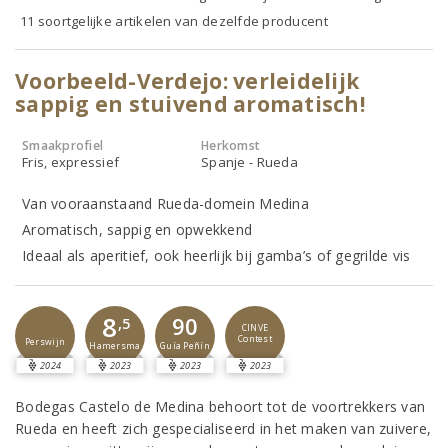
11 soortgelijke artikelen van dezelfde producent
Voorbeeld-Verdejo: verleidelijk
sappig en stuivend aromatisch!
Smaakprofiel
Herkomst
Fris, expressief
Spanje - Rueda
Van vooraanstaand Rueda-domein Medina
Aromatisch, sappig en opwekkend
Ideaal als aperitief, ook heerlijk bij gamba’s of gegrilde vis
8
90
,5
CINVE
Contest
Perswijn
Guía Peñín
Hamersma
2024
2023
2023
2023
Bodegas Castelo de Medina behoort tot de voortrekkers van
Rueda en heeft zich gespecialiseerd in het maken van zuivere,