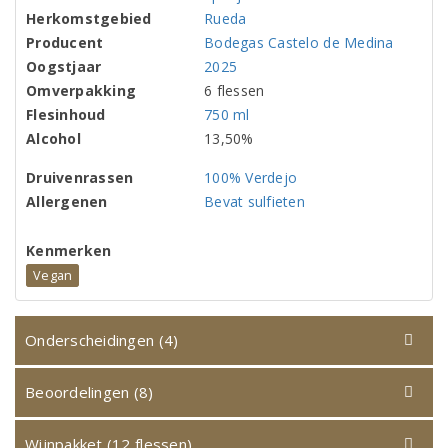
Herkomstgebied
Rueda
Producent
Bodegas Castelo de Medina
Oogstjaar
2025
Omverpakking
6 flessen
Flesinhoud
750 ml
Alcohol
13,50%
Druivenrassen
100% Verdejo
Allergenen
Bevat sulfieten
Kenmerken
Vegan
Onderscheidingen (4)
Beoordelingen (8)
Wijnpakket (12 flessen)