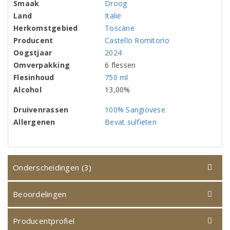
Smaak
Droog
Land
Italië
Herkomstgebied
Toscane
Producent
Castello Romitorio
Oogstjaar
2024
Omverpakking
6 flessen
Flesinhoud
750 ml
Alcohol
13,00%
Druivenrassen
100% Sangiovese
Allergenen
Bevat sulfieten
Onderscheidingen (3)
Beoordelingen
Producentprofiel