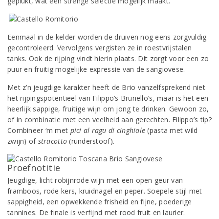
geplukt, wat een strenge selectie mogelijk maakt.
Eenmaal in de kelder worden de druiven nog eens zorgvuldig
gecontroleerd. Vervolgens vergisten ze in roestvrijstalen
tanks. Ook de rijping vindt hierin plaats. Dit zorgt voor een zo
puur en fruitig mogelijke expressie van de sangiovese.
Met z’n jeugdige karakter heeft de Brio vanzelfsprekend niet
het rijpingspotentieel van Filippo’s Brunello’s, maar is het een
heerlijk sappige, fruitige wijn om jong te drinken. Gewoon zo,
of in combinatie met een veelheid aan gerechten. Filippo’s tip?
Combineer ‘m met
pici al ragu di cinghiale
(pasta met wild
zwijn) of
stracotto
(runderstoof).
Proefnotitie
Jeugdige, licht robijnrode wijn met een open geur van
framboos, rode kers, kruidnagel en peper. Soepele stijl met
sappigheid, een opwekkende frisheid en fijne, poederige
tannines. De finale is verfijnd met rood fruit en laurier.