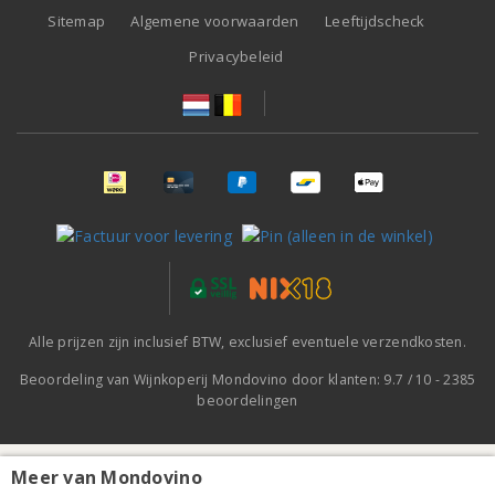
Sitemap
Algemene voorwaarden
Leeftijdscheck
Privacybeleid
Alle prijzen zijn inclusief BTW, exclusief eventuele verzendkosten.
Beoordeling van
Wijnkoperij Mondovino
door klanten:
9.7
/
10
-
2385
beoordelingen
Meer van Mondovino