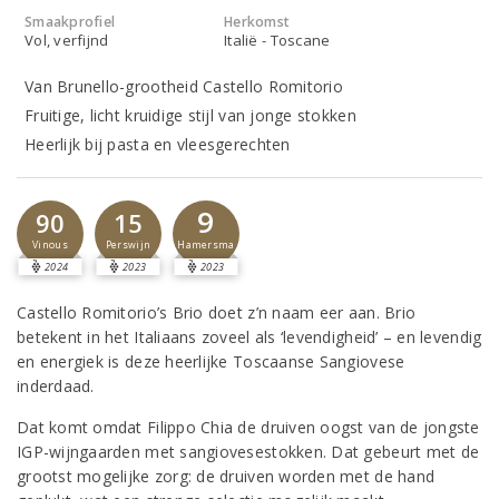
Smaakprofiel
Herkomst
Vol, verfijnd
Italië - Toscane
Van Brunello-grootheid Castello Romitorio
Fruitige, licht kruidige stijl van jonge stokken
Heerlijk bij pasta en vleesgerechten
9
90
15
Hamersma
Vinous
Perswijn
2024
2023
2023
Castello Romitorio’s Brio doet z’n naam eer aan. Brio
betekent in het Italiaans zoveel als ‘levendigheid’ – en levendig
en energiek is deze heerlijke Toscaanse Sangiovese
inderdaad.
Dat komt omdat Filippo Chia de druiven oogst van de jongste
IGP-wijngaarden met sangiovesestokken. Dat gebeurt met de
grootst mogelijke zorg: de druiven worden met de hand