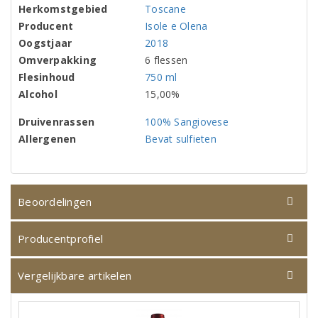
Herkomstgebied
Toscane
Producent
Isole e Olena
Oogstjaar
2018
Omverpakking
6 flessen
Flesinhoud
750 ml
Alcohol
15,00%
Druivenrassen
100% Sangiovese
Allergenen
Bevat sulfieten
Beoordelingen
Producentprofiel
Vergelijkbare artikelen