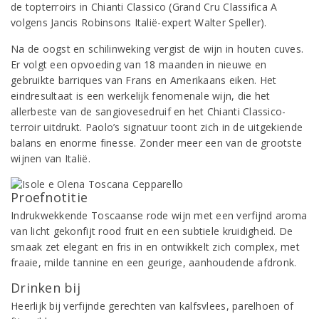
de topterroirs in Chianti Classico (Grand Cru Classifica A
volgens Jancis Robinsons Italië-expert Walter Speller).
Na de oogst en schilinweking vergist de wijn in houten cuves.
Er volgt een opvoeding van 18 maanden in nieuwe en
gebruikte barriques van Frans en Amerikaans eiken. Het
eindresultaat is een werkelijk fenomenale wijn, die het
allerbeste van de sangiovesedruif en het Chianti Classico-
terroir uitdrukt. Paolo’s signatuur toont zich in de uitgekiende
balans en enorme finesse. Zonder meer een van de grootste
wijnen van Italië.
Proefnotitie
Indrukwekkende Toscaanse rode wijn met een verfijnd aroma
van licht gekonfijt rood fruit en een subtiele kruidigheid. De
smaak zet elegant en fris in en ontwikkelt zich complex, met
fraaie, milde tannine en een geurige, aanhoudende afdronk.
Drinken bij
Heerlijk bij verfijnde gerechten van kalfsvlees, parelhoen of