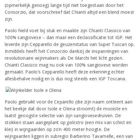
(opmerkelijk genoeg) lange tijd niet toegestaan door het
Consorzio, dat voorschreef dat Chianti altijd een blend moest
zijn.
Paolo hield voet bij stuk en maakte zijn Chianti Classico van
100% sangiovese – dan maar een declassificatie tot IGP. Het
leverde zijn Cepparello de geuzenstatus van Super Tuscan op.
Inmiddels heeft het Conzorzio dankzij de inspanningen van
revolutionaire wijnmakers als De Marchi het licht gezien.
Chianti Classico mag nu ook van 100% sangiovese worden
gemaakt. Paolo’s Cepparello heeft deze erkenning echter
allesbehalve nodig en is dus nog steeds een IGP Toscana.
Paolo gebruikt voor de Ceparello (die zijn naam ontleent aan
het beekje dat door Isole e Olena stroomt) de mooiste en
laatst geoogste selectie van zijn sangiovesedruiven. De
stokken staan aangeplant op
galestro
(een mix van schist en
klei) in wijngaarden op zo’n 400 meter hoogte. De
wijngaarden liggen in subregio Barberino Tavarnelle, een van