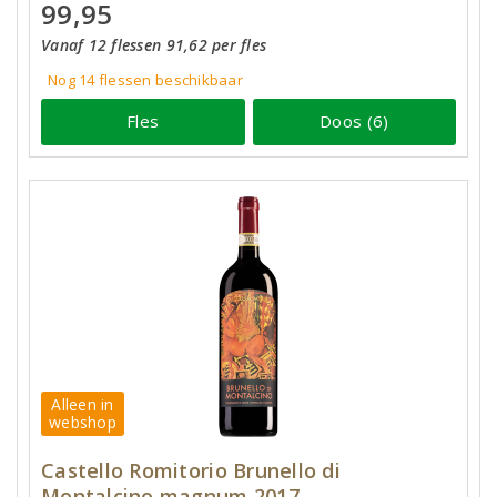
99,95
Vanaf 12 flessen 91,62 per fles
Nog 14
flessen
beschikbaar
Fles
Doos (6)
Alleen in
webshop
Castello Romitorio Brunello di
Montalcino magnum 2017