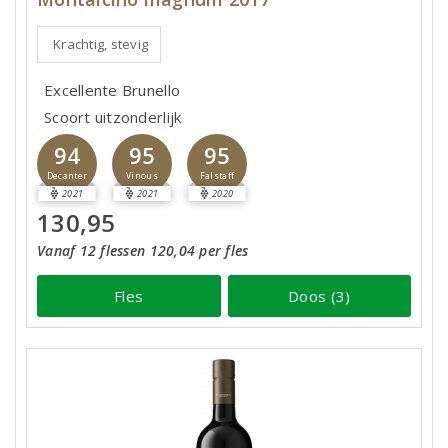
Krachtig, stevig
Excellente Brunello
Scoort uitzonderlijk
94
95
95
Decanter
Vinous
Falstaff
2021
2021
2020
130,95
Vanaf 12 flessen 120,04 per fles
Fles
Doos (3)