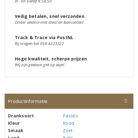
in
en
vanaf € 59,50
Veilig betalen, snel verzonden
Onder andere met iDeal en Bancontact
Track & Trace via PostNL
Bij vragen bel 038-4223322
Hoge kwaliteit, scherpe prijzen
Wij zijn gewoon gek op wijn!
Productinformatie
Dranksoort
Passito
Kleur
Rood
Smaak
Zoet
Land
Italië