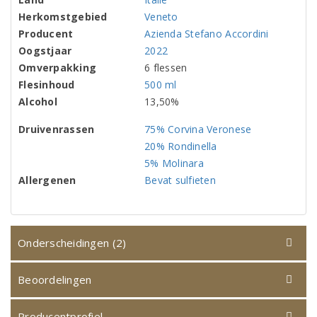
Herkomstgebied
Veneto
Producent
Azienda Stefano Accordini
Oogstjaar
2022
Omverpakking
6 flessen
Flesinhoud
500 ml
Alcohol
13,50%
Druivenrassen
75% Corvina Veronese
20% Rondinella
5% Molinara
Allergenen
Bevat sulfieten
Onderscheidingen (2)
Beoordelingen
Producentprofiel