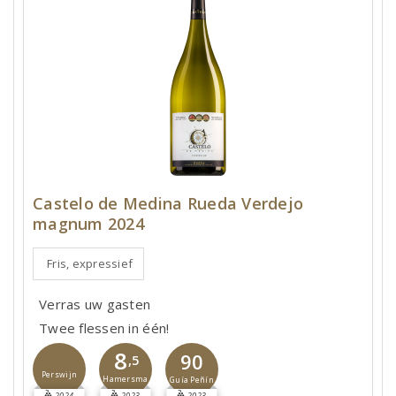
Castelo de Medina Rueda Verdejo
magnum 2024
Fris, expressief
Verras uw gasten
Twee flessen in één!
8
90
,5
Perswijn
Hamersma
Guía Peñín
2024
2023
2023