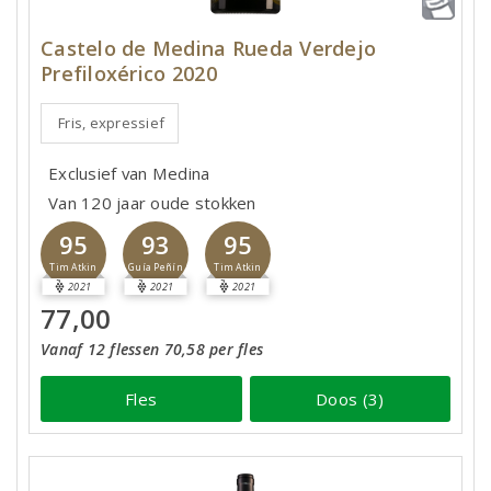
Castelo de Medina Rueda Verdejo
Prefiloxérico 2020
Fris, expressief
Exclusief van Medina
Van 120 jaar oude stokken
95
93
95
Tim Atkin
Guía Peñín
Tim Atkin
2021
2021
2021
77,00
Vanaf 12 flessen 70,58 per fles
Fles
Doos (3)