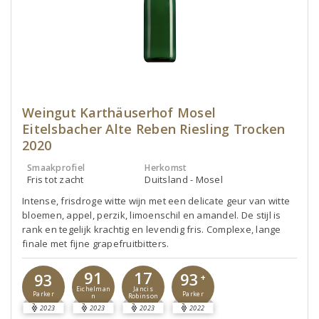
Weingut Karthäuserhof Mosel
Eitelsbacher Alte Reben Riesling Trocken
2020
Smaakprofiel
Herkomst
Fris tot zacht
Duitsland - Mosel
Intense, frisdroge witte wijn met een delicate geur van witte
bloemen, appel, perzik, limoenschil en amandel. De stijl is
rank en tegelijk krachtig en levendig fris. Complexe, lange
finale met fijne grapefruitbitters.
91
17
93
93
+
Eichelman
Jancis
Parker
Parker
n
Robinson
2023
2023
2023
2022