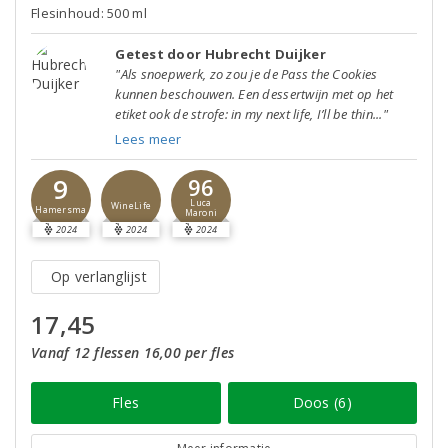
Flesinhoud: 500 ml
Getest door Hubrecht Duijker
"Als snoepwerk, zo zou je de Pass the Cookies
kunnen beschouwen. Een dessertwijn met op het
etiket ook de strofe: in my next life, I’ll be thin..."
Lees meer
9
96
Luca
WineLife
Hamersma
Maroni
2024
2024
2024
Op verlanglijst
17,45
Vanaf 12 flessen 16,00 per fles
Fles
Doos (6)