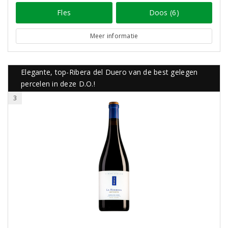
Fles
Doos (6)
Meer informatie
Elegante, top-Ribera del Duero van de best gelegen
percelen in deze D.O.!
3