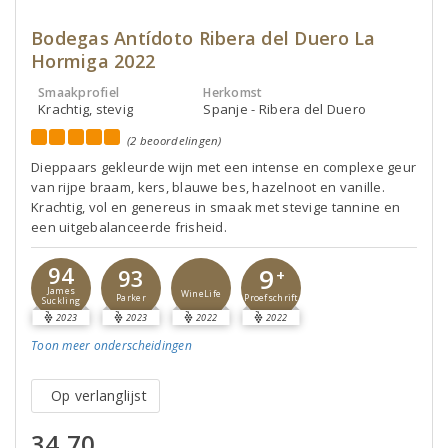
Bodegas Antídoto Ribera del Duero La
Hormiga 2022
Smaakprofiel
Herkomst
Krachtig, stevig
Spanje - Ribera del Duero
(2 beoordelingen)
Dieppaars gekleurde wijn met een intense en complexe geur
van rijpe braam, kers, blauwe bes, hazelnoot en vanille.
Krachtig, vol en genereus in smaak met stevige tannine en
een uitgebalanceerde frisheid.
94
9
93
+
James
WineLife
Parker
Proefschrift
Suckling
2023
2023
2022
2022
Toon meer
onderscheidingen
Op verlanglijst
34,70