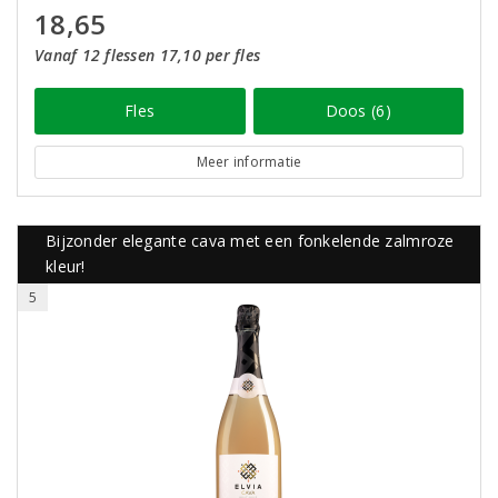
18,65
Vanaf 12 flessen 17,10 per fles
Fles
Doos (6)
Meer informatie
Bijzonder elegante cava met een fonkelende zalmroze
kleur!
5