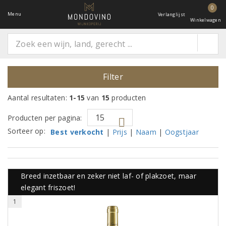
0
Menu
Verlanglijst
Winkelwagen
Filter
Aantal resultaten:
1-15
van
15
producten
Producten per pagina:
Sorteer op:
Best verkocht
|
Prijs
|
Naam
|
Oogstjaar
Breed inzetbaar en zeker niet laf- of plakzoet, maar
elegant friszoet!
1