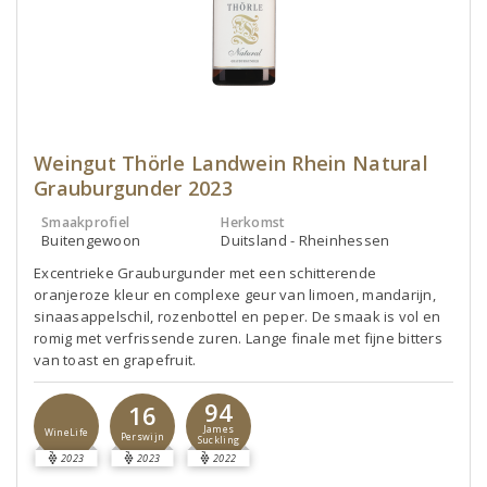
Weingut Thörle Landwein Rhein Natural
Grauburgunder 2023
Smaakprofiel
Herkomst
Buitengewoon
Duitsland - Rheinhessen
Excentrieke Grauburgunder met een schitterende
oranjeroze kleur en complexe geur van limoen, mandarijn,
sinaasappelschil, rozenbottel en peper. De smaak is vol en
romig met verfrissende zuren. Lange finale met fijne bitters
van toast en grapefruit.
94
16
James
WineLife
Perswijn
Suckling
2023
2023
2022