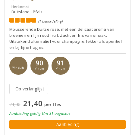
Herkomst
Duitsland - Pfalz
(1 beoordeling)
Mousserende Duitse rosé, met een delicaat aroma van
bloemen en fijn rood fruit. Zacht en fris van smaak.
Uitstekend alternatief voor champagne: lekker als aperitief
en bij fijne hapjes.
90
91
WineLife
Vinum
Vinum
Op verlanglijst
21,40
24,00
per fles
Aanbieding
geldig
t/m 31 augustus
Aanbieding