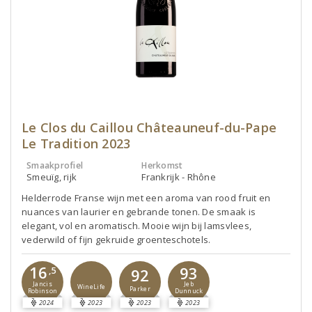
Le Clos du Caillou Châteauneuf-du-Pape
Le Tradition 2023
Smaakprofiel
Herkomst
Smeuïg, rijk
Frankrijk - Rhône
Helderrode Franse wijn met een aroma van rood fruit en
nuances van laurier en gebrande tonen. De smaak is
elegant, vol en aromatisch. Mooie wijn bij lamsvlees,
vederwild of fijn gekruide groenteschotels.
16
93
,5
92
Jancis
Jeb
WineLife
Parker
Robinson
Dunnuck
2024
2023
2023
2023