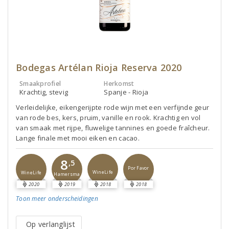
Bodegas Artélan Rioja Reserva 2020
Smaakprofiel
Herkomst
Krachtig, stevig
Spanje - Rioja
Verleidelijke, eikengerijpte rode wijn met een verfijnde geur
van rode bes, kers, pruim, vanille en rook. Krachtig en vol
van smaak met rijpe, fluwelige tannines en goede fraîcheur.
Lange finale met mooi eiken en cacao.
8
,5
Por Favor
WineLife
WineLife
Hamersma
2020
2019
2018
2018
Toon meer
onderscheidingen
Op verlanglijst