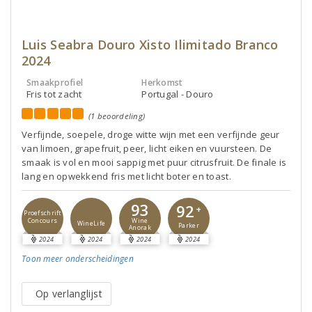
Luis Seabra Douro Xisto Ilimitado Branco
2024
Smaakprofiel
Herkomst
Fris tot zacht
Portugal - Douro
(1 beoordeling)
Verfijnde, soepele, droge witte wijn met een verfijnde geur
van limoen, grapefruit, peer, licht eiken en vuursteen. De
smaak is vol en mooi sappig met puur citrusfruit. De finale is
lang en opwekkend fris met licht boter en toast.
93
92
+
Proefschrift
Concours
Wine
WineLife
Parker
Anorak
2024
2024
2024
2024
Toon meer
onderscheidingen
Op verlanglijst