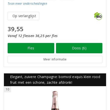
Toon meer
onderscheidingen
Op verlanglijst
39,55
Vanaf 12 flessen 36,25 per fles
Fles
Doos (6)
Meer informatie
Elegant, zuivere Champagne: bomvol exquis klein rood
fruit met een schone, zachte afdronk!
10