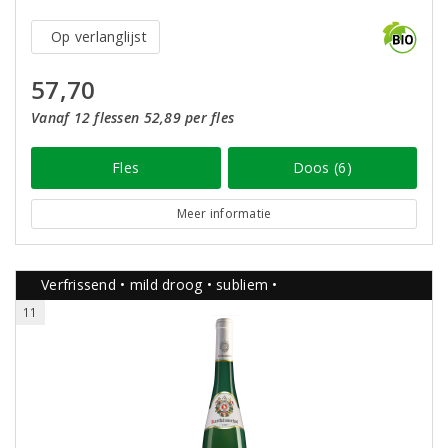
Op verlanglijst
57,70
Vanaf 12 flessen 52,89 per fles
Fles
Doos (6)
Meer informatie
Verfrissend • mild droog • subliem •
11