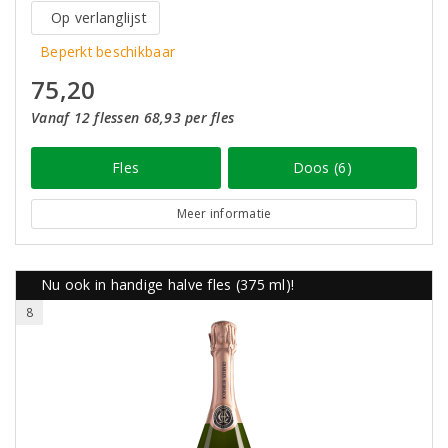
Op verlanglijst
Beperkt beschikbaar
75,20
Vanaf 12 flessen 68,93 per fles
Fles
Doos (6)
Meer informatie
Nu ook in handige halve fles (375 ml)!
8