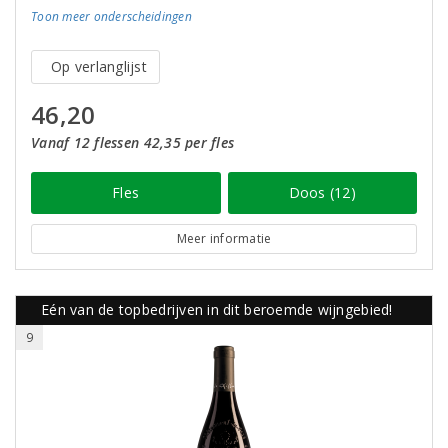
Toon meer
onderscheidingen
Op verlanglijst
46,20
Vanaf 12 flessen 42,35 per fles
Fles
Doos (12)
Meer informatie
Eén van de topbedrijven in dit beroemde wijngebied!
9