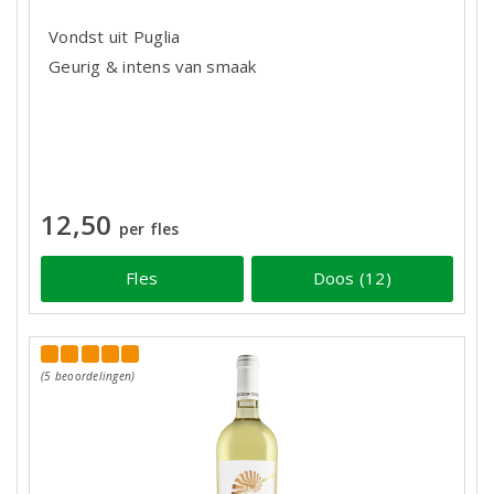
Vondst uit Puglia
Geurig & intens van smaak
12,50
per fles
Fles
Doos (12)
(5 beoordelingen)