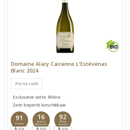
Domaine Alary Cairanne L'Estévenas
Blanc 2024
Fris tot zacht
Exclusieve witte Rhône
Zeer beperkt beschikbaar
16
92
91
Jancis
Wine
Vinous
Robinson
Anorak
2024
2024
2024