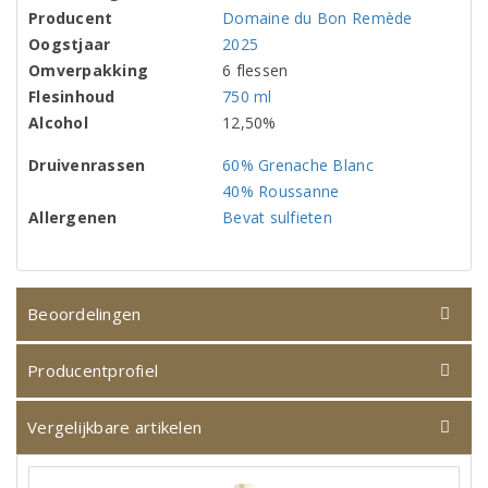
Producent
Domaine du Bon Remède
Oogstjaar
2025
Omverpakking
6 flessen
Flesinhoud
750 ml
Alcohol
12,50%
Druivenrassen
60% Grenache Blanc
40% Roussanne
Allergenen
Bevat sulfieten
Beoordelingen
Producentprofiel
Vergelijkbare artikelen