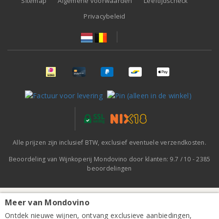
Sitemap
Algemene voorwaarden
Leeftijdscheck
Privacybeleid
Alle prijzen zijn inclusief BTW, exclusief eventuele verzendkosten.
Beoordeling van
Wijnkoperij Mondovino
door klanten:
9.7
/
10
-
2385
beoordelingen
Meer van Mondovino
Bon Remède Ventoux Signature Blanc 2025
Ontdek nieuwe wijnen, ontvang exclusieve aanbiedingen,