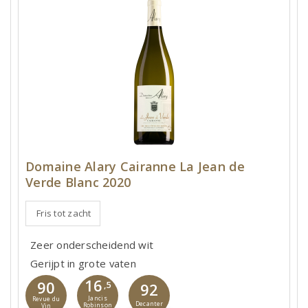
Domaine Alary Cairanne La Jean de
Verde Blanc 2020
Fris tot zacht
Zeer onderscheidend wit
Gerijpt in grote vaten
16
90
,5
92
Jancis
Revue du
Decanter
Robinson
Vin