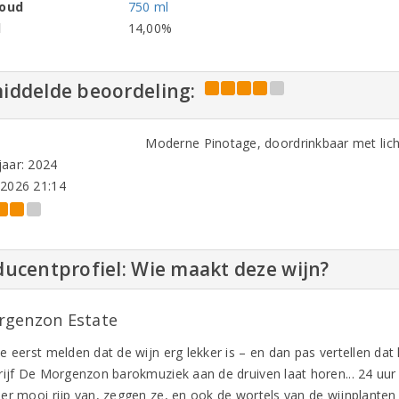
houd
750 ml
l
14,00%
iddelde beoordeling:
Moderne Pinotage, doordrinkbaar met lic
aar: 2024
-2026 21:14
ucentprofiel: Wie maakt deze wijn?
genzon Estate
e eerst melden dat de wijn erg lekker is – en dan pas vertellen dat
rijf De Morgenzon barokmuziek aan de druiven laat horen... 24 uur
er mooi rijp van, zeggen ze, en ook de wortels van de wijnplanten 