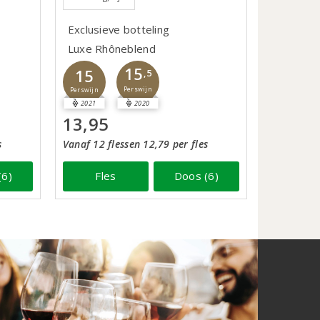
Exclusieve botteling
Luxe Rhôneblend
15
15
,5
Perswijn
Perswijn
2021
2020
13,95
s
Vanaf 12 flessen 12,79 per fles
(6)
Fles
Doos (6)