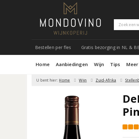
Bestellen per fles
Gratis bezorging in NL & B
Home
Aanbiedingen
Wijn
Tips
Meer
U bent hier:
Home
Wijn
Zuid-Afrika
Stelle
De
Pi