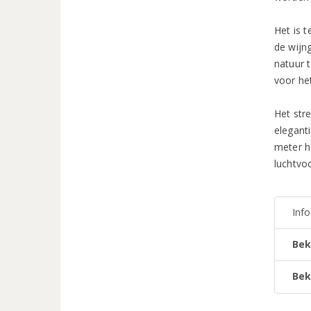
Het is 
de wijn
natuur 
voor he
Het str
elegant
meter h
luchtvoc
Inf
Bek
Bek