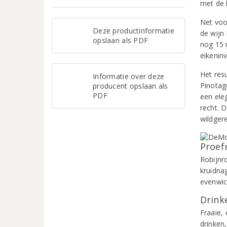
met de 
Net voo
Deze productinformatie
de wijn 
opslaan als PDF
nog 15 
eikenin
Het resu
Informatie over deze
Pinotag
producent opslaan als
PDF
een eleg
recht. D
wildger
Proef
Robijnr
kruidna
evenwic
Drinke
Fraaie, 
drinken,