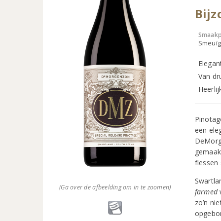
Bij
Smaakp
Smeuïg,
Elegan
Van dr
Heerlij
Pinotag
een ele
DeMorge
gemaakt
flessen
Swartla
(Ga over de afbeelding om in te zoomen)
farmed
zo’n ni
opgebon