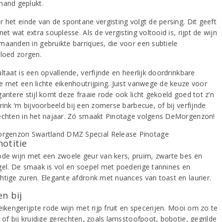
hand geplukt.
r het einde van de spontane vergisting volgt de persing. Dit geeft
net wat extra souplesse. Als de vergisting voltooid is, rijpt de wijn
maanden in gebruikte barriques, die voor een subtiele
vloed zorgen.
ltaat is een opvallende, verfijnde en heerlijk doordrinkbare
e met een lichte eikenhoutrijping. Juist vanwege de keuze voor
antere stijl komt deze fraaie rode ook licht gekoeld goed tot z’n
rink ‘m bijvoorbeeld bij een zomerse barbecue, of bij verfijnde
echten in het najaar. Zó smaakt Pinotage volgens DeMorgenzon!
notitie
ode wijn met een zwoele geur van kers, pruim, zwarte bes en
gel. De smaak is vol en soepel met poederige tannines en
htige zuren. Elegante afdronk met nuances van toast en laurier.
n bij
eikengerijpte rode wijn met rijp fruit en specerijen. Mooi om zo te
 of bij kruidige gerechten, zoals lamsstoofpoot, bobotie, gegrilde