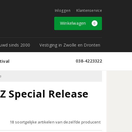
Inloggen
Klantenservice
Winkelwagen
0
rouwd sinds 2000
Vestiging in Zwolle en Dronten
tival
038-4223322
e
 Special Release
18 soortgelijke artikelen van dezelfde producent