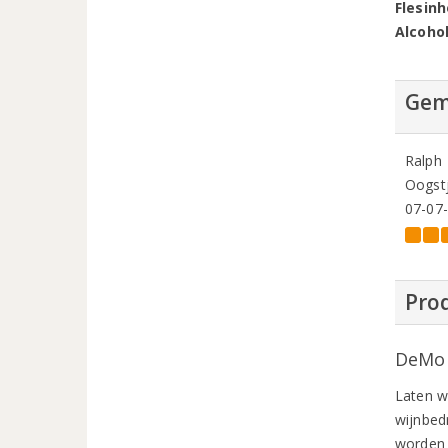
Flesin
Alcoho
Gem
Ralph
Oogstj
07-07
Prod
DeMor
Laten w
wijnbed
worden 