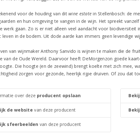
tekenend voor de houding van dit
wine estate
in Stellenbosch: de m
gaarden en hun omgeving te vangen in de wijn. Het spreekt vanzelf
te werk gaan. Zo is er niet alleen veel aandacht voor biodiversitei
t leven in de bodem. Uit dode aarde kan immers geen levendige w
even van wijnmaker Anthony Sanvido is wijnen te maken die de fru
ie van de Oude Wereld. Daarvoor heeft DeMorgenzon goede kaarten
oogte. Die hoogte (en de zeewind) brengt koelte met zich mee, waar
htigheid zorgen voor gezonde, heerlijk rijpe druiven. Of zou dat to
ormatie over deze
producent opslaan
Bekij
ijk de website
van deze producent
Bekij
ijk sfeerbeelden
van deze producent