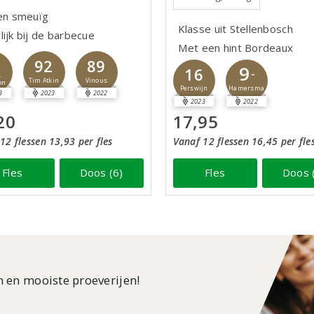
 en smeuïg
Klasse uit Stellenbosch
lijk bij de barbecue
Met een hint Bordeaux
6
92
89
9
16
-
s
Tim Atkin
Vinous
on
Hamersma
Perswijn
3
2023
2022
2023
2022
20
17,95
12 flessen 13,93 per fles
Vanaf 12 flessen 16,45 per fle
Fles
Doos (6)
Fles
Doos 
n en mooiste proeverijen!