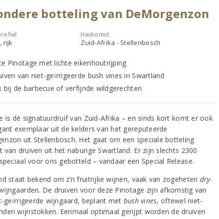
zondere botteling van DeMorgenzon
rofiel
Herkomst
 rijk
Zuid-Afrika - Stellenbosch
te Pinotage met lichte eikenhoutrijping
uiven van niet-geïrrigeerde bush vines in Swartland
k bij de barbecue of verfijnde wildgerechten
e is dé signatuurdruif van Zuid-Afrika – en sinds kort komt er ook
gant exemplaar uit de kelders van het gereputeerde
nzon uit Stellenbosch. Het gaat om een speciale botteling
 van druiven uit het naburige Swartland. Er zijn slechts 2300
 speciaal voor ons gebotteld – vandaar een Special Release.
nd staat bekend om z’n fruitrijke wijnen, vaak van zogeheten
dry-
wijngaarden. De druiven voor deze Pinotage zijn afkomstig van
et-geïrrigeerde wijngaard, beplant met
bush vines
, oftewel niet-
den wijnstokken. Eenmaal optimaal gerijpt worden de druiven