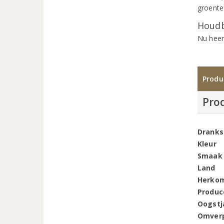
groente 
Houdb
Nu heer
Produ
Pro
Dranks
Kleur
Smaak
Land
Herko
Produc
Oogstj
Omver