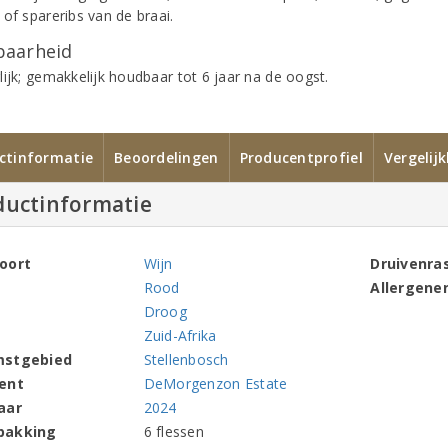
of spareribs van de braai.
aarheid
lijk; gemakkelijk houdbaar tot 6 jaar na de oogst.
ctinformatie
Beoordelingen
Producentprofiel
Vergelij
ductinformatie
oort
Wijn
Druivenra
Rood
Allergene
Droog
Zuid-Afrika
mstgebied
Stellenbosch
ent
DeMorgenzon Estate
aar
2024
pakking
6 flessen