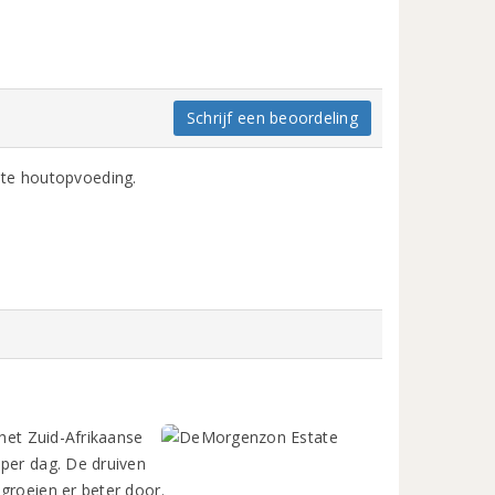
Schrijf een beoordeling
hte houtopvoeding.
 het Zuid-Afrikaanse
 per dag. De druiven
groeien er beter door.