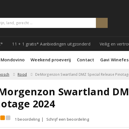
E*
11 + 1 gratis* Aanbiedingen uitgzonderd
Veilig en vert
 Mondovino
Weekend proeverij
Contact
Gavi Winefes
nbosch
Rood
DeMorgenzon Swartland DMZ Special Release Pinotag
Morgenzon Swartland DMZ
notage 2024
1 beoordeling
Schrijf een beoordeling