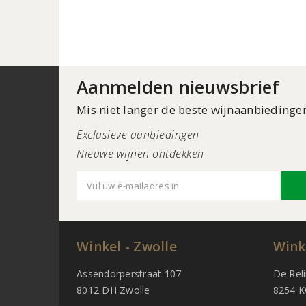
Aanmelden nieuwsbrief
Mis niet langer de beste wijnaanbiedinge
Exclusieve aanbiedingen
Nieuwe wijnen ontdekken
Winkel - Zwolle
Wink
Assendorperstraat 107
De Rel
8012 DH Zwolle
8254 K