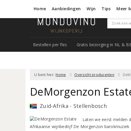
Home
Aanbiedingen
Wijn
Tips
Meer 
Bestellen per fles
Gratis bezorging in NL & B
U bent hier:
Home
Overzicht producenten
DeMo
DeMorgenzon Estat
Zuid-Afrika - Stellenbosch
Laten we eerst melden da
Afrikaanse wijnbedrijf De Morgenzon barokmuziek aa