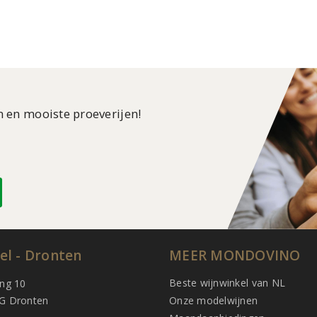
n en mooiste proeverijen!
el - Dronten
MEER MONDOVINO
Beste wijnwinkel van NL
ing 10
G Dronten
Onze modelwijnen