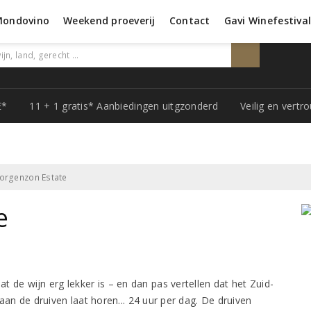
Mondovino
Weekend proeverij
Contact
Gavi Winefestiva
E*
11 + 1 gratis* Aanbiedingen uitgzonderd
Veilig en vert
rgenzon Estate
e
t de wijn erg lekker is – en dan pas vertellen dat het Zuid-
n de druiven laat horen... 24 uur per dag. De druiven