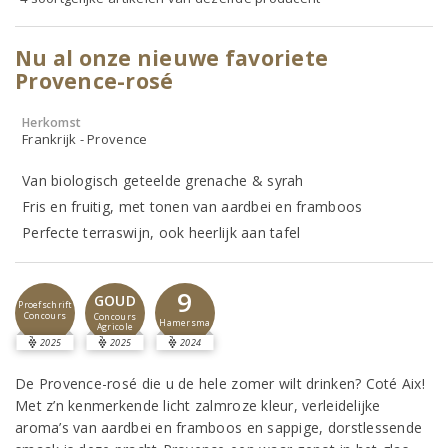
Nu al onze nieuwe favoriete
Provence-rosé
Herkomst
Frankrijk - Provence
Van biologisch geteelde grenache & syrah
Fris en fruitig, met tonen van aardbei en framboos
Perfecte terraswijn, ook heerlijk aan tafel
9
GOUD
Proefschrift
Concours
Concours
Hamersma
Agricole
2025
2025
2024
De Provence-rosé die u de hele zomer wilt drinken? Coté Aix!
Met z’n kenmerkende licht zalmroze kleur, verleidelijke
aroma’s van aardbei en framboos en sappige, dorstlessende