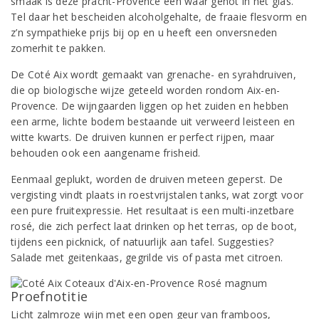
smaak is deze pracht-Provence een waar genot in het glas.
Tel daar het bescheiden alcoholgehalte, de fraaie flesvorm en
z’n sympathieke prijs bij op en u heeft een onversneden
zomerhit te pakken.
De Coté Aix wordt gemaakt van grenache- en syrahdruiven,
die op biologische wijze geteeld worden rondom Aix-en-
Provence. De wijngaarden liggen op het zuiden en hebben
een arme, lichte bodem bestaande uit verweerd leisteen en
witte kwarts. De druiven kunnen er perfect rijpen, maar
behouden ook een aangename frisheid.
Eenmaal geplukt, worden de druiven meteen geperst. De
vergisting vindt plaats in roestvrijstalen tanks, wat zorgt voor
een pure fruitexpressie. Het resultaat is een multi-inzetbare
rosé, die zich perfect laat drinken op het terras, op de boot,
tijdens een picknick, of natuurlijk aan tafel. Suggesties?
Salade met geitenkaas, gegrilde vis of pasta met citroen.
Proefnotitie
Licht zalmroze wijn met een open geur van framboos,