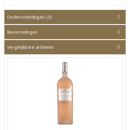
Onderscheidingen (3)
Beoordelingen
Vergelijkbare artikelen