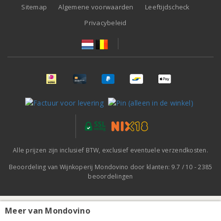
Sitemap
Algemene voorwaarden
Leeftijdscheck
Privacybeleid
Alle prijzen zijn inclusief BTW, exclusief eventuele verzendkosten.
Beoordeling van
Wijnkoperij Mondovino
door klanten:
9.7
/
10
-
2385
beoordelingen
Meer van Mondovino