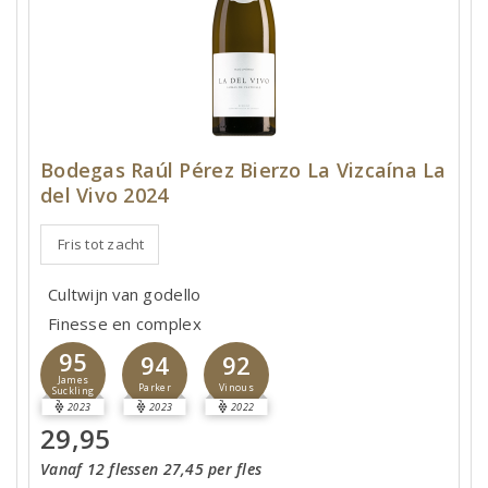
Bodegas Raúl Pérez Bierzo La Vizcaína La
del Vivo 2024
Fris tot zacht
Cultwijn van godello
Finesse en complex
95
94
92
James
Parker
Vinous
Suckling
2023
2023
2022
29,95
Vanaf 12 flessen 27,45 per fles