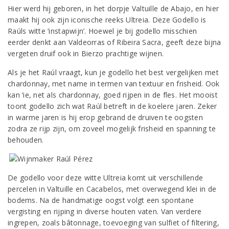
Hier werd hij geboren, in het dorpje Valtuille de Abajo, en hier
maakt hij ook zijn iconische reeks Ultreia. Deze Godello is
Raúls witte ‘instapwijn’. Hoewel je bij godello misschien
eerder denkt aan Valdeorras of Ribeira Sacra, geeft deze bijna
vergeten druif ook in Bierzo prachtige wijnen.
Als je het Raúl vraagt, kun je godello het best vergelijken met
chardonnay, met name in termen van textuur en frisheid. Ook
kan ‘ie, net als chardonnay, goed rijpen in de fles. Het mooist
toont godello zich wat Raúl betreft in de koelere jaren. Zeker
in warme jaren is hij erop gebrand de druiven te oogsten
zodra ze rijp zijn, om zoveel mogelijk frisheid en spanning te
behouden.
De godello voor deze witte Ultreia komt uit verschillende
percelen in Valtuille en Cacabelos, met overwegend klei in de
bodems. Na de handmatige oogst volgt een spontane
vergisting en rijping in diverse houten vaten. Van verdere
ingrepen, zoals bâtonnage, toevoeging van sulfiet of filtering,