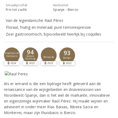
Smaakprofiel
Herkomst
Fris tot zacht
Spanje - Bierzo
Van de legendarische Raúl Pérez
Floraal, fruitig en mineraal; pure terroirexpressie
Zeer gastronomisch, bijvoorbeeld heerlijk bij coquilles
94
93
Proefschrift
Concours
James
WineLife
Parker
Suckling
2024
2023
2023
2023
Als er iemand is die een bijdrage heeft geleverd aan de
renaissance van de wijngebieden en druivenrassen van
Noordwest-Spanje, dan is het wel de markante, innovatieve
en eigenzinnige wijnmaker Raúl Pérez. Hij maakt wijnen en
adviseert in onder meer Rías Baixas, Ribeira Sacra en
Monterrei, maar zijn thuisbasis is Bierzo.