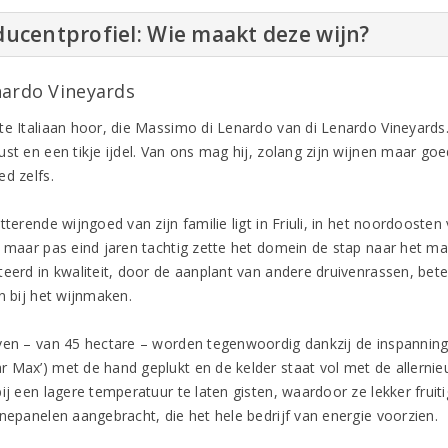
ucentprofiel: Wie maakt deze wijn?
nardo Vineyards
te Italiaan hoor, die Massimo di Lenardo van di Lenardo Vineyards. 
st en een tikje ijdel. Van ons mag hij, zolang zijn wijnen maar goed 
ed zelfs.
tterende wijngoed van zijn familie ligt in Friuli, in het noordoosten
, maar pas eind jaren tachtig zette het domein de stap naar het ma
teerd in kwaliteit, door de aanplant van andere druivenrassen, be
n bij het wijnmaken.
ven – van 45 hectare – worden tegenwoordig dankzij de inspannin
 Max’) met de hand geplukt en de kelder staat vol met de allernie
ij een lagere temperatuur te laten gisten, waardoor ze lekker fruit
nnepanelen aangebracht, die het hele bedrijf van energie voorzien.