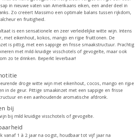
 sap in nieuwe vaten van Amerikaans eiken, een ander deel in
tanks. Zo creëert Massimo een optimale balans tussen rijkdom,
raîcheur en fruitigheid.
ltaat is een sensationele en zeer verleidelijke witte wijn. Intens
r, met eikenhout, kokos, mango en rijpe fruittonen. De
zet is pittig, met een sappige en frisse smaakstructuur. Prachtig
ineren met mild-kruidige visschotels of gevogelte, maar ook
 om zo te drinken. Beperkt leverbaar!
notitie
geurende droge witte wijn met eikenhout, cocos, mango en rijpe
en in de geur. Pittige smaakinzet met een sappige en frisse
ructuur en een aanhoudende aromatische afdronk.
n bij
jn bij mild kruidige visschotels of gevogelte.
aarheid
k vanaf 1 à 2 jaar na oogst, houdbaar tot vijf jaar na