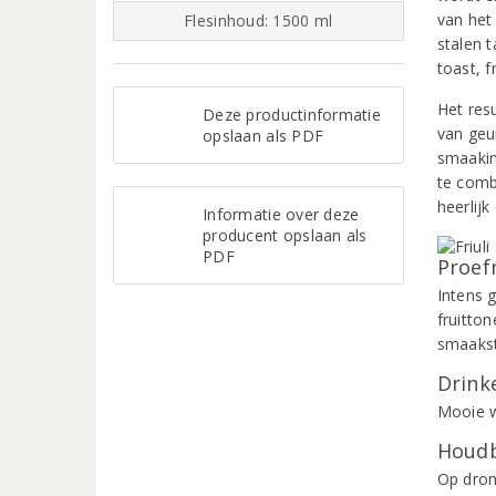
van het
Flesinhoud: 1500 ml
stalen 
toast, f
Het resu
Deze productinformatie
van geu
opslaan als PDF
smaakin
te comb
heerlijk
Informatie over deze
producent opslaan als
PDF
Proef
Intens 
fruitton
smaakst
Drinke
Mooie wi
Houdb
Op dron