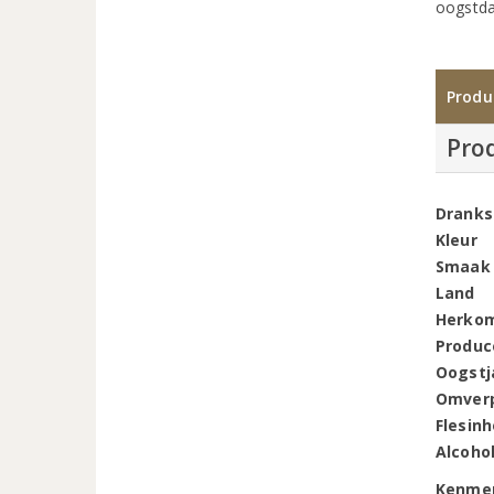
oogstd
Produ
Pro
Dranks
Kleur
Smaak
Land
Herko
Produc
Oogstj
Omver
Flesin
Alcoho
Kenme