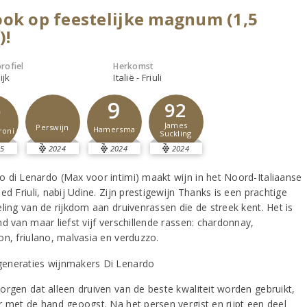
ok op feestelijke magnum (1,5
)!
rofiel
Herkomst
ijk
Italië - Friuli
9
92
9
James
Perswijn
Hamersma
roni
Suckling
5
2024
2024
2024
 di Lenardo (Max voor intimi) maakt wijn in het Noord-Italiaanse
ed Friuli, nabij Udine. Zijn prestigewijn Thanks is een prachtige
ling van de rijkdom aan druivenrassen die de streek kent. Het is
d van maar liefst vijf verschillende rassen: chardonnay,
on, friulano, malvasia en verduzzo.
orgen dat alleen druiven van de beste kwaliteit worden gebruikt,
r met de hand geoogst. Na het persen vergist en rijpt een deel