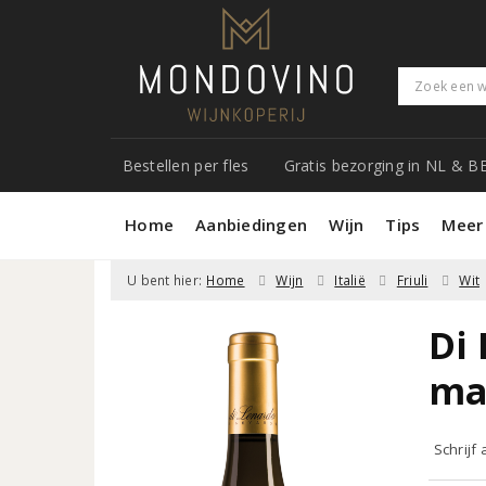
Bestellen per fles
Gratis bezorging in NL & B
Home
Aanbiedingen
Wijn
Tips
Meer
U bent hier:
Home
Wijn
Italië
Friuli
Wit
Di
ma
Schrijf