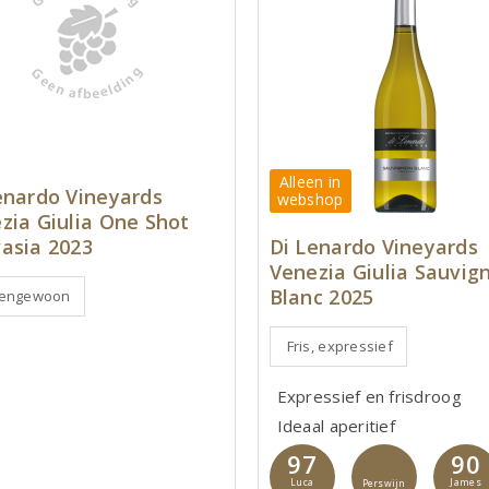
Alleen in
enardo Vineyards
webshop
zia Giulia One Shot
asia 2023
Di Lenardo Vineyards
Venezia Giulia Sauvig
Blanc 2025
tengewoon
Fris, expressief
Expressief en frisdroog
Ideaal aperitief
97
90
Luca
James
Perswijn