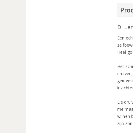
Prod
Di Le
Een ech
zelfbewu
Heel go
Het schi
druiven
geïnves
inzichte
De drui
me maar
wijnen b
zijn zo