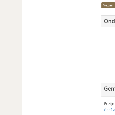
Vegan
Ond
Gem
Er zij
Geef a