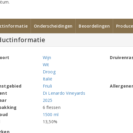
atum.
ctinformatie
Onderscheidingen
Beoordelingen
Produce
ductinformatie
oort
Wijn
Druivenra
Wit
Droog
Italië
mstgebied
Friuli
Allergene
ent
Di Lenardo Vineyards
aar
2025
pakking
6 flessen
houd
1500 ml
l
13,50%
rken