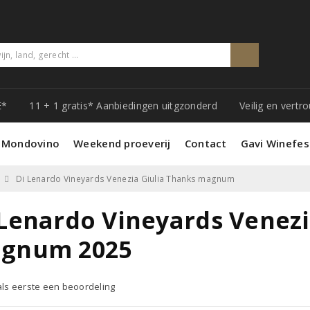
E*
11 + 1 gratis* Aanbiedingen uitgzonderd
Veilig en vert
 Mondovino
Weekend proeverij
Contact
Gavi Winefes
Di Lenardo Vineyards Venezia Giulia Thanks magnum
 Lenardo Vineyards Venezi
gnum 2025
 als eerste een beoordeling