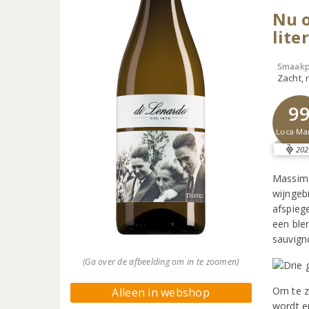
Nu o
liter
Smaakp
Zacht, r
9
Luca Ma
202
Massimo
wijngebi
afspiege
een blen
sauvign
(Ga over de afbeelding om in te zoomen)
Om te z
Alleen in webshop
wordt e