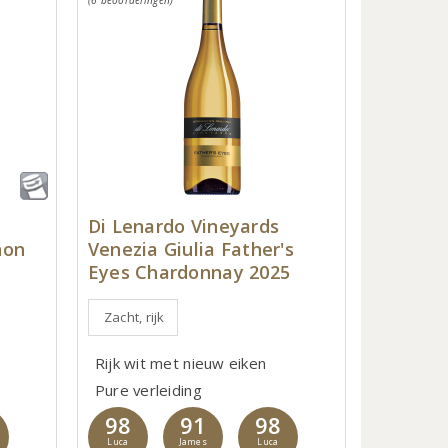
(6 beoordelingen)
Di Lenardo Vineyards
non
Venezia Giulia Father's
Eyes Chardonnay 2025
Zacht, rijk
Rijk wit met nieuw eiken
Pure verleiding
98
91
98
Luca
James
Luca