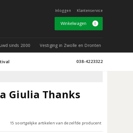
Inloggen
Klantenservice
Winkelwagen
0
rouwd sinds 2000
Vestiging in Zwolle en Dronten
tival
038-4223322
a Giulia Thanks
15 soortgelijke artikelen van dezelfde producent