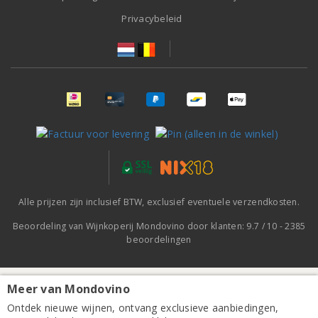
Privacybeleid
Alle prijzen zijn inclusief BTW, exclusief eventuele verzendkosten.
Beoordeling van
Wijnkoperij Mondovino
door klanten:
9.7
/
10
-
2385
beoordelingen
Meer van Mondovino
Badsberg Breedekloof Hanepoot Jerepigo 2024
Ontdek nieuwe wijnen, ontvang exclusieve aanbiedingen,