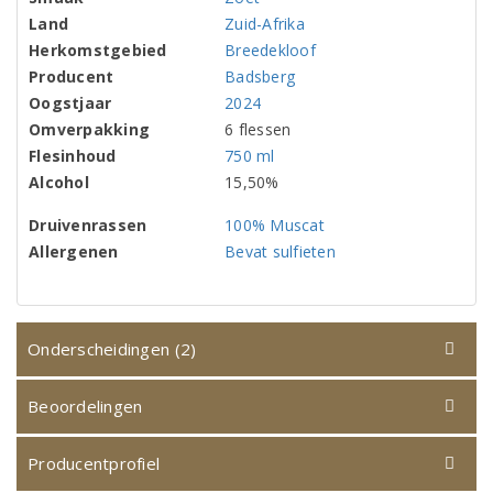
Land
Zuid-Afrika
Herkomstgebied
Breedekloof
Producent
Badsberg
Oogstjaar
2024
Omverpakking
6 flessen
Flesinhoud
750 ml
Alcohol
15,50%
Druivenrassen
100% Muscat
Allergenen
Bevat sulfieten
Onderscheidingen (2)
Beoordelingen
Producentprofiel