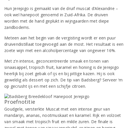
Hun Jerepigo is gemaakt van de druif muscat d’Alexandrie –
ook wel hanepoot genoemd in Zuid-Afrika. De druiven
worden met de hand geplukt in wijngaarden met diepe
zandbodems.
Meteen aan het begin van de vergisting wordt er een puur
druivendistillaat toegevoegd aan de most. Het resultaat is een
zoete wijn met een alcoholpercentage van ongeveer 16%.
Met z’n intense, geconcentreerde smaak en tonen van
sinaasappel, tropisch fruit, karamel en honing is de Jerepigo
heerlijk bij zoet gebak of ijs en bij pittige kazen. Hij is ook
geweldig als dessert op zich. De tip van Badsberg? Serveer ‘m
op gecrusht ijs en met een schijfje citroen.
Proefnotitie
Goudgele, versterkte Muscat met een intense geur van
mandarijn, ananas, nootmuskaat en karamel. Rijk en volzoet
van smaak met tropisch fruit en milde zuren. De finale is
zwoel met tonen van sinaasappelschil, rozijnen en honing.