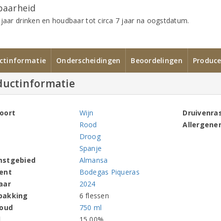
aarheid
 jaar drinken en houdbaar tot circa 7 jaar na oogstdatum.
ctinformatie
Onderscheidingen
Beoordelingen
Produce
ductinformatie
oort
Wijn
Druivenra
Rood
Allergene
Droog
Spanje
mstgebied
Almansa
ent
Bodegas Piqueras
aar
2024
pakking
6 flessen
houd
750 ml
l
15,00%