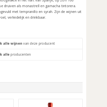
oogvlakte in het hart van Spanje, op zo’n 100
e druiven als monastrell en garnacha tintorera.
gevuld met tempranillo en syrah. Zijn de wijnen uit
l, verleidelijk en drinkbaar.
k alle wijnen
van deze producent
k alle
producenten