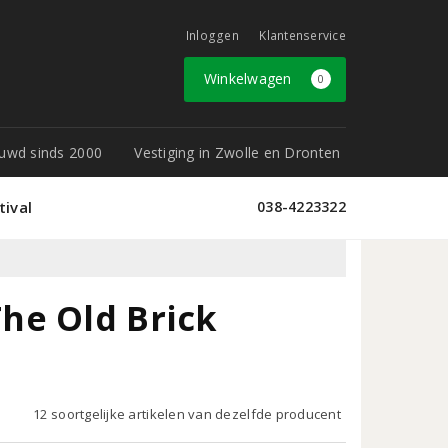
Inloggen
Klantenservice
Winkelwagen
0
rouwd sinds 2000
Vestiging in Zwolle en Dronten
tival
038-4223322
he Old Brick
12 soortgelijke artikelen van dezelfde producent