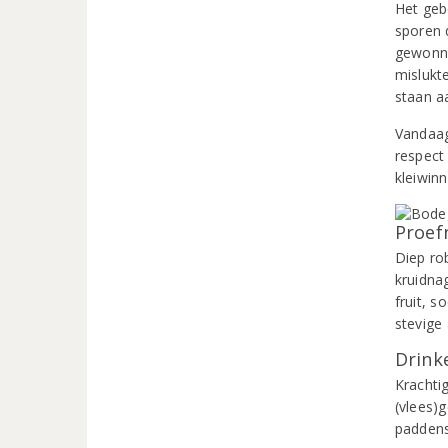
Het geb
sporen 
gewonne
mislukt
staan a
Vandaag
respect
kleiwin
Proef
Diep ro
kruidna
fruit, s
stevige
Drinke
Krachtig
(vlees)
paddens