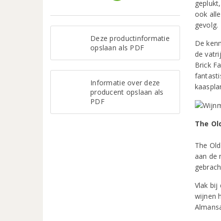
geplukt,
ook all
gevolg.
Deze productinformatie
De kenm
opslaan als PDF
de vatri
Brick F
fantast
Informatie over deze
kaaspla
producent opslaan als
PDF
The Old
The Old
aan de 
gebrach
Vlak bi
wijnen 
Almansa