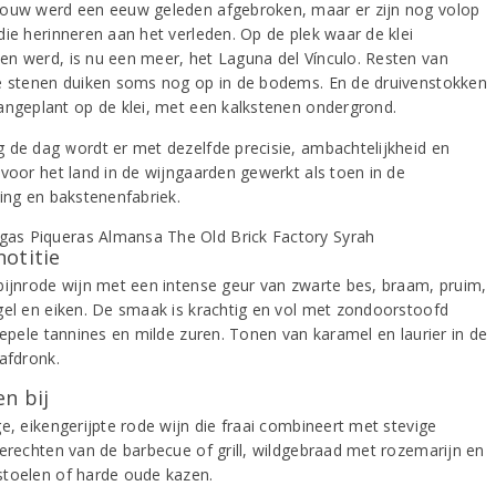
ouw werd een eeuw geleden afgebroken, maar er zijn nog volop
die herinneren aan het verleden. Op de plek waar de klei
n werd, is nu een meer, het Laguna del Vínculo. Resten van
e stenen duiken soms nog op in de bodems. En de druivenstokken
angeplant op de klei, met een kalkstenen ondergrond.
 de dag wordt er met dezelfde precisie, ambachtelijkheid en
 voor het land in de wijngaarden gewerkt als toen in de
ning en bakstenenfabriek.
notitie
bijnrode wijn met een intense geur van zwarte bes, braam, pruim,
gel en eiken. De smaak is krachtig en vol met zondoorstoofd
oepele tannines en milde zuren. Tonen van karamel en laurier in de
 afdronk.
n bij
e, eikengerijpte rode wijn die fraai combineert met stevige
gerechten van de barbecue of grill, wildgebraad met rozemarijn en
toelen of harde oude kazen.