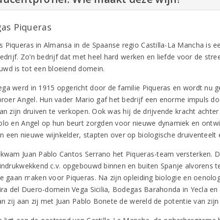
as Piqueras
 Piqueras in Almansa in de Spaanse regio Castilla-La Mancha is e
edrijf. Zo’n bedrijf dat met heel hard werken en liefde voor de stre
wd is tot een bloeiend domein.
ga werd in 1915 opgericht door de familie Piqueras en wordt nu 
 broer Angel. Hun vader Mario gaf het bedrijf een enorme impuls doo
van zijn druiven te verkopen. Ook was hij de drijvende kracht acht
blo en Angel op hun beurt zorgden voor nieuwe dynamiek en ontwik
 een nieuwe wijnkelder, stapten over op biologische druiventeel
 kwam Juan Pablo Cantos Serrano het Piqueras-team versterken. 
 indrukwekkend c.v. opgebouwd binnen en buiten Spanje alvorens t
te gaan maken voor Piqueras. Na zijn opleiding biologie en oenolo
eira del Duero-domein Vega Sicilia, Bodegas Barahonda in Yecla en V
an zij aan zij met Juan Pablo Bonete de wereld de potentie van zijn