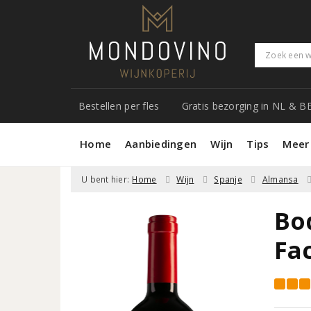
Bestellen per fles
Gratis bezorging in NL & B
Home
Aanbiedingen
Wijn
Tips
Meer
U bent hier:
Home
Wijn
Spanje
Almansa
Bo
Fa