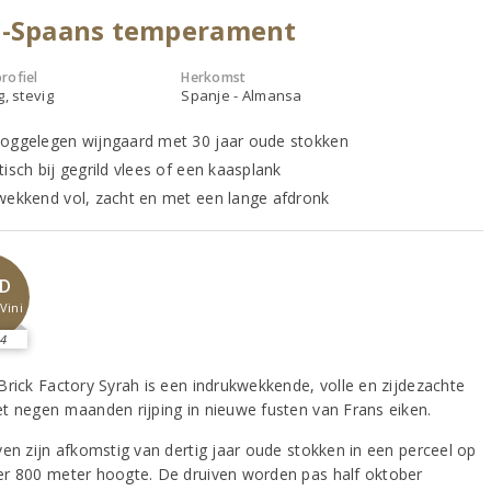
d-Spaans temperament
rofiel
Herkomst
g, stevig
Spanje - Almansa
oggelegen wijngaard met 30 jaar oude stokken
isch bij gegrild vlees of een kaasplank
wekkend vol, zacht en met een lange afdronk
D
Vini
4
Brick Factory Syrah is een indrukwekkende, volle en zijdezachte
t negen maanden rijping in nieuwe fusten van Frans eiken.
ven zijn afkomstig van dertig jaar oude stokken in een perceel op
r 800 meter hoogte. De druiven worden pas half oktober