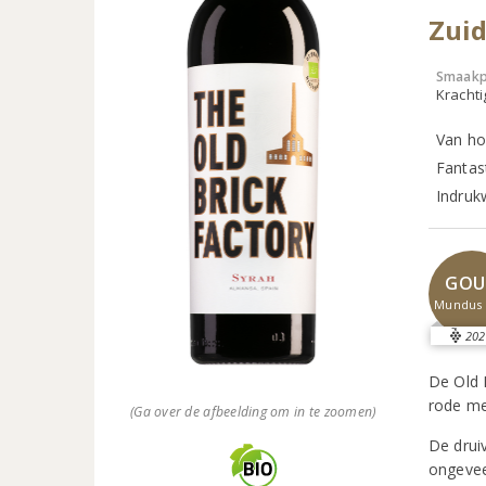
Zui
Smaakp
Krachti
Van ho
Fantast
Indruk
GOU
Mundus 
202
De Old 
rode me
(Ga over de afbeelding om in te zoomen)
De drui
ongevee