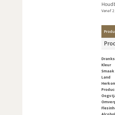
Houdb
Vanaf 2
Produ
Pro
Dranks
Kleur
Smaak
Land
Herko
Produc
Oogstj
Omver
Flesin
Alcoho