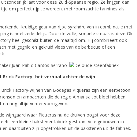
 uitzonderlijk laat voor deze Zuid-Spaanse regio. Ze krijgen dan
e tijd om perfect rijp te worden, met roomzachte tannines als
erkende, kruidige geur van rijpe syrahdruiven in combinatie met
jping is heel verleidelijk. Door de volle, soepele smaak is deze Old
actory heel geschikt buiten de maaltijd om. Hij combineert ook
isch met gegrild en gekruid vlees van de barbecue of een
nk.
 Brick Factory: het verhaal achter de wijn
 Brick Factory-wijnen van Bodegas Piqueras zijn een eerbetoon
mensen en ambachten die de regio Almansa tot bloei hebben
t en nog altijd verder vormgeven.
j de wijngaard waar Piqueras nu de druiven oogst voor deze
heeft een kleine bakstenenfabriek gestaan. Vele gebouwen in
 en daarbuiten zijn opgetrokken uit de bakstenen uit de fabriek.