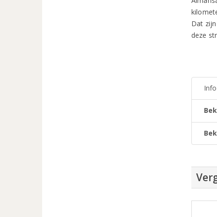
Almansa
kilomet
Dat zij
deze st
Inf
Bek
Bek
Verg