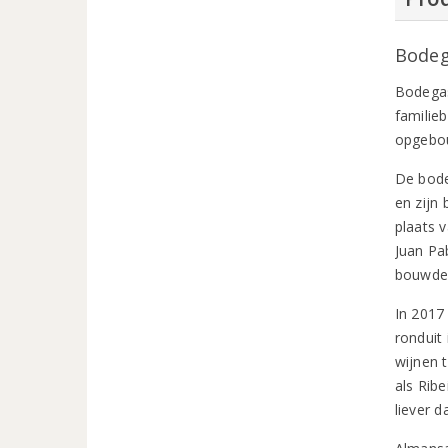
Bodeg
Bodegas
familieb
opgebou
De bode
en zijn
plaats 
Juan Pa
bouwden
In 2017
ronduit
wijnen 
als Rib
liever d