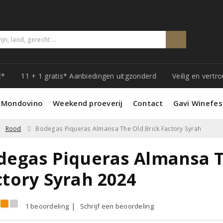
E*
11 + 1 gratis* Aanbiedingen uitgzonderd
Veilig en vert
 Mondovino
Weekend proeverij
Contact
Gavi Winefes
Rood
Bodegas Piqueras Almansa The Old Brick Factory Syrah
degas Piqueras Almansa T
ctory Syrah 2024
1 beoordeling
Schrijf een beoordeling