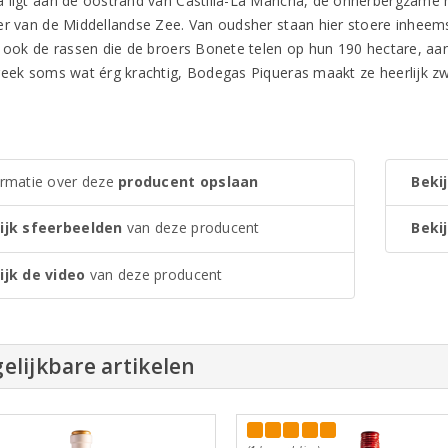
 ligt aan de oostrand van Castilla-La Mancha, de onherbergzame h
er van de Middellandse Zee. Van oudsher staan hier stoere inheems
n ook de rassen die de broers Bonete telen op hun 190 hectare, aan
reek soms wat érg krachtig, Bodegas Piqueras maakt ze heerlijk zwoe
ormatie over deze
producent opslaan
Bekij
ijk sfeerbeelden
van deze producent
Bekij
ijk de video
van deze producent
elijkbare artikelen