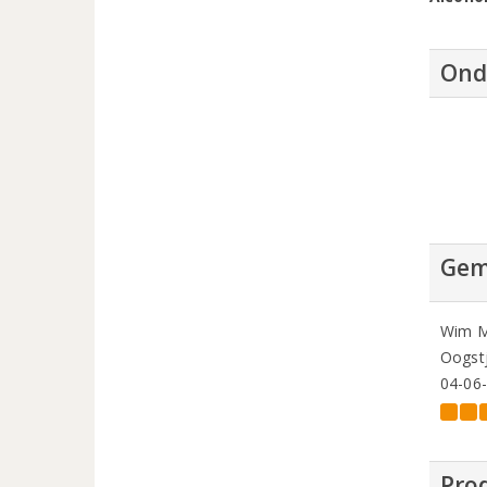
Ond
Gem
Wim M
Oogstj
04-06
Prod