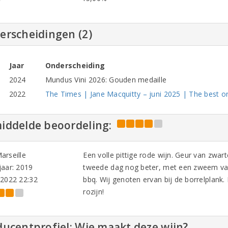
erscheidingen (2)
Jaar
Onderscheiding
2024
Mundus Vini 2026: Gouden medaille
2022
The Times | Jane Macquitty – juni 2025 | The best o
iddelde beoordeling:
arseille
Een volle pittige rode wijn. Geur van zwart
aar: 2019
tweede dag nog beter, met een zweem van s
-2022 22:32
bbq. Wij genoten ervan bij de borrelplank.
rozijn!
ucentprofiel: Wie maakt deze wijn?