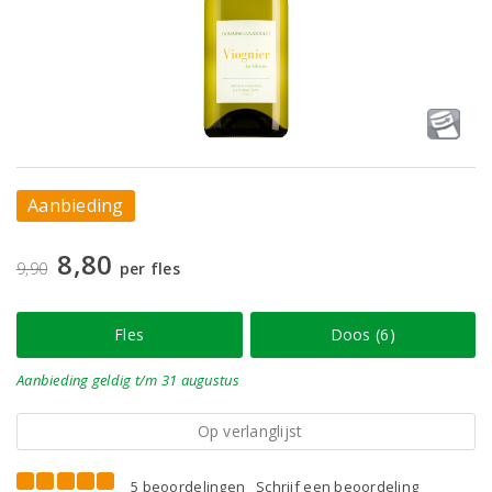
Aanbieding
8,80
9,90
per fles
Fles
Doos (6)
Aanbieding
geldig
t/m 31 augustus
Op verlanglijst
5 beoordelingen
Schrijf een beoordeling