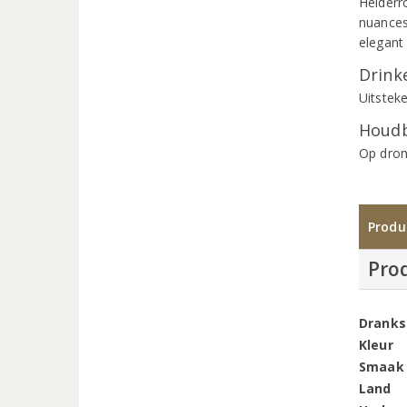
Helderr
nuances
elegant
Drinke
Uitstek
Houdb
Op dron
Produ
Pro
Dranks
Kleur
Smaak
Land