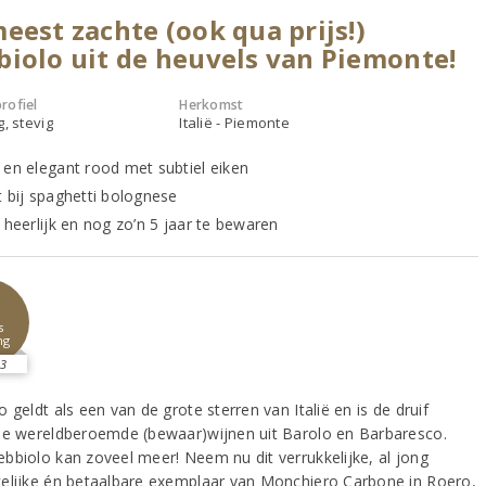
eest zachte (ook qua prijs!)
iolo uit de heuvels van Piemonte!
rofiel
Herkomst
g, stevig
Italië - Piemonte
 en elegant rood met subtiel eiken
t bij spaghetti bolognese
 heerlijk en nog zo’n 5 jaar te bewaren
2
s
ng
3
 geldt als een van de grote sterren van Italië en is de druif
de wereldberoemde (bewaar)wijnen uit Barolo en Barbaresco.
bbiolo kan zoveel meer! Neem nu dit verrukkelijke, al jong
elijke én betaalbare exemplaar van Monchiero Carbone in Roero,