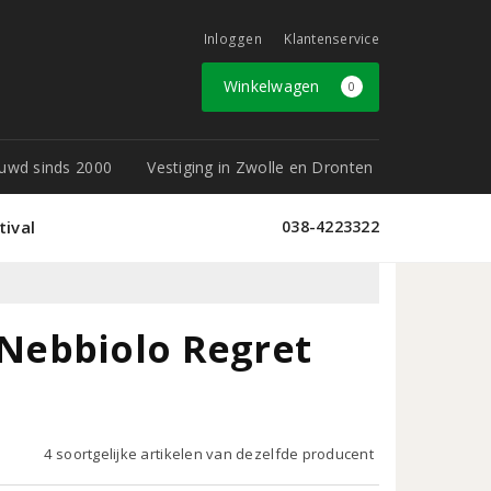
Inloggen
Klantenservice
Winkelwagen
0
rouwd sinds 2000
Vestiging in Zwolle en Dronten
tival
038-4223322
Nebbiolo Regret
4 soortgelijke artikelen van dezelfde producent