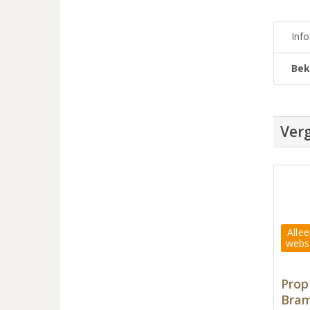
Inf
Bek
Verg
Allee
webs
Prop
Bram