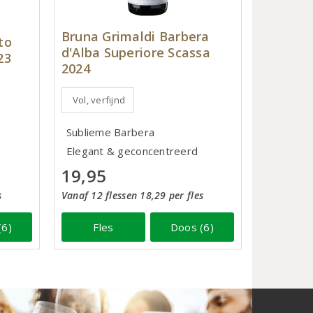
Bruna Grimaldi Barbera
to
d'Alba Superiore Scassa
23
2024
Vol, verfijnd
Sublieme Barbera
Elegant & geconcentreerd
19,95
s
Vanaf 12 flessen 18,29 per fles
(6)
Fles
Doos (6)