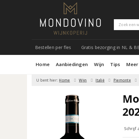
Bestellen per fles
Gratis bezorging in NL & B
Home
Aanbiedingen
Wijn
Tips
Meer
U bent hier:
Home
Wijn
Italië
Piemonte
Mo
20
Schrijf