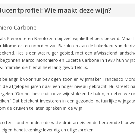
ucentprofiel: Wie maakt deze wijn?
iero Carbone
ls Piemonte en Barolo zijn bij veel wijnliefhebbers bekend. Maar 
r kilometer ten noorden van Barolo en aan de linkerkant van de rivi
bekend. Het is een wat ruiger gebied, met een afwisselend landscha
 begonnen Marco Monchiero en Lucetta Carbone in 1987 hun wijnb
wijnfamilie die hier al heel lang geworteld is.
is belangrijk voor hun bevlogen zoon en wijnmaker Francesco Monc
in de afgelopen jaren naar een hoger niveau gebracht. Hij streeft n
egelen. ‘Om het beste uit onze wijnstokken te halen, moeten we ond
iken.’ Dat betekent investeren in een gezonde, natuurlijke wijngaar
om de druiven te laten spreken in de wijn.
co teelt onder andere de witte druif arneis en de beroemde blauwe 
n eigen handtekening: levendig en uitgesproken.