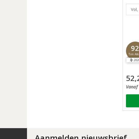
Vol,
9
Tim Atk
202
52,
Vanaf 
Aanmelden nieuwsbrief