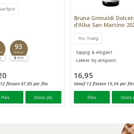
 verfijnd
Bruna Grimaldi Dolcet
d'Alba San Martino 20
Fris, fruitig
2
93
Sappig & elegant
in
Vinous
0
2018
Lekker bij antipasti
16,95
20
Vanaf 12 flessen 15,54 per fle
12 flessen 47,85 per fles
Fles
Doos 
Fles
Doos (6)