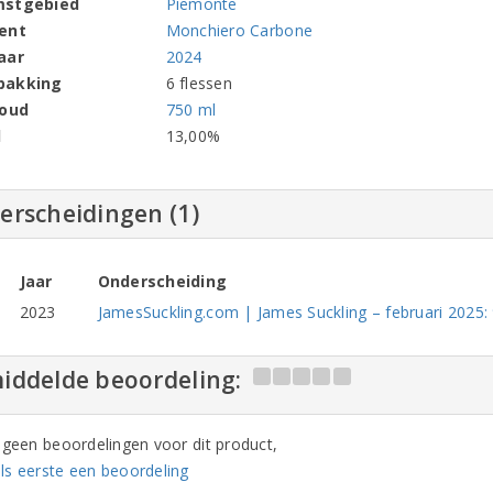
mstgebied
Piemonte
ent
Monchiero Carbone
aar
2024
pakking
6 flessen
houd
750 ml
l
13,00%
erscheidingen (1)
Jaar
Onderscheiding
2023
JamesSuckling.com | James Suckling – februari 2025: 
iddelde beoordeling:
n geen beoordelingen voor dit product,
ls eerste een beoordeling