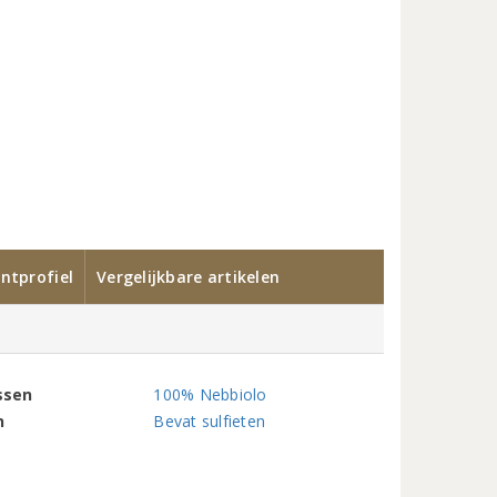
ntprofiel
Vergelijkbare artikelen
ssen
100% Nebbiolo
n
Bevat sulfieten