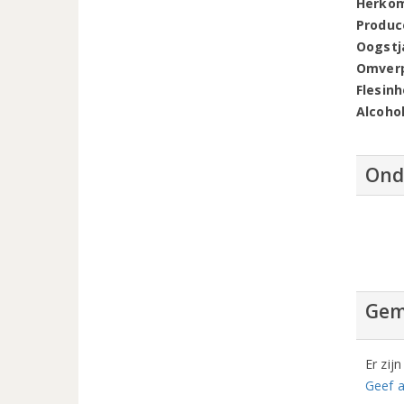
Herko
Produc
Oogstj
Omver
Flesin
Alcoho
Ond
Gem
Er zij
Geef a