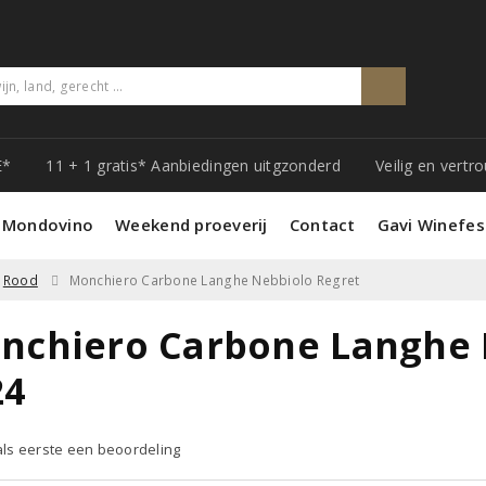
E*
11 + 1 gratis* Aanbiedingen uitgzonderd
Veilig en vert
 Mondovino
Weekend proeverij
Contact
Gavi Winefes
Rood
Monchiero Carbone Langhe Nebbiolo Regret
nchiero Carbone Langhe 
24
 als eerste een beoordeling