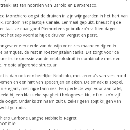
streek iets ten noorden van Barolo en Barbaresco.
co Monchiero oogst de druiven in zijn wijngaarden in het hart van
ek, rondom het plaatsje Canale. Eenmaal geplukt, kneust hij de
 en laat ze naar goed Piemontees gebruik zo’n vijftien dagen
et het sap voordat hij de druiven vergist en perst.
t ongeveer een derde van de wijn voor zes maanden rijpen in
e barriques, de rest in roestvrijstalen tanks. Dit zorgt voor de
 pure fruitexpressie van de nebbiolodruif in combinatie met een
de, mooie afgeronde structuur.
et is dan ook een heerlijke Nebbiolo, met aroma’s van vers rood
bloemen en een hint van specerijen en eiken. De smaak is soepel,
n elegant, met rijpe tannines. Een perfecte wijn voor aan tafel,
eeld bij een klassieke spaghetti bolognese. Nu, of tot zo’n vijf
 de oogst. Ondanks z’n naam zult u zeker geen spijt krijgen van
weldige rode.
notitie