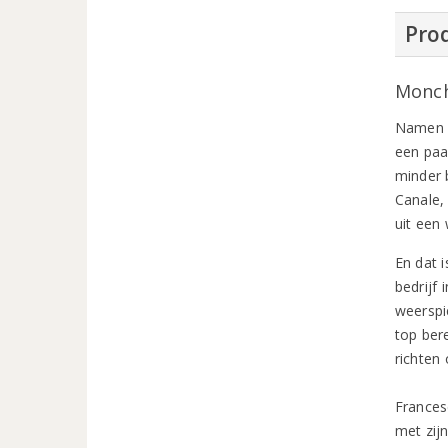
Prod
Monch
Namen a
een paa
minder 
Canale,
uit een 
En dat 
bedrijf 
weerspi
top bere
richten 
Frances
met zij