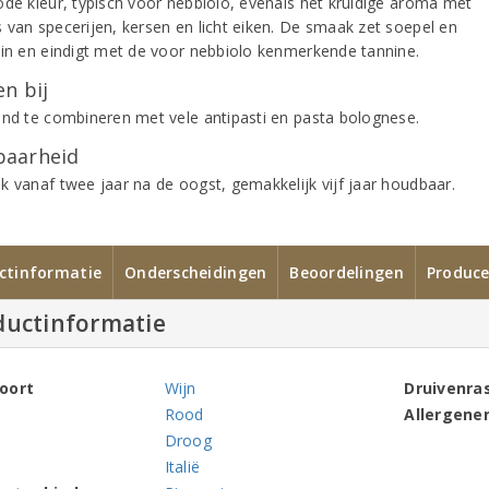
ode kleur, typisch voor nebbiolo, evenals het kruidige aroma met
 van specerijen, kersen en licht eiken. De smaak zet soepel en
 in en eindigt met de voor nebbiolo kenmerkende tannine.
n bij
end te combineren met vele antipasti en pasta bolognese.
aarheid
k vanaf twee jaar na de oogst, gemakkelijk vijf jaar houdbaar.
ctinformatie
Onderscheidingen
Beoordelingen
Produce
ductinformatie
oort
Wijn
Druivenra
Rood
Allergene
Droog
Italië