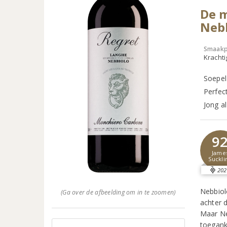
De m
Nebb
Smaakp
Krachti
Soepel
Perfec
Jong al
9
Jame
Suckli
202
Nebbiolo
(Ga over de afbeelding om in te zoomen)
achter 
Maar Ne
toegank