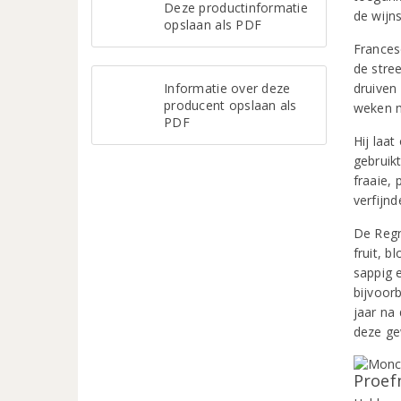
Deze productinformatie
de wijn
opslaan als PDF
Frances
de stre
Informatie over deze
druiven
producent opslaan als
weken m
PDF
Hij laa
gebruikt
fraaie,
verfijn
De Regr
fruit, 
sappig e
bijvoorb
jaar na
deze ge
Proef