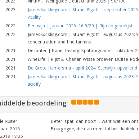
2023
Vinum | Weinguide Deutschland 2026 | 90/100
2023
JamesSuckling.com | Stuart Pigott – september 2025
vitality
2022
Perswijn | januari 2026: 16.5/20 | Rijp en gepolijst
2022
JamesSuckling.com | Stuart Pigott - augustus 2024: 
concentration and fine tannins
2021
Decanter | Panel tasting: Spätburgunder – oktober 20
2021
WineLife | Rijst & Chanan Wisse proeven Duitse Rode
2021
De Grote Hamersma - april 2024: Sterwijn: opvallend
2021
JamesSuckling.com | Stuart Pigott - augustus 2023: 9
acidity
iddelde beoordeling:
e Ruiter
Beter 'spät' dan nooit ... want wat een o
aar: 2016
Bourgogne, die dan meestal het dubbele 
-2019 18:35