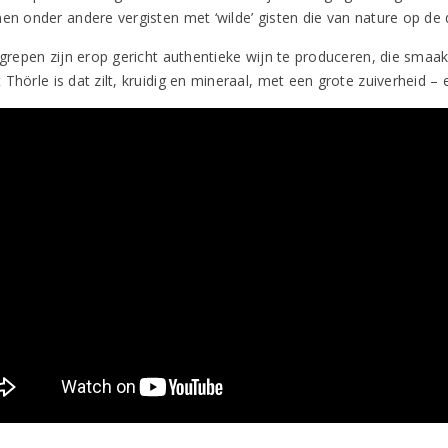
nen onder andere vergisten met ‘wilde’ gisten die van nature op de
ingrepen zijn erop gericht authentieke wijn te produceren, die smaa
Thörle is dat zilt, kruidig en mineraal, met een grote zuiverheid – 