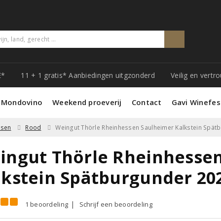
E*
11 + 1 gratis* Aanbiedingen uitgzonderd
Veilig en vert
 Mondovino
Weekend proeverij
Contact
Gavi Winefes
ssen
Rood
Weingut Thörle Rheinhessen Saulheimer Kalkstein Spät
ingut Thörle Rheinhesse
lkstein Spätburgunder 20
1 beoordeling
Schrijf een beoordeling