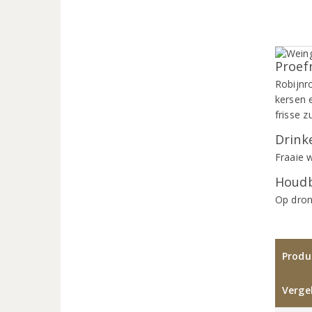
Proef
Robijnro
kersen 
frisse z
Drinke
Fraaie w
Houdb
Op dron
Produ
Vergel