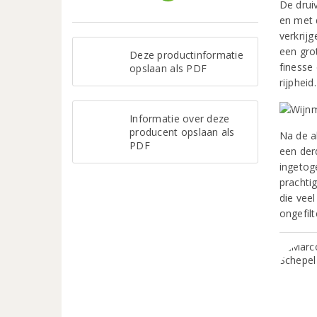
De drui
en met 
verkrij
een gro
Deze productinformatie
finesse
opslaan als PDF
rijpheid.
Informatie over deze
producent opslaan als
Na de a
PDF
een der
ingetog
prachti
die vee
ongefilt