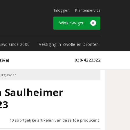
Inloggen
Klantenservice
Winkelwagen
0
rouwd sinds 2000
Vestiging in Zwolle en Dronten
tival
038-4223322
burgunder
n Saulheimer
23
10 soortgelijke artikelen van dezelfde producent