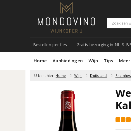
Bestellen per fles
Gratis bezorging in NL & B
Home
Aanbiedingen
Wijn
Tips
Meer
U bent hier:
Home
Wijn
Duitsland
Rheinhe
We
Ka