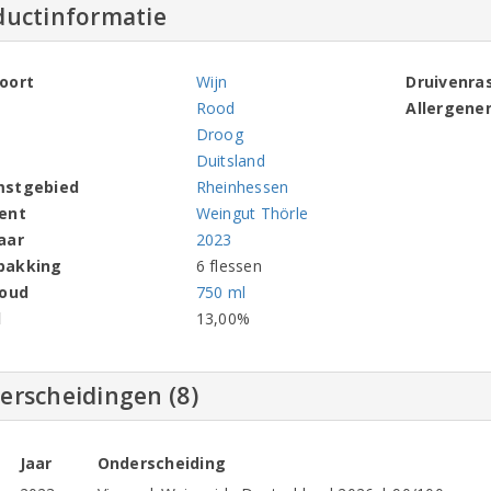
ductinformatie
oort
Wijn
Druivenra
Rood
Allergene
Droog
Duitsland
mstgebied
Rheinhessen
ent
Weingut Thörle
aar
2023
pakking
6 flessen
houd
750 ml
l
13,00%
erscheidingen (8)
Jaar
Onderscheiding