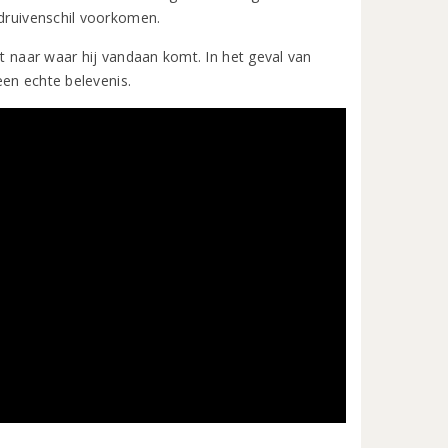
 druivenschil voorkomen.
kt naar waar hij vandaan komt. In het geval van
een echte belevenis.