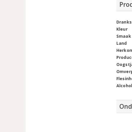
Pro
Dranks
Kleur
Smaak
Land
Herko
Produc
Oogstj
Omver
Flesin
Alcoho
Ond