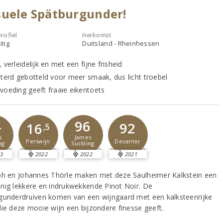
uele Spätburgunder!
rofiel
Herkomst
itig
Duitsland - Rheinhessen
 verleidelijk en met een fijne frisheid
lterd gebotteld voor meer smaak, dus licht troebel
voeding geeft fraaie eikentoets
4
96
92
16
,5
s
James
Decanter
Perswijn
ng
Suckling
3
2022
2022
2021
ph en Johannes Thörle maken met deze Saulheimer Kalkstein een
nig lekkere en indrukwekkende Pinot Noir. De
gunderdruiven komen van een wijngaard met een kalksteenrijke
die deze mooie wijn een bijzondere finesse geeft.