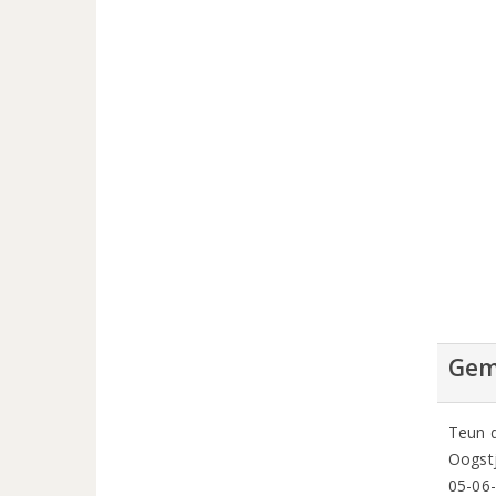
Gem
Teun d
Oogstj
05-06