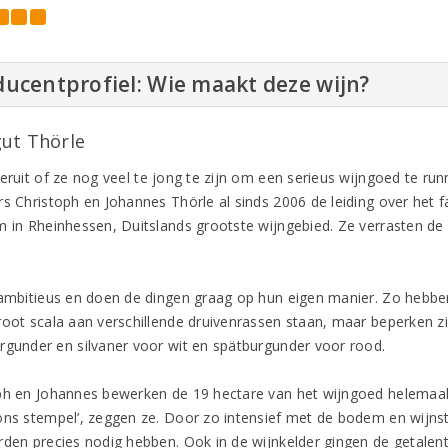
ucentprofiel: Wie maakt deze wijn?
ut Thörle
 eruit of ze nog veel te jong te zijn om een serieus wijngoed te r
s Christoph en Johannes Thörle al sinds 2006 de leiding over het fa
m in Rheinhessen, Duitslands grootste wijngebied. Ze verrasten de
 ambitieus en doen de dingen graag op hun eigen manier. Zo hebben 
root scala aan verschillende druivenrassen staan, maar beperken zic
rgunder en silvaner voor wit en spätburgunder voor rood.
ph en Johannes bewerken de 19 hectare van het wijngoed helemaal me
ons stempel’, zeggen ze. Door zo intensief met de bodem en wijnst
rden precies nodig hebben. Ook in de wijnkelder gingen de getalent