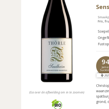
Sens
Smaakp
Fris, fru
Soepel,
Ongefi
Fustop
9
Jame
Suckli
202
Christo
waanzin
(Ga over de afbeelding om in te zoomen)
spätbur
grond, 