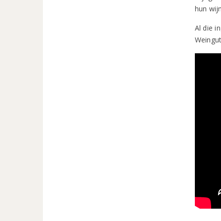
hun wij
Al die 
Weingut 