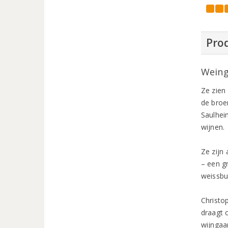
Prod
Weing
Ze zien
de broer
Saulhei
wijnen.
Ze zijn
– een g
weissbu
Christo
draagt 
wijngaa