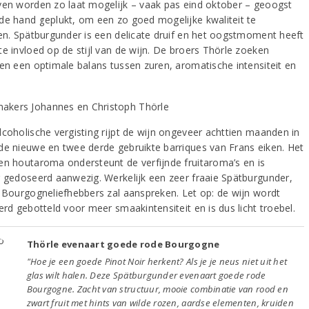
ven worden zo laat mogelijk – vaak pas eind oktober – geoogst
de hand geplukt, om een zo goed mogelijke kwaliteit te
gen. Spätburgunder is een delicate druif en het oogstmoment heeft
te invloed op de stijl van de wijn. De broers Thörle zoeken
 en een optimale balans tussen zuren, aromatische intensiteit en
lcoholische vergisting rijpt de wijn ongeveer achttien maanden in
de nieuwe en twee derde gebruikte barriques van Frans eiken. Het
en houtaroma ondersteunt de verfijnde fruitaroma’s en is
g gedoseerd aanwezig. Werkelijk een zeer fraaie Spätburgunder,
l Bourgogneliefhebbers zal aanspreken. Let op: de wijn wordt
erd gebotteld voor meer smaakintensiteit en is dus licht troebel.
Thörle evenaart goede rode Bourgogne
"Hoe je een goede Pinot Noir herkent? Als je je neus niet uit het
glas wilt halen. Deze Spätburgunder evenaart goede rode
Bourgogne. Zacht van structuur, mooie combinatie van rood en
zwart fruit met hints van wilde rozen, aardse elementen, kruiden