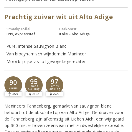
Prachtig zuiver wit uit Alto Adige
Smaakprofiel
Herkomst
Fris, expressief
Italië - Alto Adige
Pure, intense Sauvignon Blanc
Van biodynamisch wijndomein Manincor
Mooi bij rijke vis- of gevogeltegerechten
95
97
90
James
James
Vinum
Suckling
Suckling
2023
2023
2022
Manincors Tannenberg, gemaakt van sauvignon blanc,
behoort tot de absolute top van Alto Adige. De druiven voor
de Tannenberg zijn afkomstig uit Lieben Aich, een wijngaard
op 300 meter boven zeeniveau met zuidwestelijke expositie.
Deze superieure ligging zorgt voor optimale rijping van de