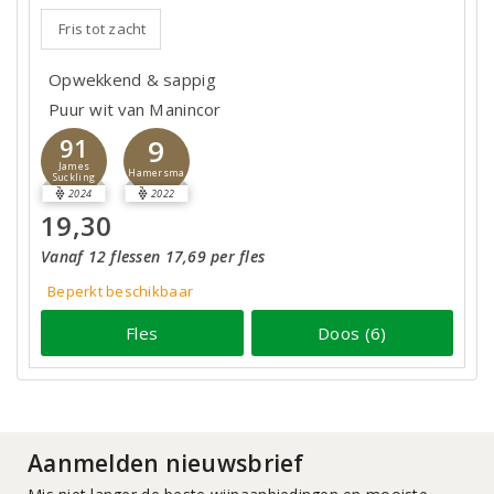
Fris tot zacht
Opwekkend & sappig
Puur wit van Manincor
9
91
James
Hamersma
Suckling
2024
2022
19,30
Vanaf 12 flessen 17,69 per fles
Beperkt beschikbaar
Fles
Doos (6)
Aanmelden nieuwsbrief