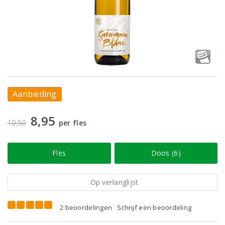
Aanbieding
8,95
10,50
per fles
Fles
Doos (6)
Op verlanglijst
2 beoordelingen
Schrijf een beoordeling