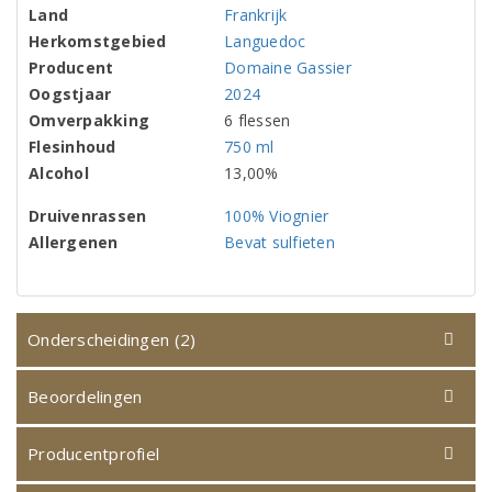
Land
Frankrijk
Herkomstgebied
Languedoc
Producent
Domaine Gassier
Oogstjaar
2024
Omverpakking
6 flessen
Flesinhoud
750 ml
Alcohol
13,00%
Druivenrassen
100% Viognier
Allergenen
Bevat sulfieten
Onderscheidingen (2)
Beoordelingen
Producentprofiel