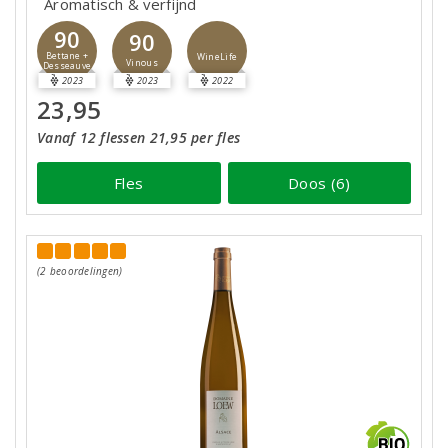
Aromatisch & verfijnd
90
90
Bettane +
WineLife
Vinous
Desseauve
2023
2023
2022
23,95
Vanaf 12 flessen 21,95 per fles
Fles
Doos (6)
(2 beoordelingen)