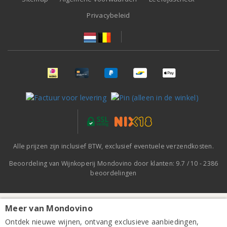
Privacybeleid
Alle prijzen zijn inclusief BTW, exclusief eventuele verzendkosten.
Beoordeling van
Wijnkoperij Mondovino
door klanten:
9.7
/
10
-
2386
beoordelingen
Meer van Mondovino
Domaine Loew Elzas Cormier Pinot Gris 2023
Ontdek nieuwe wijnen, ontvang exclusieve aanbiedingen,