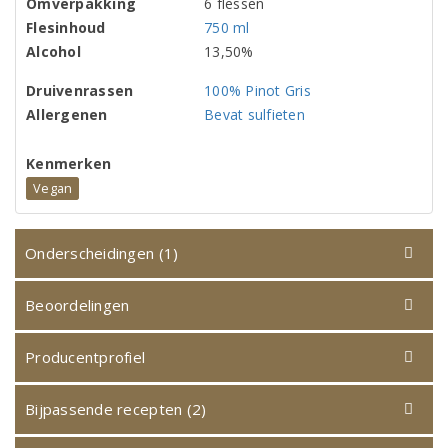
Omverpakking
6 flessen
Flesinhoud
750 ml
Alcohol
13,50%
Druivenrassen
100% Pinot Gris
Allergenen
Bevat sulfieten
Kenmerken
Vegan
Onderscheidingen (1)
Beoordelingen
Producentprofiel
Bijpassende recepten (2)