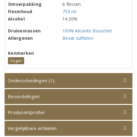
Omverpakking
6 flessen
Flesinhoud
750 ml
Alcohol
14,50%
Druivenrassen
100% Alicante Bouschet
Allergenen
Bevat sulfieten
Kenmerken
Vegan
Onderscheidingen (1)
Beoordelingen
Producentprofiel
Vergelijkbare artikelen