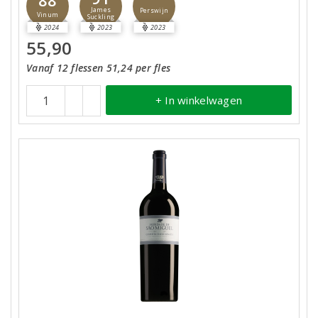
88
James
Perswijn
Vinum
Suckling
2024
2023
2023
55,90
Vanaf 12 flessen 51,24 per fles
+ In winkelwagen