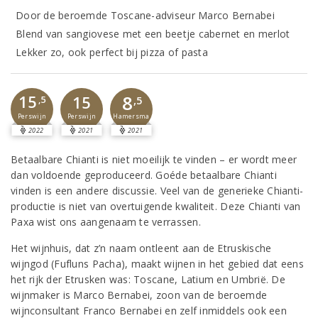
Door de beroemde Toscane-adviseur Marco Bernabei
Blend van sangiovese met een beetje cabernet en merlot
Lekker zo, ook perfect bij pizza of pasta
8
15
15
,5
,5
Perswijn
Perswijn
Hamersma
2022
2021
2021
Betaalbare Chianti is niet moeilijk te vinden – er wordt meer
dan voldoende geproduceerd. Goéde betaalbare Chianti
vinden is een andere discussie. Veel van de generieke Chianti-
productie is niet van overtuigende kwaliteit. Deze Chianti van
Paxa wist ons aangenaam te verrassen.
Het wijnhuis, dat z’n naam ontleent aan de Etruskische
wijngod (Fufluns Pacha), maakt wijnen in het gebied dat eens
het rijk der Etrusken was: Toscane, Latium en Umbrië. De
wijnmaker is Marco Bernabei, zoon van de beroemde
wijnconsultant Franco Bernabei en zelf inmiddels ook een