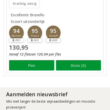
Krachtig, stevig
Excellente Brunello
Scoort uitzonderlijk
94
95
95
Decanter
Vinous
Falstaff
2021
2021
2020
130,95
Vanaf 12 flessen 120,04 per fles
Fles
Doos (3)
Aanmelden nieuwsbrief
Mis niet langer de beste wijnaanbiedingen en mooiste
proeverijen!