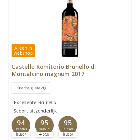
Alleen in
webshop
Castello Romitorio Brunello di
Montalcino magnum 2017
Krachtig, stevig
Excellente Brunello
Scoort uitzonderlijk
94
95
95
Decanter
Vinous
Falstaff
2021
2021
2020