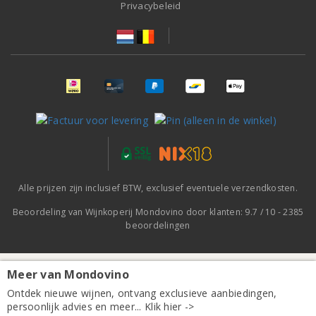
Privacybeleid
Alle prijzen zijn inclusief BTW, exclusief eventuele verzendkosten.
Beoordeling van
Wijnkoperij Mondovino
door klanten:
9.7
/
10
-
2385
beoordelingen
Meer van Mondovino
Carpineto - Dogajolo 2022
Ontdek nieuwe wijnen, ontvang exclusieve aanbiedingen,
persoonlijk advies en meer... Klik hier ->
11,95