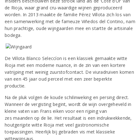
Insiders beschouwen deze strook land als de ‘Côte d’Or’ van
de Rioja, waar grand cru-waardige wijnen geproduceerd
worden. In 2013 maakte de familie Pérez Villota zich los van
een samenwerking met de fameuze Viñedos del Contino, nam
hun prachtige, oude wijngaarden mee en startte de artisinale
bodega.
De Villota Blanco Seleccíon is een klassiek gemaakte witte
Rioja met een moderne nuance, in de zin van een kortere
vatrijping met weinig zuurstofcontact. De viuradruiven komen
van een 45 jaar oud perceel met een zeer beperkte
productie.
Na de pluk volgen de koude schilinweking en persing direct.
Wanneer de vergisting begint, wordt de wijn overgeheveld in
kleine vaten van Frans eiken voor een rijping van
zes maanden op de lie. Het resultaat is een indrukwekkende,
houtgerijpte witte Rioja met veel gastronomische
toepassingen. Heerlijk bij gebraden vis met klassieke
wittewijnsaus.