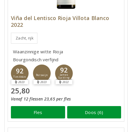
Viña del Lentisco Rioja Villota Blanco
2022
Zacht, rijk
Waanzinnige witte Rioja
Bourgondisch verfijnd
92
92
James
Perswijn
Tim Atkin
Suckling
2023
2023
2022
25,80
Vanaf 12 flessen 23,65 per fles
Fles
Doos (6)