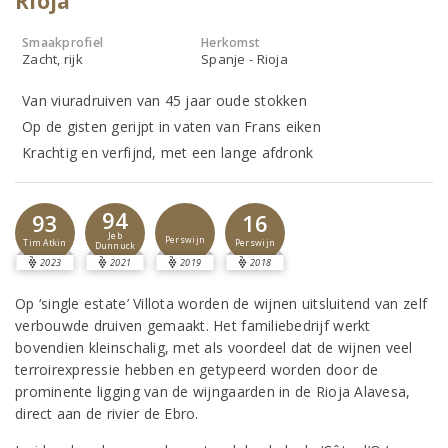
Rioja
Smaakprofiel
Herkomst
Zacht, rijk
Spanje - Rioja
Van viuradruiven van 45 jaar oude stokken
Op de gisten gerijpt in vaten van Frans eiken
Krachtig en verfijnd, met een lange afdronk
94
93
16
Jeb
Perswijn
Tim Atkin
Perswijn
Dunnuck
2023
2021
2019
2018
Op ‘single estate’ Villota worden de wijnen uitsluitend van zelf
verbouwde druiven gemaakt. Het familiebedrijf werkt
bovendien kleinschalig, met als voordeel dat de wijnen veel
terroirexpressie hebben en getypeerd worden door de
prominente ligging van de wijngaarden in de Rioja Alavesa,
direct aan de rivier de Ebro.