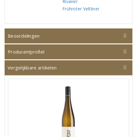
Rivaner
Frühroter Veltliner
Beoordelingen
Producentprofiel
Vergelijkbare artikelen