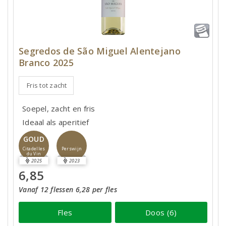
Segredos de São Miguel Alentejano
Branco 2025
Fris tot zacht
Soepel, zacht en fris
Ideaal als aperitief
GOUD
Perswijn
Citadelles
du Vin
2025
2023
6,85
Vanaf 12 flessen 6,28 per fles
Fles
Doos (6)