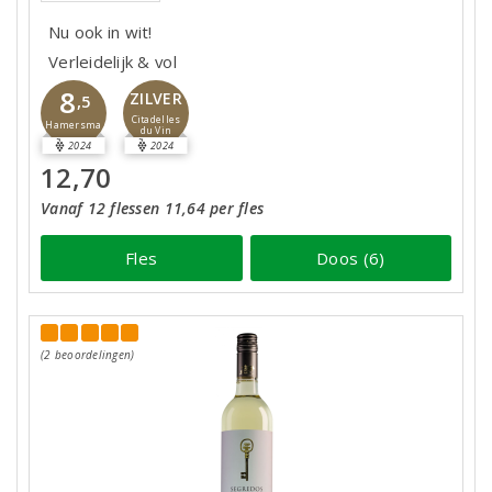
Nu ook in wit!
Verleidelijk & vol
8
ZILVER
,5
Citadelles
Hamersma
du Vin
2024
2024
12,70
Vanaf 12 flessen 11,64 per fles
Fles
Doos (6)
(2 beoordelingen)