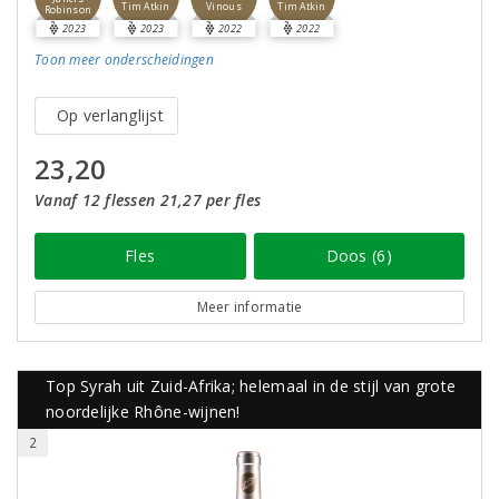
Tim Atkin
Vinous
Tim Atkin
Robinson
2023
2023
2022
2022
Toon meer
onderscheidingen
Op verlanglijst
23,20
Vanaf 12 flessen 21,27 per fles
Fles
Doos (6)
Meer informatie
Top Syrah uit Zuid-Afrika; helemaal in de stijl van grote
noordelijke Rhône-wijnen!
2