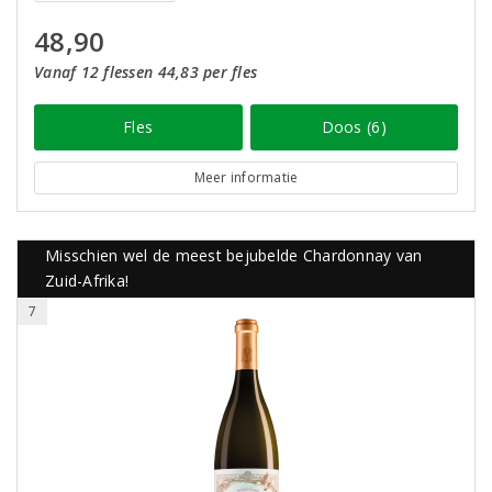
48,90
Vanaf 12 flessen 44,83 per fles
Fles
Doos (6)
Meer informatie
Misschien wel de meest bejubelde Chardonnay van
Zuid-Afrika!
7