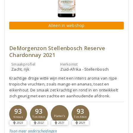
Alleen in webshop
DeMorgenzon Stellenbosch Reserve
Chardonnay 2021
Smaakprofiel
Herkomst
Zacht, rijk
Zuid-Afrika - Stellenbosch
Krachtige droge witte wijn met een intens aroma van rijpe
tropische vruchten, zoals mango en ananas, toast en
eikenhout. De smaak zet krachtig en rond in en ontwikkelt
zich geurig met een zachte en aanhoudende afdronk.
93
93
93
Platter's
Vinous
Tim Atkin
Tim Atkin
2023
2022
2021
2021
Toon meer
onderscheidingen