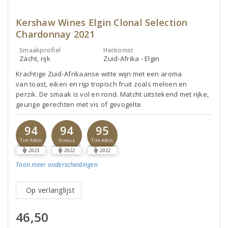
Kershaw Wines Elgin Clonal Selection
Chardonnay 2021
Smaakprofiel
Herkomst
Zacht, rijk
Zuid-Afrika - Elgin
Krachtige Zuid-Afrikaanse witte wijn met een aroma
van toast, eiken en rijp tropisch fruit zoals meloen en
perzik. De smaak is vol en rond. Matcht uitstekend met rijke,
geurige gerechten met vis of gevogelte.
94
94
95
Tim Atkin
Vinous
Tim Atkin
2023
2022
2022
Toon meer
onderscheidingen
Op verlanglijst
46,50