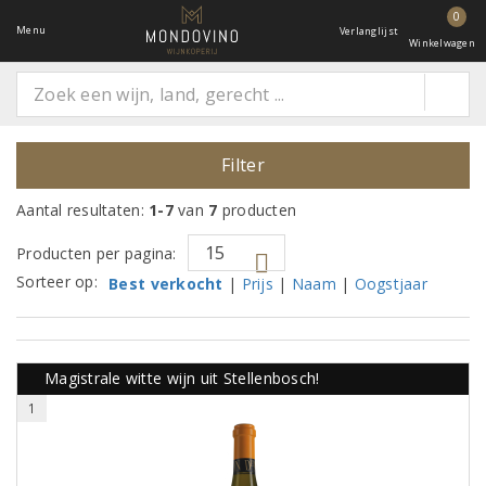
0
Menu
Verlanglijst
Winkelwagen
Filter
Aantal resultaten:
1-7
van
7
producten
Producten per pagina:
Sorteer op:
Best verkocht
|
Prijs
|
Naam
|
Oogstjaar
Magistrale witte wijn uit Stellenbosch!
1