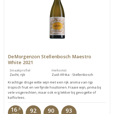
DeMorgenzon Stellenbosch Maestro
White 2021
Smaakprofiel
Herkomst
Zacht, rijk
Zuid-Afrika - Stellenbosch
Krachtige droge witte wijn met een rijk aroma van rijp
tropisch fruit en verfijnde houttonen. Fraaie wijn, prima bij
vele visgerechten, maar ook erg lekker bij gevogelte of
kalfsvlees.
16
,5
92
90
93
Jancis