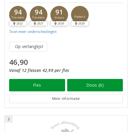
94
94
91
Platter's
Tim Atkin
Tim Atkin
Vinous
2022
2021
2020
2020
Toon meer
onderscheidingen
Op verlanglijst
46,90
Vanaf 12 flessen 42,99 per fles
Fles
Doos (6)
Meer informatie
3