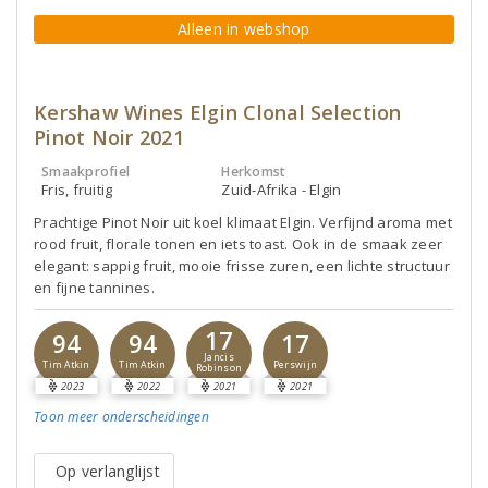
Alleen in webshop
Kershaw Wines Elgin Clonal Selection
Pinot Noir 2021
Smaakprofiel
Herkomst
Fris, fruitig
Zuid-Afrika - Elgin
Prachtige Pinot Noir uit koel klimaat Elgin. Verfijnd aroma met
rood fruit, florale tonen en iets toast. Ook in de smaak zeer
elegant: sappig fruit, mooie frisse zuren, een lichte structuur
en fijne tannines.
17
94
94
17
Jancis
Tim Atkin
Tim Atkin
Perswijn
Robinson
2023
2022
2021
2021
Toon meer
onderscheidingen
Op verlanglijst