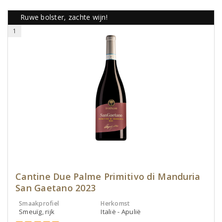
Ruwe bolster, zachte wijn!
1
Cantine Due Palme Primitivo di Manduria
San Gaetano 2023
Smaakprofiel
Herkomst
Smeuïg, rijk
Italië - Apulië