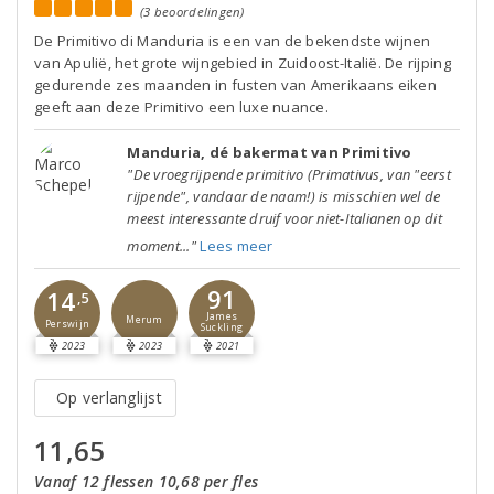
(3 beoordelingen)
De Primitivo di Manduria is een van de bekendste wijnen
van Apulië, het grote wijngebied in Zuidoost-Italië. De rijping
gedurende zes maanden in fusten van Amerikaans eiken
geeft aan deze Primitivo een luxe nuance.
Manduria, dé bakermat van Primitivo
"De vroegrijpende primitivo (Primativus, van "eerst
rijpende", vandaar de naam!) is misschien wel de
meest interessante druif voor niet-Italianen op dit
moment..."
Lees meer
91
14
,5
James
Merum
Perswijn
Suckling
2023
2023
2021
Op verlanglijst
11,65
Vanaf 12 flessen 10,68 per fles