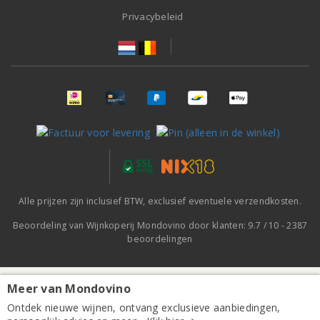
Privacybeleid
Alle prijzen zijn inclusief BTW, exclusief eventuele verzendkosten.
Beoordeling van
Wijnkoperij Mondovino
door klanten:
9.7
/
10
-
2387
beoordelingen
Meer van Mondovino
Ontdek nieuwe wijnen, ontvang exclusieve aanbiedingen,