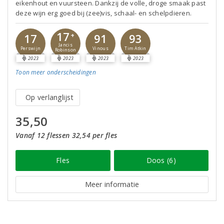
eikenhout en vuursteen. Dankzij de volle, droge smaak past
deze wijn erg goed bij (zee)vis, schaal- en schelpdieren.
17
17
+
91
93
Jancis
Perswijn
Vinous
Tim Atkin
Robinson
2023
2023
2023
2023
Toon meer
onderscheidingen
Op verlanglijst
35,50
Vanaf 12 flessen 32,54 per fles
Fles
Doos (6)
Meer informatie