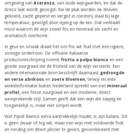
omgeving van
Acerenza
, van oude wijngaarden, en dat de
Greco laat wordt geoogst. Na de pluk worden de druiven
gekoeld, zacht geperst en vergist in roestvrij staal bij lage
temperatuur, gevolgd door rijping op de lies. Dat verklaart
mooi waarom de wijn zowel fris en mineraal als zacht en
aromatisch overkomt.
In geur en smaak draait het om fris wit fruit met een rijpere,
zonnige ondertoon. De officiële Italiaanse
productomschrijving noemt
frutta a polpa bianca
en een
goede zuurgraad die de frisheid van de wijn versterkt. Een
andere internationale bron beschrijft daarnaast
gedroogde
en verse abrikoos
en
zoete bloemen
, terwijl recente
winkelinformatie buiten Nederland spreekt van een
mineraal
profiel
, een frisse zuurgraad en een moderne, direct
aansprekende stijl. Samen geeft dat een wijn die sappig en
toegankelijk is, maar niet simpel wordt.
Wat Pipoli Bianco extra aantrekkelijk maakt, is zijn balans. Dit
is geen zwaar of log wit, maar een wijn met voldoende fruit
en ronding om direct plezier te geven, gecombineerd met