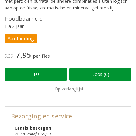
met perzik en burrata; de andere combinaties sluiten logisch
aan op de frisse, aromatische en mineraal getinte stijl.
Houdbaarheid
1 a 2 jaar
Aanbieding
7,95
9,39
per fles
Fles
Doos (6)
Op verlanglijst
Bezorging en service
Gratis bezorgen
in
en
vanaf € 59,50