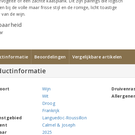
vogelte of een zachte kaasplank. Dit zijn pairings die logisch
en bij de volle maar frisse stijl en de romige, licht toastige
van de wijn.
aarheid
ar
ctinformatie
Beoordelingen
Vergelijkbare artikelen
ductinformatie
oort
Wijn
Druivenra
Wit
Allergene
Droog
Frankrijk
mstgebied
Languedoc-Roussillon
ent
Calmel & Joseph
aar
2025