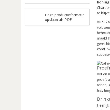
honing
Chardon
te blijv
Deze productinformatie
opslaan als PDF
Villa Bl
voldoen
behoudt
maakt h
gerecht
komt. V
succesw
Proef
Vol en u
proeft 
tonen, 
fris, la
Drinke
Heerlijk