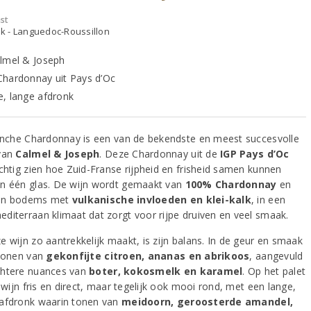
st
jk - Languedoc-Roussillon
lmel & Joseph
hardonnay uit Pays d’Oc
, lange afdronk
lanche Chardonnay is een van de bekendste en meest succesvolle
van
Calmel & Joseph
. Deze Chardonnay uit de
IGP Pays d’Oc
achtig zien hoe Zuid-Franse rijpheid en frisheid samen kunnen
n één glas. De wijn wordt gemaakt van
100% Chardonnay
en
an bodems met
vulkanische invloeden en klei-kalk
, in een
diterraan klimaat dat zorgt voor rijpe druiven en veel smaak.
e wijn zo aantrekkelijk maakt, is zijn balans. In de geur en smaak
 tonen van
gekonfijte citroen, ananas en abrikoos
, aangevuld
htere nuances van
boter, kokosmelk en karamel
. Op het palet
e wijn fris en direct, maar tegelijk ook mooi rond, met een lange,
afdronk waarin tonen van
meidoorn, geroosterde amandel,