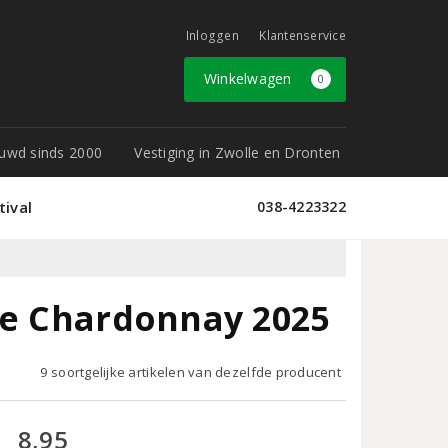
Inloggen
Klantenservice
Winkelwagen
0
rouwd sinds 2000
Vestiging in Zwolle en Dronten
tival
038-4223322
he Chardonnay 2025
9 soortgelijke artikelen van dezelfde producent
8,95