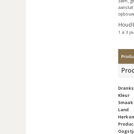
zalm, ge
aansluit
opbouw 
Houdb
1 a 3 ja
Produ
Pro
Dranks
Kleur
Smaak
Land
Herko
Produc
Oogstj