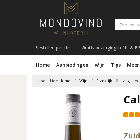
Bestellen per fles
Gratis bezorging in NL & B
Home
Aanbiedingen
Wijn
Tips
Meer
U bent hier:
Home
Wijn
Frankrijk
Languedoc
Ca
Zuid