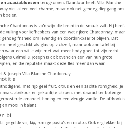
 en acaciabloesem
terugkomen. Daardoor heeft Villa Blanche
nay niet alleen veel charme, maar ook net genoeg diepgang om
en boeien.
anche Chardonnay is zo’n wijn die breed in de smaak valt. Hij heeft
de vulling voor liefhebbers van een wat rijkere Chardonnay, maar
 genoeg frisheid om levendig en doordrinkbaar te blijven. Dat
em heel geschikt als glas op zichzelf, maar ook aan tafel bij
en waar een witte wijn met wat meer body goed tot zijn recht
olgens Calmel & Joseph is dit bovendien een van hun grote
ijnen, en die reputatie maakt deze fles meer dan waar.
notitie
itnodigend, met rijp geel fruit, citrus en een zachte romigheid. Je
ananas, abrikoos en gekonfijte citroen, met daarachter boterige
geroosterde amandel, honing en een vleugje vanille. De afdronk is
ng en mooi in balans.
n bij
 bij gegrilde vis, kip, romige pasta’s en risotto. Ook erg lekker bij