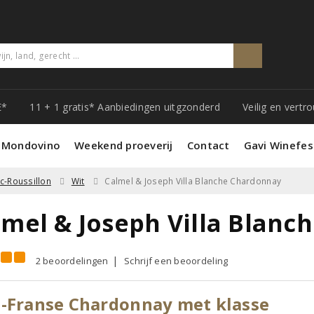
E*
11 + 1 gratis* Aanbiedingen uitgzonderd
Veilig en vert
 Mondovino
Weekend proeverij
Contact
Gavi Winefes
-Roussillon
Wit
Calmel & Joseph Villa Blanche Chardonnay
lmel & Joseph Villa Blanc
2 beoordelingen
Schrijf een beoordeling
-Franse Chardonnay met klasse