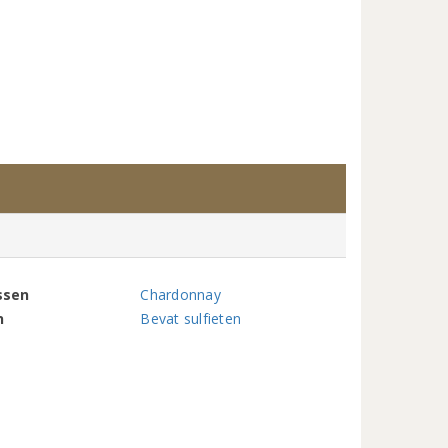
ssen
Chardonnay
n
Bevat sulfieten