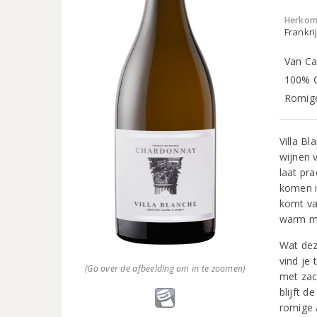
Herkom
Frankri
Van Ca
100% C
Romige
Villa B
wijnen 
laat pr
komen i
komt v
warm me
Wat dez
vind je
(Ga over de afbeelding om in te zoomen)
met zac
blijft d
romige 