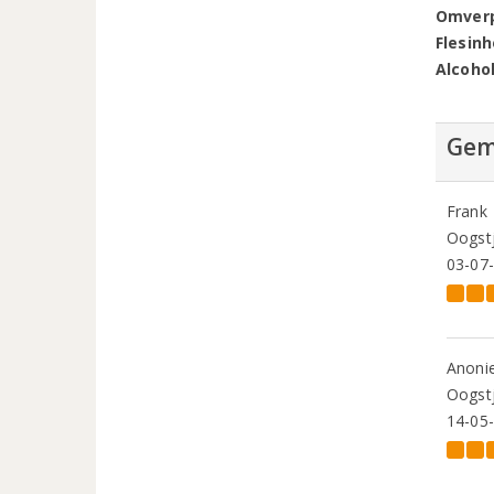
Omver
Flesin
Alcoho
Gem
Frank
Oogstj
03-07
Anoni
Oogstj
14-05