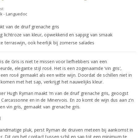
st
jk - Languedoc
t van de druif grenache gris
ig lichtroze van kleur, opwekkend en sappig van smaak
te terraswijn, ook heerlijk bij zomerse salades
s de Gris is niet te missen voor liefhebbers van een
leurde, elegante stijl rosé. Het is een zogenaamde ‘vin gris’,
 een rosé gemaakt als een witte wijn. Doordat de schillen niet in
 komen met het sap, verkrijgt het nauwelijks kleur.
er Hugh Ryman maakt ‘m van de druif grenache gris, geoogst
Carcassonne en in de Minervois. En zo komt de wijn dus aan z’n
en vin gris, gemaakt van grenache gris.
andmatige pluk, perst Ryman de druiven meteen bij aankomst in
er. Dit om het contact tussen schil en sap tot een minimum te