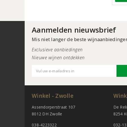
Aanmelden nieuwsbrief
Mis niet langer de beste wijnaanbiedinge
Exclusieve aanbiedingen
Nieuwe wijnen ontdekken
Winkel - Zwolle
Wink
Assendorperstraat 107
De Rel
8012 DH Zwolle
8254 K
038-4223322
032-13