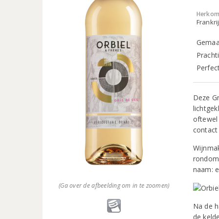
Herkom
Frankri
Gemaak
Pracht
Perfec
Deze Gri
lichtgek
oftewel
contact
Wijnmak
rondom 
naam: e
(Ga over de afbeelding om in te zoomen)
Na de h
de keld