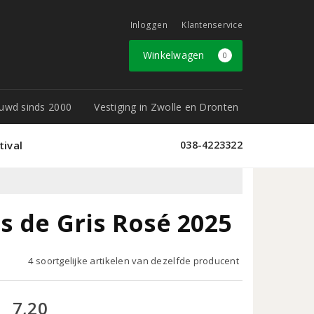
Inloggen
Klantenservice
Winkelwagen
0
rouwd sinds 2000
Vestiging in Zwolle en Dronten
tival
038-4223322
is de Gris Rosé 2025
4 soortgelijke artikelen van dezelfde producent
7,20