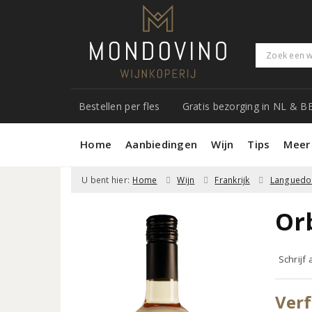
Bestellen per fles
Gratis bezorging in NL & B
Home
Aanbiedingen
Wijn
Tips
Meer
U bent hier:
Home
Wijn
Frankrijk
Languedo
Orb
Schrijf
Verf