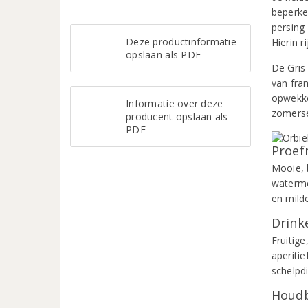
beperke
persing 
Deze productinformatie
Hierin r
opslaan als PDF
De Gris
van fra
opwekke
Informatie over deze
zomerse
producent opslaan als
PDF
Proef
Mooie, 
watermel
en milde
Drinke
Fruitig
aperiti
schelpdi
Houdb