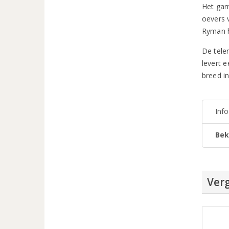
Het gar
oevers 
Ryman h
De tele
levert 
breed i
Inf
Bek
Verg