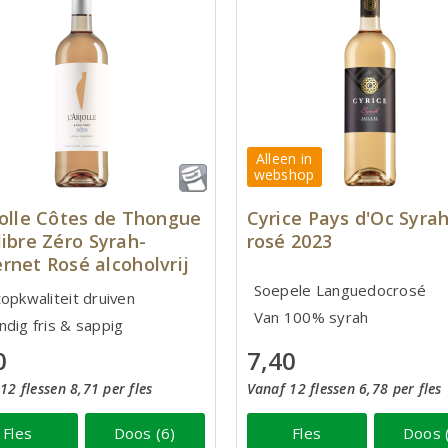
Alleen in
webshop
jolle Côtes de Thongue
Cyrice Pays d'Oc Syra
libre Zéro Syrah-
rosé 2023
rnet Rosé alcoholvrij
Soepele Languedocrosé
topkwaliteit druiven
Van 100% syrah
ndig fris & sappig
0
7,40
12 flessen 8,71 per fles
Vanaf 12 flessen 6,78 per fles
Fles
Doos (6)
Fles
Doos 