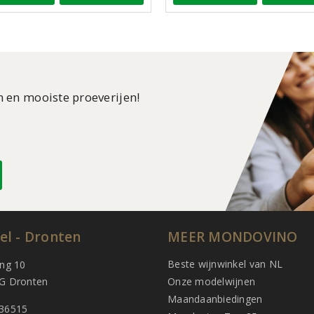
n en mooiste proeverijen!
el - Dronten
MEER MONDOVINO
Beste wijnwinkel van NL
ing 10
G Dronten
Onze modelwijnen
Maandaanbiedingen
36515