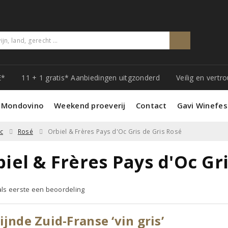
E*
11 + 1 gratis* Aanbiedingen uitgzonderd
Veilig en vert
 Mondovino
Weekend proeverij
Contact
Gavi Winefes
c
Rosé
Orbiel & Frères Pays d'Oc Gris de Gris Rosé
iel & Frères Pays d'Oc Gr
 als eerste een beoordeling
ijnde Zuid-Franse ‘vin gris’