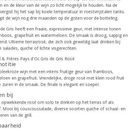
n en de kleur van de wijn zo licht mogelijk te houden. Na de
vergist hij het sap bij koele temperatuur in roestvrijstalen tanks.
ijpt de wijn nog drie maanden op de gisten voor de botteling.
 de Gris heeft een fraaie, expressieve geur, met intense tonen
mboos, grapefruit en watermeloen. De smaak is droog, sappig en
nd. Ultieme terrasrosé, die zich ook geweldig laat drinken bij
 salades, quiche of lichte visgerechten.
notitie
bleekroze wijn met een intens fruitige geur van framboos,
oen en grapefruit. Vriendelijke, droge rosé met klein rood fruit
 zuren in de smaak. De finale is elegant en soepel.
n bij
e, opwekkende rosé om solo te drinken op het terras of als
ef. Mooi bij couscoussalade, diverse soorten quiche of schaal- en
eren van de grill.
aarheid