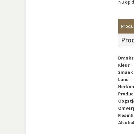
Nu op d
Produ
Pro
Dranks
Kleur
Smaak
Land
Herko
Produc
Oogstj
Omver
Flesin
Alcoho