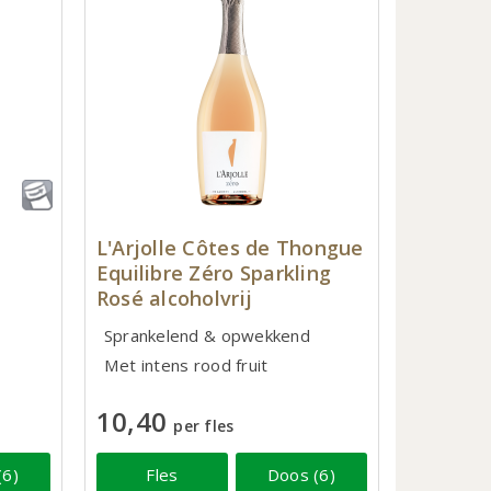
h
L'Arjolle Côtes de Thongue
Equilibre Zéro Sparkling
Rosé alcoholvrij
Sprankelend & opwekkend
Met intens rood fruit
10,40
per fles
(6)
Fles
Doos (6)