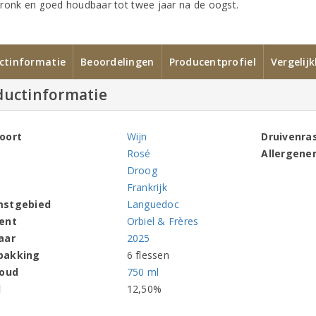
ronk en goed houdbaar tot twee jaar na de oogst.
ctinformatie
Beoordelingen
Producentprofiel
Vergelij
ductinformatie
oort
Wijn
Druivenra
Rosé
Allergene
Droog
Frankrijk
mstgebied
Languedoc
ent
Orbiel & Frères
aar
2025
pakking
6 flessen
houd
750 ml
l
12,50%