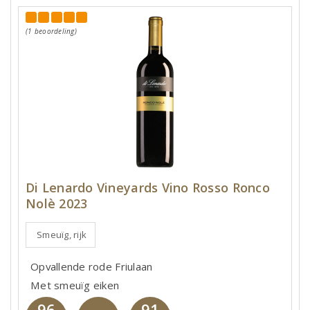
(1 beoordeling)
Di Lenardo Vineyards Vino Rosso Ronco
Nolè 2023
Smeuïg, rijk
Opvallende rode Friulaan
Met smeuïg eiken
96
91