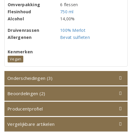
Omverpakking
6 flessen
Flesinhoud
750 ml
Alcohol
14,00%
Druivenrassen
100% Merlot
Allergenen
Bevat sulfieten
Kenmerken
Vegan
Onderscheidingen (3)
Beoordelingen (2)
Producentprofiel
Vergelijkbare artikelen