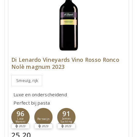
Di Lenardo Vineyards Vino Rosso Ronco
Nolè magnum 2023
Smeuïg, rijk
Luxe en onderscheidend
Perfect bij pasta
96
91
Luca
James
Perswijn
Maroni
Suckling
2023
2023
2023
25,20