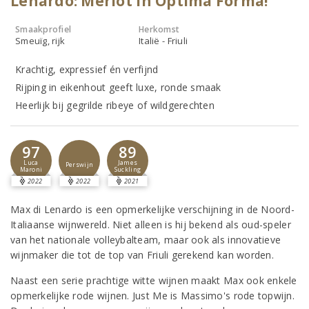
Lenardo: Merlot in Optima Forma!
Smaakprofiel
Herkomst
Smeuïg, rijk
Italië - Friuli
Krachtig, expressief én verfijnd
Rijping in eikenhout geeft luxe, ronde smaak
Heerlijk bij gegrilde ribeye of wildgerechten
97
89
Luca
James
Perswijn
Maroni
Suckling
2022
2022
2021
Max di Lenardo is een opmerkelijke verschijning in de Noord-
Italiaanse wijnwereld. Niet alleen is hij bekend als oud-speler
van het nationale volleybalteam, maar ook als innovatieve
wijnmaker die tot de top van Friuli gerekend kan worden.
Naast een serie prachtige witte wijnen maakt Max ook enkele
opmerkelijke rode wijnen. Just Me is Massimo's rode topwijn.