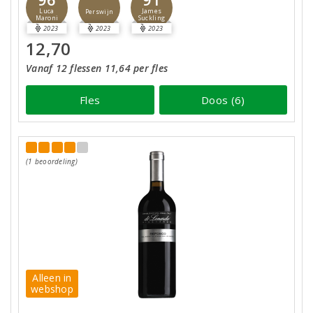
Luca
James
Perswijn
Maroni
Suckling
2023
2023
2023
12,70
Vanaf 12 flessen 11,64 per fles
Fles
Doos (6)
(1 beoordeling)
Alleen in
webshop