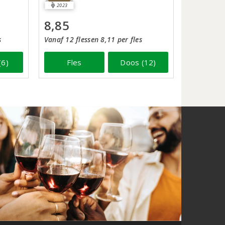
2023
8,85
s
Vanaf 12 flessen 8,11 per fles
(6)
Fles
Doos (12)