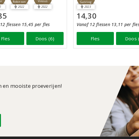
er
Vinous
Robinson
Suckling
2
2022
2022
2023
85
14,30
12 flessen 15,45 per fles
Vanaf 12 flessen 13,11 per fle
Fles
Doos (6)
Fles
Doos 
n en mooiste proeverijen!