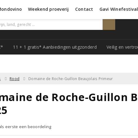
Mondovino
Weekend proeverij
Contact
Gavi Winefestiva
E*
11 + 1 gratis* Aanbiedingen uitgzonderd
Veilig en vert
s
Rood
Domaine de Roche-Guillon Beaujolais Primeur
maine de Roche-Guillon B
25
 als eerste een beoordeling