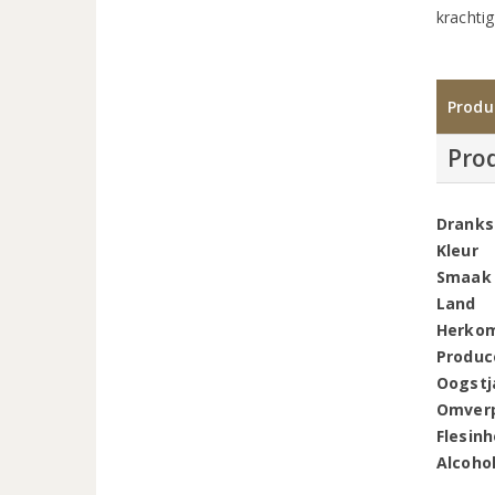
krachti
Produ
Pro
Dranks
Kleur
Smaak
Land
Herko
Produc
Oogstj
Omver
Flesin
Alcoho