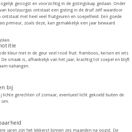
mogelijk geoogst en voorzichtig in de gistingskuip gedaan. Onder
 van koolzuurgas ontstaat een gisting in de druif zelf waardoor
n ontstaat met heel veel fruitgeuren en soepelheid. Een goede
ais primeur, zoals deze, kan gemakkelijk een jaar bewaard
.
notitie
ode kleur met in de geur veel rood fruit: framboos, kersen en iets
De smaak is, afhankelijk van het jaar, krachtig tot soepel en blijft
aam nahangen.
n bij
ij lichte gerechten of zomaar, eventueel licht gekoeld buiten de
d om.
aarheid
tere jaren zijn het lekkerst binnen zes maanden na oogst. De