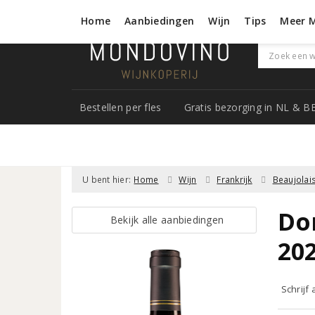
Home
Aanbiedingen
Wijn
Tips
Meer 
Bestellen per fles
Gratis bezorging in NL & B
U bent hier:
Home
Wijn
Frankrijk
Beaujolai
Do
Bekijk alle aanbiedingen
20
Schrijf