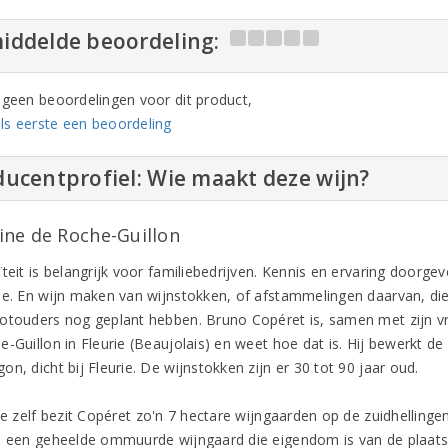
iddelde beoordeling:
n geen beoordelingen voor dit product,
ls eerste een beoordeling
ucentprofiel: Wie maakt deze wijn?
ne de Roche-Guillon
teit is belangrijk voor familiebedrijven. Kennis en ervaring doorge
ie. En wijn maken van wijnstokken, of afstammelingen daarvan, die
otouders nog geplant hebben. Bruno Copéret is, samen met zijn vr
-Guillon in Fleurie (Beaujolais) en weet hoe dat is. Hij bewerkt de
n, dicht bij Fleurie. De wijnstokken zijn er 30 tot 90 jaar oud.
rie zelf bezit Copéret zo'n 7 hectare wijngaarden op de zuidhelling
n een geheelde ommuurde wijngaard die eigendom is van de plaatseli