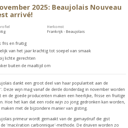
ovember 2025: Beaujolais Nouveau
est arrivé!
rofiel
Herkomst
itig
Frankrijk - Beaujolais
 fris en fruitig
elijk van het jaar krachtig tot soepel van smaak
ij lichte gerechten
kker buiten de maaltijd om
jolais dankt een groot deel van haar populariteit aan de
r'. Deze wijn mag vanaf de derde donderdag in november worden
t en de goede producenten maken een heerlijke, frisse en fruitige
jn. Hoe het kan dat een rode wijn zo jong gedronken kan worden,
e maken met de bijzondere manier van gisting.
jolais primeur wordt gemaakt van de gamaydruif die gist
 de 'macération carbonnique'-methode. De druiven worden zo