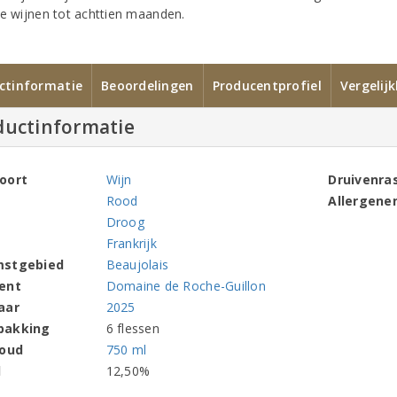
ge wijnen tot achttien maanden.
ctinformatie
Beoordelingen
Producentprofiel
Vergelij
ductinformatie
oort
Wijn
Druivenra
Rood
Allergene
Droog
Frankrijk
mstgebied
Beaujolais
ent
Domaine de Roche-Guillon
aar
2025
pakking
6 flessen
houd
750 ml
l
12,50%