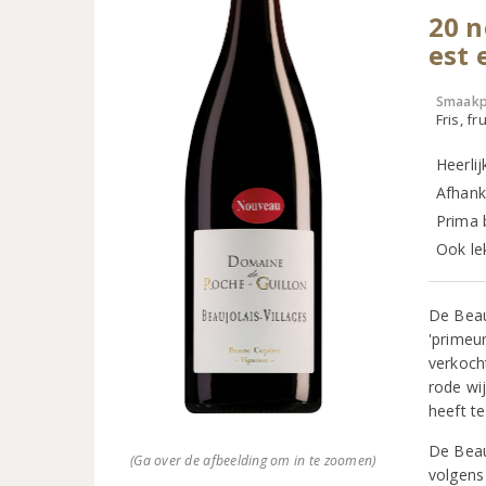
20 n
est 
Smaakp
Fris, fru
Heerlijk
Afhank
Prima b
Ook le
De Beau
'primeu
verkoch
rode wi
heeft t
De Beau
(Ga over de afbeelding om in te zoomen)
volgens