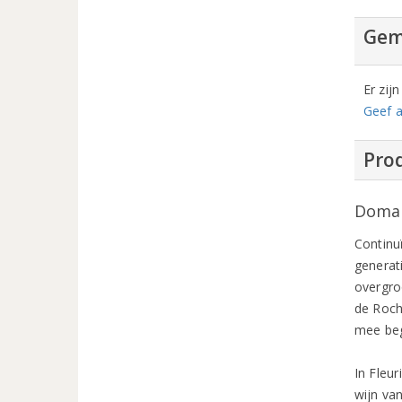
Gem
Er zij
Geef a
Prod
Domai
Continuï
generat
overgro
de Roche
mee bego
In Fleu
wijn va