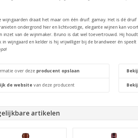
die wijngaarden draait het maar om één druif: gamay. Het is dé drui
ranieten ondergrond hier en lichtvoetige, elegante wijnen kan voort
n inzet van de wijnmaker. Bruno is dat wel toevertrouwd. Hij houdt 
 in wijngaard en kelder is hij vrijwilliger bij de brandweer én speelt
mpa
!
ormatie over deze
producent opslaan
Bekij
ijk de website
van deze producent
Bekij
elijkbare artikelen