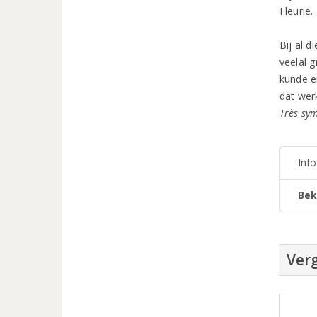
Fleurie.
Bij al 
veelal g
kunde e
dat werk
Très sy
Inf
Bek
Verg