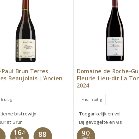
-Paul Brun Terres
Domaine de Roche-Gui
es Beaujolais L'Ancien
Fleurie Lieu-dit La To
2024
 fruitig
Fris, fruitig
ltieme bistrowijn
Toegankelijk en vol
purist Brun
Bij gevogelte en vis
16
90
0
,5
88
Jancis
James