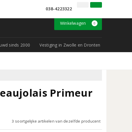
l
038-4223322
Inloggen
Klantenservice
Winkelwagen
0
rouwd sinds 2000
Vestiging in Zwolle en Dronten
eaujolais Primeur
3 soortgelijke artikelen van dezelfde producent