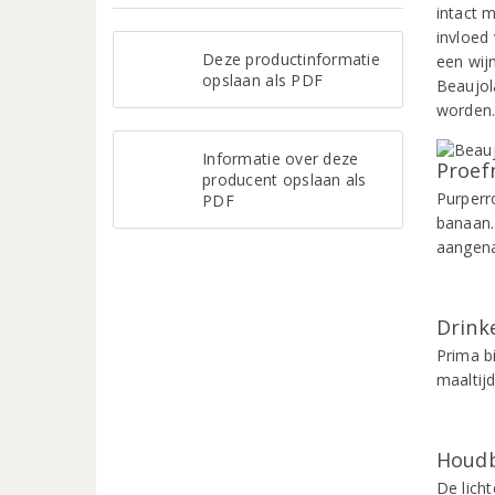
intact 
invloed
Deze productinformatie
een wij
opslaan als PDF
Beaujol
worden
Informatie over deze
Proef
producent opslaan als
Purperr
PDF
banaan. 
aangen
Drinke
Prima b
maaltij
Houdb
De lich